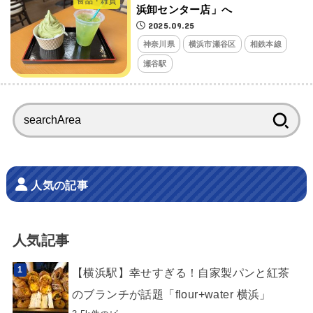
食品・雑貨
浜卸センター店」へ
2025.09.25
神奈川県
横浜市瀬谷区
相鉄本線
瀬谷駅
検
索:
人気の記事
人気記事
【横浜駅】幸せすぎる！自家製パンと紅茶
のブランチが話題「flour+water 横浜」