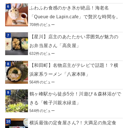
ふわふわ食感のかき氷が絶品！海老名
「Queue de Lapin.cafe」で贅沢な時間を。
708件のビュー
【星川】店主のあたたかい雰囲気が魅力の
お弁当屋さん「高良屋」
632件のビュー
【和田町】名物店主がテレビで話題！？横
浜家系ラーメン「八家本陣」
564件のビュー
鶴ヶ峰駅から徒歩5分！川遊び＆森林浴がで
きる「帷子川親水緑道」
544件のビュー
横浜最強の定食屋さん?！大満足の魚定食