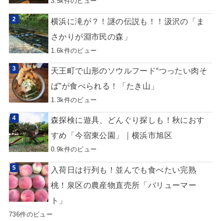
3.5k件のビュー
横浜に滝が？！謎の伝説も！！汲沢の「ま
さかりが淵市民の森」
1.6k件のビュー
天王町で山形のソウルフード“つったい肉そ
ば”が食べられる！「たき山」
1.3k件のビュー
森探検に遊具、どんぐり探しも！秋におす
すめ「今宿東公園」｜横浜市旭区
0.9k件のビュー
入荷日は行列も！並んでも食べたい完熟
桃！泉区の農産物直売所「バリューマー
ト」
736件のビュー