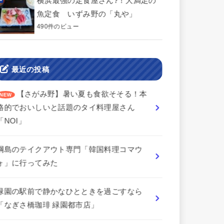
横浜最強の定食屋さん?！大満足の
魚定食 いずみ野の「丸や」
490件のビュー
最近の投稿
【さがみ野】暑い夏も食欲そそる！本
格的でおいしいと話題のタイ料理屋さん
「NOI」
綱島のテイクアウト専門「韓国料理コマウ
ォ」に行ってみた
緑園の駅前で静かなひとときを過ごすなら
「なぎさ橋珈琲 緑園都市店」