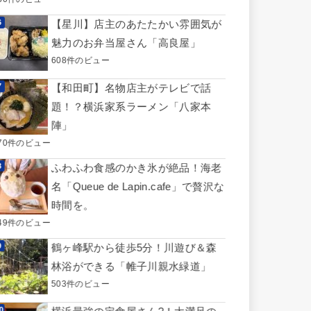
【星川】店主のあたたかい雰囲気が
魅力のお弁当屋さん「高良屋」
608件のビュー
【和田町】名物店主がテレビで話
題！？横浜家系ラーメン「八家本
陣」
70件のビュー
ふわふわ食感のかき氷が絶品！海老
名「Queue de Lapin.cafe」で贅沢な
時間を。
49件のビュー
鶴ヶ峰駅から徒歩5分！川遊び＆森
林浴ができる「帷子川親水緑道」
503件のビュー