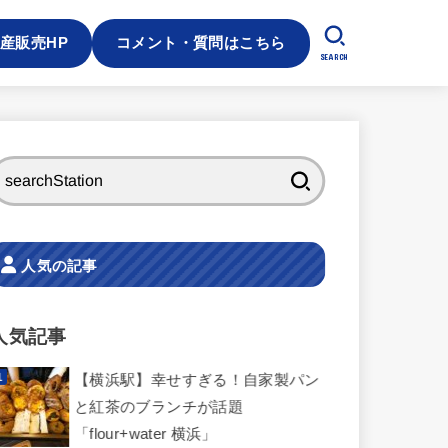
産販売HP
コメント・質問はこちら
SEARCH
検
索:
人気の記事
人気記事
【横浜駅】幸せすぎる！自家製パン
と紅茶のブランチが話題
「flour+water 横浜」