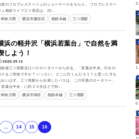
3
口前のフロプレステージュのショーケースをちらり。 フロプレステー
ジュ相鉄ライフ三ツ境店は、20...
神奈川県
横浜市瀬谷区
相鉄本線
三ツ境駅
横浜の軽井沢「横浜若葉台」で自然を満
喫しよう！
2020.09.12
1
相鉄線三ツ境駅北口バスロータリーから出る、「若葉台中央」行きの
バスをご存知ですか？ いったい、どこに行くんだろう？と思った方も
おおいはず。三ツ境駅から出発したバスは、この写真のロータリー、
「若葉台中央」に約２０分ほどで到...
神奈川県
横浜市旭区
相鉄本線
三ツ境駅
0
…
14
15
16
7