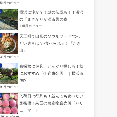
.5k件のビュー
横浜に滝が？！謎の伝説も！！汲沢
の「まさかりが淵市民の森」
1.9k件のビュー
天王町で山形のソウルフード“つっ
たい肉そば”が食べられる！「たき
山」
.3k件のビュー
森探検に遊具、どんぐり探しも！秋
におすすめ「今宿東公園」｜横浜市
旭区
.9k件のビュー
入荷日は行列も！並んでも食べたい
完熟桃！泉区の農産物直売所「バリ
ューマート」
30件のビュー