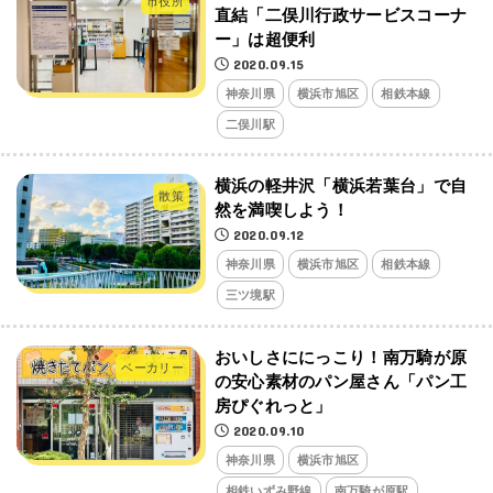
市役所
直結「二俣川行政サービスコーナ
ー」は超便利
2020.09.15
神奈川県
横浜市旭区
相鉄本線
二俣川駅
横浜の軽井沢「横浜若葉台」で自
散策
然を満喫しよう！
2020.09.12
神奈川県
横浜市旭区
相鉄本線
三ツ境駅
おいしさににっこり！南万騎が原
ベーカリー
の安心素材のパン屋さん「パン工
房ぴぐれっと」
2020.09.10
神奈川県
横浜市旭区
相鉄いずみ野線
南万騎が原駅