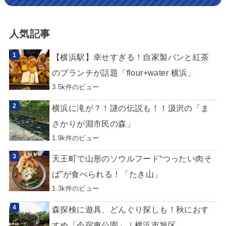
人気記事
【横浜駅】幸せすぎる！自家製パンと紅茶
のブランチが話題「flour+water 横浜」
3.5k件のビュー
横浜に滝が？！謎の伝説も！！汲沢の「ま
さかりが淵市民の森」
1.9k件のビュー
天王町で山形のソウルフード“つったい肉そ
ば”が食べられる！「たき山」
1.3k件のビュー
森探検に遊具、どんぐり探しも！秋におす
すめ「今宿東公園」｜横浜市旭区