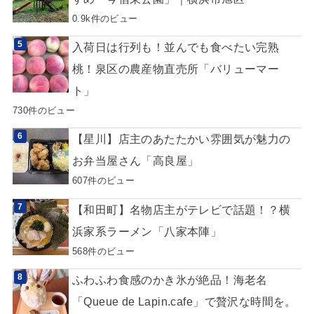
0.9k件のビュー
入荷日は行列も！並んでも食べたい完熟
桃！泉区の農産物直売所「バリューマー
ト」
730件のビュー
【星川】店主のあたたかい雰囲気が魅力の
お弁当屋さん「高良屋」
607件のビュー
【和田町】名物店主がテレビで話題！？横
浜家系ラーメン「八家本陣」
568件のビュー
ふわふわ食感のかき氷が絶品！海老名
「Queue de Lapin.cafe」で贅沢な時間を。