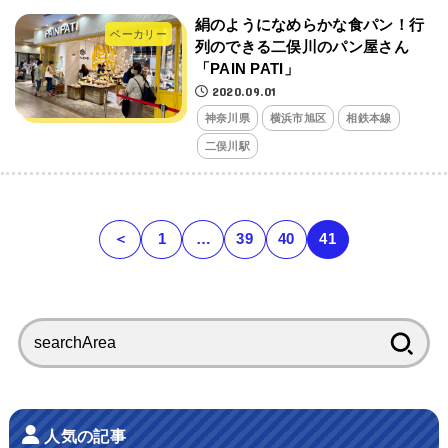
絹のようになめらかな食パン！行
ベーカリー
列のできる二俣川のパン屋さん
「PAIN PATI」
2020.09.01
神奈川県
横浜市旭区
相鉄本線
二俣川駅
＜
1
…
39
40
41
検
索:
人気の記事