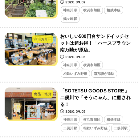
2020.09.07
神奈川県
横浜市旭区
相鉄本線
鶴ヶ峰駅
おいしい500円台サンドイッチセ
ベーカリー
ットは超お得！「ハースブラウン
南万騎が原店」
2020.09.06
神奈川県
横浜市旭区
相鉄いずみ野線
南万騎が原駅
「SOTETSU GOODS STORE」
食品・雑貨
二俣川で「そうにゃん」に癒され
る！
2020.09.03
神奈川県
横浜市旭区
相鉄本線
二俣川駅
相鉄いずみ野線
二俣川駅