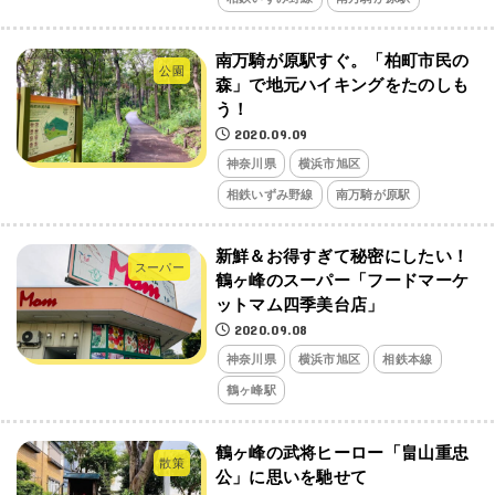
南万騎が原駅すぐ。「柏町市民の
公園
森」で地元ハイキングをたのしも
う！
2020.09.09
神奈川県
横浜市旭区
相鉄いずみ野線
南万騎が原駅
新鮮＆お得すぎて秘密にしたい！
スーパー
鶴ヶ峰のスーパー「フードマーケ
ットマム四季美台店」
2020.09.08
神奈川県
横浜市旭区
相鉄本線
鶴ヶ峰駅
鶴ヶ峰の武将ヒーロー「畠山重忠
散策
公」に思いを馳せて