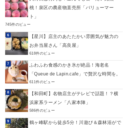
桃！泉区の農産物直売所「バリューマー
ト」
745件のビュー
【星川】店主のあたたかい雰囲気が魅力の
お弁当屋さん「高良屋」
618件のビュー
ふわふわ食感のかき氷が絶品！海老名
「Queue de Lapin.cafe」で贅沢な時間を。
611件のビュー
【和田町】名物店主がテレビで話題！？横
浜家系ラーメン「八家本陣」
586件のビュー
鶴ヶ峰駅から徒歩5分！川遊び＆森林浴がで