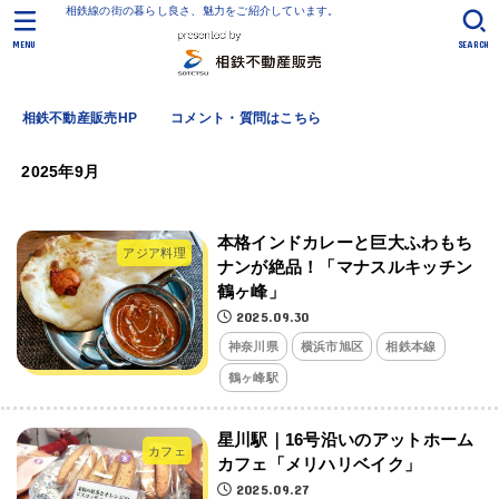
相鉄線の街の暮らし良さ、魅力をご紹介しています。
MENU
SEARCH
相鉄不動産販売HP
コメント・質問はこちら
2025年9月
本格インドカレーと巨大ふわもち
アジア料理
ナンが絶品！「マナスルキッチン
鶴ヶ峰」
2025.09.30
神奈川県
横浜市旭区
相鉄本線
鶴ヶ峰駅
星川駅｜16号沿いのアットホーム
カフェ
カフェ「メリハリベイク」
2025.09.27