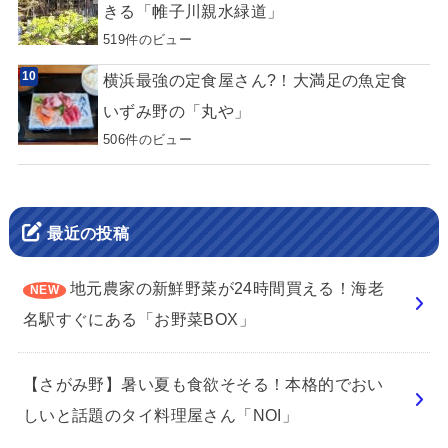
きる「帷子川親水緑道」
519件のビュー
横浜最強の定食屋さん?！大満足の魚定食
いずみ野の「丸や」
506件のビュー
最近の投稿
地元農家の新鮮野菜が24時間買える！海老
名駅すぐにある「お野菜BOX」
【さがみ野】暑い夏も食欲そそる！本格的でおい
しいと話題のタイ料理屋さん「NOI」