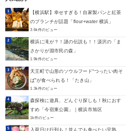
【横浜駅】幸せすぎる！自家製パンと紅茶
のブランチが話題「flour+water 横浜」
3.6k件のビュー
横浜に滝が？！謎の伝説も！！汲沢の「ま
さかりが淵市民の森」
1.9k件のビュー
天王町で山形のソウルフード“つったい肉そ
ば”が食べられる！「たき山」
1.3k件のビュー
森探検に遊具、どんぐり探しも！秋におす
すめ「今宿東公園」｜横浜市旭区
1k件のビュー
入荷日は行列も！並んでも食べたい完熟