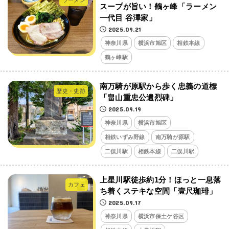
ラーメン
スープが旨い！鶴ヶ峰「ラーメン
一代目 谷澤家」
2025.09.21
神奈川県
横浜市旭区
相鉄本線
鶴ヶ峰駅
南万騎が原駅から歩く忠義の道標
歴史・史跡
「畠山重忠公遺烈碑」
2025.09.19
神奈川県
横浜市旭区
相鉄いずみ野線
南万騎が原駅
二俣川駅
相鉄本線
二俣川駅
上星川駅徒歩約1分！ほっと一息落
カフェ
ち着くステキな空間「壹尺珈琲」
2025.09.17
神奈川県
横浜市保土ケ谷区