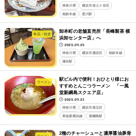
神奈川県
横浜市保土ケ谷区
相鉄本線
星川駅
卸本町の老舗直売所「長峰製茶 横
食品・雑貨
浜卸センター店」へ
2025.09.25
神奈川県
横浜市瀬谷区
相鉄本線
瀬谷駅
駅ビル内で便利！おひとり様にお
ラーメン
すすめとんこつラーメン 「一風
堂新綱島スクエア店」
2025.09.23
神奈川県
横浜市港北区
東急新横浜線
新綱島駅
2種のチャーシューと濃厚醤油豚骨