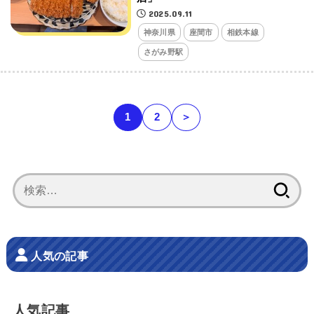
2025.09.11
神奈川県
座間市
相鉄本線
さがみ野駅
1
2
＞
検
索:
人気の記事
人気記事