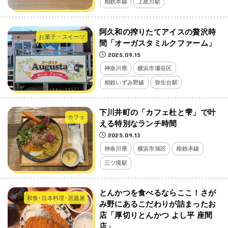
相鉄本線
上星川駅
阿久和の搾りたてアイスの贅沢時
お菓子・スイーツ
間「オーガスタミルクファーム」
2025.09.15
神奈川県
横浜市瀬谷区
相鉄いずみ野線
弥生台駅
下川井町の「カフェ杜と雫」で叶
カフェ
える特別なランチ時間
2025.09.13
神奈川県
横浜市旭区
相鉄本線
三ツ境駅
とんかつを食べるならここ！さが
和食･日本料理･居酒屋
み野にあるこだわりが詰まったお
店「厚切りとんかつ よし平 座間
店」