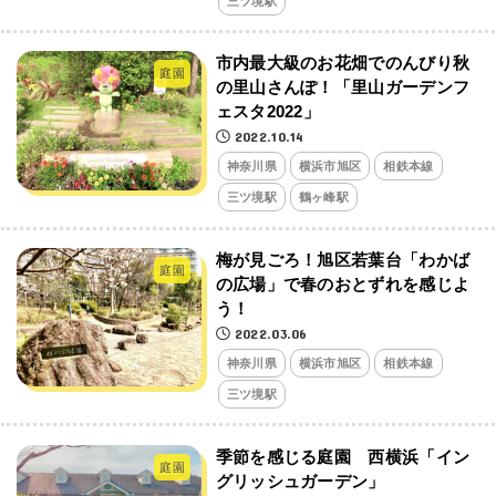
三ツ境駅
市内最大級のお花畑でのんびり秋
庭園
の里山さんぽ！「里山ガーデンフ
ェスタ2022」
2022.10.14
神奈川県
横浜市旭区
相鉄本線
三ツ境駅
鶴ヶ峰駅
梅が見ごろ！旭区若葉台「わかば
庭園
の広場」で春のおとずれを感じよ
う！
2022.03.06
神奈川県
横浜市旭区
相鉄本線
三ツ境駅
季節を感じる庭園 西横浜「イン
庭園
グリッシュガーデン」