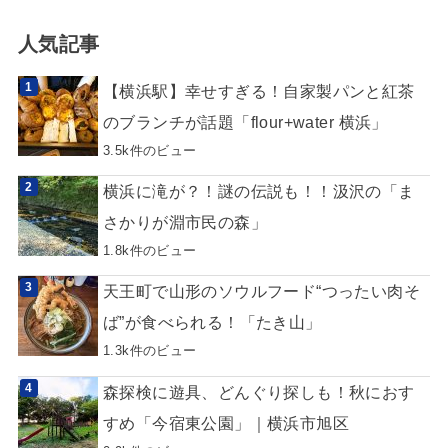
人気記事
【横浜駅】幸せすぎる！自家製パンと紅茶
のブランチが話題「flour+water 横浜」
3.5k件のビュー
横浜に滝が？！謎の伝説も！！汲沢の「ま
さかりが淵市民の森」
1.8k件のビュー
天王町で山形のソウルフード“つったい肉そ
ば”が食べられる！「たき山」
1.3k件のビュー
森探検に遊具、どんぐり探しも！秋におす
すめ「今宿東公園」｜横浜市旭区