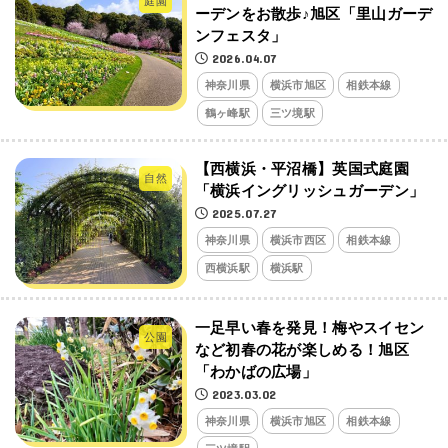
庭園
ーデンをお散歩♪旭区「里山ガーデ
ンフェスタ」
2026.04.07
神奈川県
横浜市旭区
相鉄本線
鶴ヶ峰駅
三ツ境駅
【西横浜・平沼橋】英国式庭園
自然
「横浜イングリッシュガーデン」
2025.07.27
神奈川県
横浜市西区
相鉄本線
西横浜駅
横浜駅
一足早い春を発見！梅やスイセン
公園
など初春の花が楽しめる！旭区
「わかばの広場」
2023.03.02
神奈川県
横浜市旭区
相鉄本線