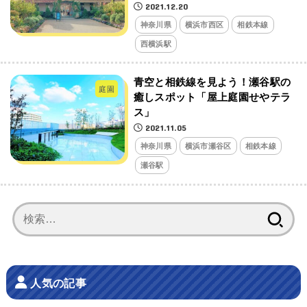
2021.12.20
神奈川県
横浜市西区
相鉄本線
西横浜駅
青空と相鉄線を見よう！瀬谷駅の
庭園
癒しスポット「屋上庭園せやテラ
ス」
2021.11.05
神奈川県
横浜市瀬谷区
相鉄本線
瀬谷駅
検
索:
人気の記事