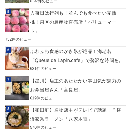
0.9k件のビュー
入荷日は行列も！並んでも食べたい完熟
桃！泉区の農産物直売所「バリューマー
ト」
732件のビュー
ふわふわ食感のかき氷が絶品！海老名
「Queue de Lapin.cafe」で贅沢な時間を。
621件のビュー
【星川】店主のあたたかい雰囲気が魅力の
お弁当屋さん「高良屋」
619件のビュー
【和田町】名物店主がテレビで話題！？横
浜家系ラーメン「八家本陣」
570件のビュー