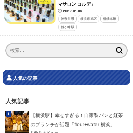
エステ
マサロン コルデ」
2022.01.04
神奈川県
横浜市旭区
相鉄本線
鶴ヶ峰駅
検
索:
人気の記事
人気記事
【横浜駅】幸せすぎる！自家製パンと紅茶
のブランチが話題「flour+water 横浜」
3.6k件のビュー