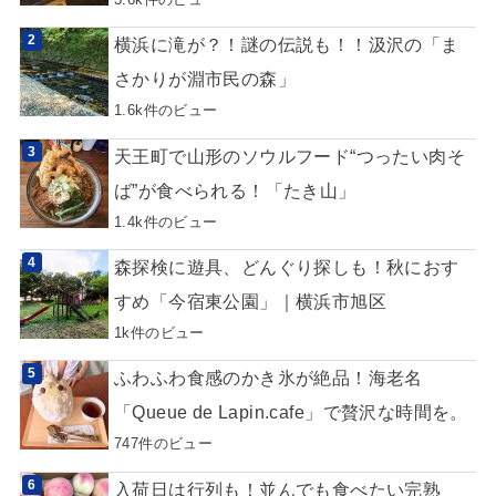
横浜に滝が？！謎の伝説も！！汲沢の「ま
さかりが淵市民の森」
1.6k件のビュー
天王町で山形のソウルフード“つったい肉そ
ば”が食べられる！「たき山」
1.4k件のビュー
森探検に遊具、どんぐり探しも！秋におす
すめ「今宿東公園」｜横浜市旭区
1k件のビュー
ふわふわ食感のかき氷が絶品！海老名
「Queue de Lapin.cafe」で贅沢な時間を。
747件のビュー
入荷日は行列も！並んでも食べたい完熟