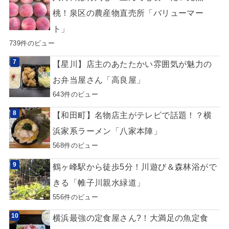
桃！泉区の農産物直売所「バリューマー
ト」
739件のビュー
【星川】店主のあたたかい雰囲気が魅力の
お弁当屋さん「高良屋」
643件のビュー
【和田町】名物店主がテレビで話題！？横
浜家系ラーメン「八家本陣」
568件のビュー
鶴ヶ峰駅から徒歩5分！川遊び＆森林浴がで
きる「帷子川親水緑道」
556件のビュー
横浜最強の定食屋さん?！大満足の魚定食