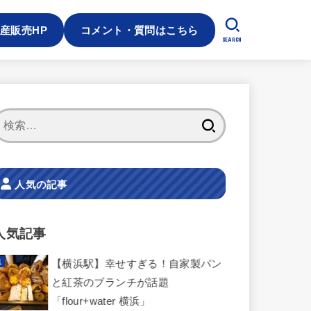
産販売HP
コメント・質問はこちら
SEARCH
検
索:
人気の記事
人気記事
【横浜駅】幸せすぎる！自家製パン
と紅茶のブランチが話題
「flour+water 横浜」