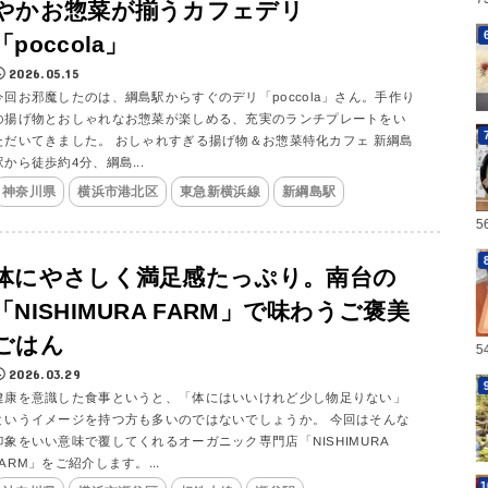
やかお惣菜が揃うカフェデリ
「poccola」
2026.05.15
今回お邪魔したのは、綱島駅からすぐのデリ「poccola」さん。手作り
の揚げ物とおしゃれなお惣菜が楽しめる、充実のランチプレートをい
ただいてきました。 おしゃれすぎる揚げ物＆お惣菜特化カフェ 新綱島
駅から徒歩約4分、綱島...
神奈川県
横浜市港北区
東急新横浜線
新綱島駅
5
体にやさしく満足感たっぷり。南台の
「NISHIMURA FARM」で味わうご褒美
ごはん
5
2026.03.29
健康を意識した食事というと、「体にはいいけれど少し物足りない」
というイメージを持つ方も多いのではないでしょうか。 今回はそんな
印象をいい意味で覆してくれるオーガニック専門店「NISHIMURA
FARM」をご紹介します。...