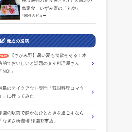
横浜最強の定食屋さん?！大満足の
魚定食 いずみ野の「丸や」
490件のビュー
最近の投稿
【さがみ野】暑い夏も食欲そそる！本
格的でおいしいと話題のタイ料理屋さん
「NOI」
綱島のテイクアウト専門「韓国料理コマウ
ォ」に行ってみた
緑園の駅前で静かなひとときを過ごすなら
「なぎさ橋珈琲 緑園都市店」