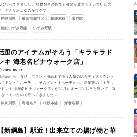
3
んに行ってきました。 植物好きの間でも種類が豊富と聞いていたの
で、どんなお店なのかワクワ...
神奈川県
横浜市瀬谷区
相鉄本線
瀬谷駅
相鉄いずみ野線
いずみ野駅
話題のアイテムがそろう「キラキラド
ンキ 海老名ビナウォーク店」
1
2026.05.21
日用品から、食品、ブランド用品まで揃う人気の総合ディスカウント
店「ドン・キホーテ」。そのドン・キホーテから、新業態の「キラキ
ラドンキ 海老名ビナウォーク店」が11月にオープンしたと聞いて、気
になっていたので行ってきました...
0
神奈川県
海老名市
相鉄本線
海老名駅
【新綱島】駅近！出来立ての揚げ物と華
7