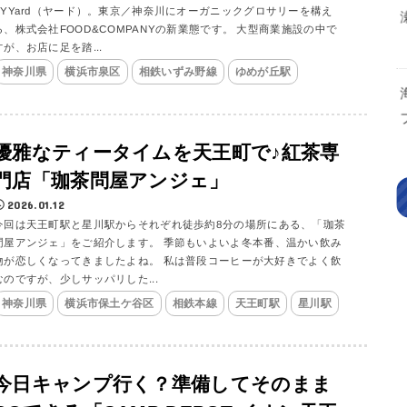
YYYard（ヤード）。東京／神奈川にオーガニックグロサリーを構え
る、株式会社FOOD&COMPANYの新業態です。 大型商業施設の中で
すが、お店に足を踏...
神奈川県
横浜市泉区
相鉄いずみ野線
ゆめが丘駅
優雅なティータイムを天王町で♪紅茶専
門店「珈茶問屋アンジェ」
2026.01.12
今回は天王町駅と星川駅からそれぞれ徒歩約8分の場所にある、「珈茶
問屋アンジェ」をご紹介します。 季節もいよいよ冬本番、温かい飲み
物が恋しくなってきましたよね。 私は普段コーヒーが大好きでよく飲
むのですが、少しサッパリした...
神奈川県
横浜市保土ケ谷区
相鉄本線
天王町駅
星川駅
今日キャンプ行く？準備してそのまま