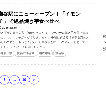
瀬谷駅にニューオープン！「イモン
チ」で絶品焼き芋食べ比べ
2025.12.18
焼き芋が大好きな私。秋から冬にかけてスーパーに焼き芋が並び始め
ると、ついつい手が伸びてしまいます。 手軽に買える焼き芋も充分お
いしいですが、もっとこだわった焼き芋を味わってみたいと思ってい
ました。 そんなときに知ったのが...
神奈川県
横浜市瀬谷区
相鉄本線
瀬谷駅
3
…
10
＞