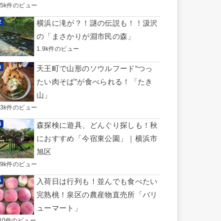
.5k件のビュー
横浜に滝が？！謎の伝説も！！汲沢
の「まさかりが淵市民の森」
1.9k件のビュー
天王町で山形のソウルフード“つっ
たい肉そば”が食べられる！「たき
山」
.3k件のビュー
森探検に遊具、どんぐり探しも！秋
におすすめ「今宿東公園」｜横浜市
旭区
.9k件のビュー
入荷日は行列も！並んでも食べたい
完熟桃！泉区の農産物直売所「バリ
ューマート」
30件のビュー