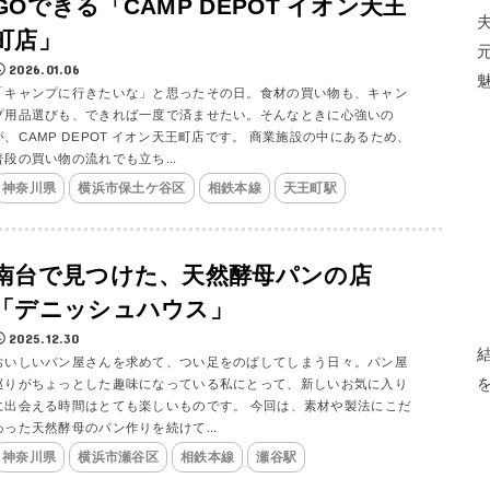
GOできる「CAMP DEPOT イオン天王
町店」
2026.01.06
「キャンプに行きたいな」と思ったその日。食材の買い物も、キャン
プ用品選びも、できれば一度で済ませたい。そんなときに心強いの
が、CAMP DEPOT イオン天王町店です。 商業施設の中にあるため、
普段の買い物の流れでも立ち...
神奈川県
横浜市保土ケ谷区
相鉄本線
天王町駅
南台で見つけた、天然酵母パンの店
「デニッシュハウス」
2025.12.30
おいしいパン屋さんを求めて、つい足をのばしてしまう日々。パン屋
巡りがちょっとした趣味になっている私にとって、新しいお気に入り
に出会える時間はとても楽しいものです。 今回は、素材や製法にこだ
わった天然酵母のパン作りを続けて...
神奈川県
横浜市瀬谷区
相鉄本線
瀬谷駅