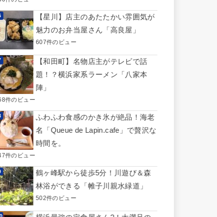
【星川】店主のあたたかい雰囲気が
魅力のお弁当屋さん「高良屋」
607件のビュー
【和田町】名物店主がテレビで話
題！？横浜家系ラーメン「八家本
陣」
68件のビュー
ふわふわ食感のかき氷が絶品！海老
名「Queue de Lapin.cafe」で贅沢な
時間を。
47件のビュー
鶴ヶ峰駅から徒歩5分！川遊び＆森
林浴ができる「帷子川親水緑道」
502件のビュー