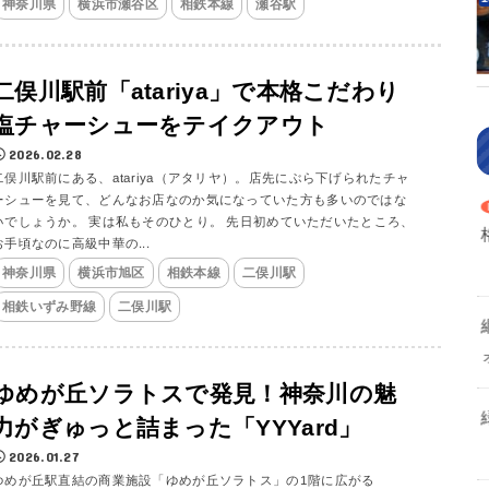
神奈川県
横浜市瀬谷区
相鉄本線
瀬谷駅
二俣川駅前「atariya」で本格こだわり
塩チャーシューをテイクアウト
2026.02.28
二俣川駅前にある、atariya（アタリヤ）。店先にぶら下げられたチャ
ーシューを見て、どんなお店なのか気になっていた方も多いのではな
いでしょうか。 実は私もそのひとり。 先日初めていただいたところ、
お手頃なのに高級中華の...
神奈川県
横浜市旭区
相鉄本線
二俣川駅
相鉄いずみ野線
二俣川駅
ゆめが丘ソラトスで発見！神奈川の魅
力がぎゅっと詰まった「YYYard」
2026.01.27
ゆめが丘駅直結の商業施設「ゆめが丘ソラトス」の1階に広がる