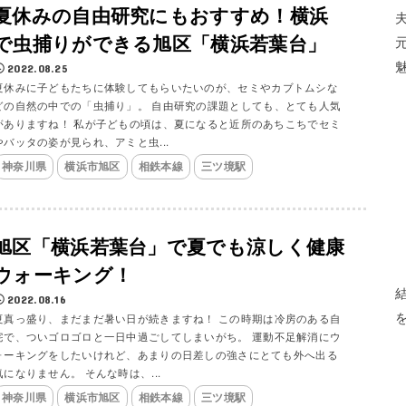
夏休みの自由研究にもおすすめ！横浜
で虫捕りができる旭区「横浜若葉台」
2022.08.25
夏休みに子どもたちに体験してもらいたいのが、セミやカブトムシな
どの自然の中での「虫捕り」。 自由研究の課題としても、とても人気
がありますね！ 私が子どもの頃は、夏になると近所のあちこちでセミ
やバッタの姿が見られ、アミと虫...
神奈川県
横浜市旭区
相鉄本線
三ツ境駅
旭区「横浜若葉台」で夏でも涼しく健康
ウォーキング！
2022.08.16
夏真っ盛り、まだまだ暑い日が続きますね！ この時期は冷房のある自
宅で、ついゴロゴロと一日中過ごしてしまいがち。 運動不足解消にウ
ォーキングをしたいけれど、あまりの日差しの強さにとても外へ出る
気になりません。 そんな時は、...
神奈川県
横浜市旭区
相鉄本線
三ツ境駅