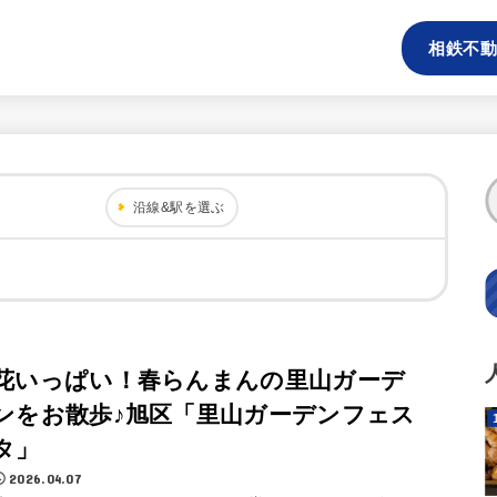
相鉄不動
沿線&駅を選ぶ
花いっぱい！春らんまんの里山ガーデ
ンをお散歩♪旭区「里山ガーデンフェス
タ」
2026.04.07