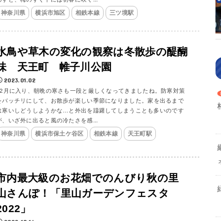
神奈川県
横浜市旭区
相鉄本線
三ツ境駅
水鳥や草木の変化の観察は冬散歩の醍醐
味 天王町 帷子川公園
2023.01.02
12月に入り、朝晩の寒さも一段と厳しくなってきましたね。防寒対策
をバッチリにして、お散歩が楽しい季節になりました。家を出るまで
は寒いしどうしようかな…と外出を躊躇してしまうことも多いのです
が、いざ外に出ると風の冷たさを感...
神奈川県
横浜市保土ケ谷区
相鉄本線
天王町駅
市内最大級のお花畑でのんびり秋の里
山さんぽ！「里山ガーデンフェスタ
2022」