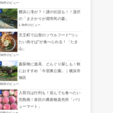
.5k件のビュー
横浜に滝が？！謎の伝説も！！汲沢
の「まさかりが淵市民の森」
1.9k件のビュー
天王町で山形のソウルフード“つっ
たい肉そば”が食べられる！「たき
山」
.3k件のビュー
森探検に遊具、どんぐり探しも！秋
におすすめ「今宿東公園」｜横浜市
旭区
.9k件のビュー
入荷日は行列も！並んでも食べたい
完熟桃！泉区の農産物直売所「バリ
ューマート」
30件のビュー