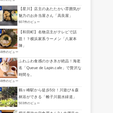
【星川】店主のあたたかい雰囲気が
魅力のお弁当屋さん「高良屋」
607件のビュー
【和田町】名物店主がテレビで話
題！？横浜家系ラーメン「八家本
陣」
68件のビュー
ふわふわ食感のかき氷が絶品！海老
名「Queue de Lapin.cafe」で贅沢な
時間を。
48件のビュー
鶴ヶ峰駅から徒歩5分！川遊び＆森
林浴ができる「帷子川親水緑道」
503件のビュー