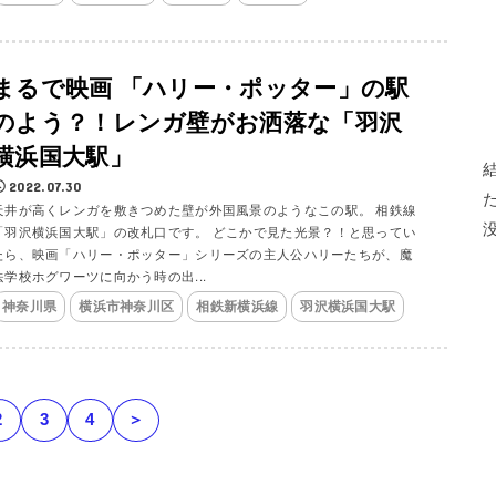
まるで映画 「ハリー・ポッター」の駅
のよう？！レンガ壁がお洒落な「羽沢
横浜国大駅」
2022.07.30
天井が高くレンガを敷きつめた壁が外国風景のようなこの駅。 相鉄線
「羽沢横浜国大駅」の改札口です。 どこかで見た光景？！と思ってい
たら、映画「ハリー・ポッター」シリーズの主人公ハリーたちが、魔
法学校ホグワーツに向かう時の出...
神奈川県
横浜市神奈川区
相鉄新横浜線
羽沢横浜国大駅
2
3
4
＞