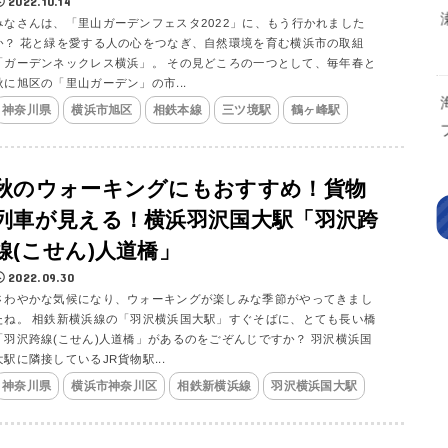
2022.10.14
みなさんは、「里山ガーデンフェスタ2022」に、もう行かれました
か？ 花と緑を愛する人の心をつなぎ、自然環境を育む横浜市の取組
「ガーデンネックレス横浜」。 その見どころの一つとして、毎年春と
秋に旭区の「里山ガーデン」の市...
神奈川県
横浜市旭区
相鉄本線
三ツ境駅
鶴ヶ峰駅
秋のウォーキングにもおすすめ！貨物
列車が見える！横浜羽沢国大駅「羽沢跨
線(こせん)人道橋」
2022.09.30
さわやかな気候になり、ウォーキングが楽しみな季節がやってきまし
たね。 相鉄新横浜線の「羽沢横浜国大駅」すぐそばに、とても長い橋
「羽沢跨線(こせん)人道橋」があるのをごぞんじですか？ 羽沢横浜国
大駅に隣接しているJR貨物駅...
神奈川県
横浜市神奈川区
相鉄新横浜線
羽沢横浜国大駅