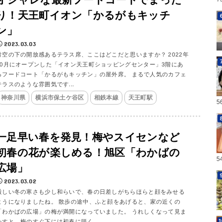
り！天王町イオン「かるがもキッチ
ン」
2023.03.03
青空の下の開放感あるテラス席、ここはどこだと思いますか？ 2022年
10月にオープンした「イオン天王町ショッピングセンター」3階にあ
るフードコート「かるがもキッチン」の屋外席。 まるで人気のカフェ
テラスのような雰囲気です...
神奈川県
横浜市保土ケ谷区
相鉄本線
天王町駅
5
一足早い春を発見！梅やスイセンなど
初春の花が楽しめる！旭区「わかばの
5
広場」
2023.03.02
厳しい冬の寒さも少し和らいで、春の日差しがちらほらと顔をみせる
ようになりましたね。 散歩の途中、ふと顔をあげると、家の近くの
「わかばの広場」の梅が満開になっていました。 うれしくなって見ま
わすと、梅のすぐ下には初春に咲く...