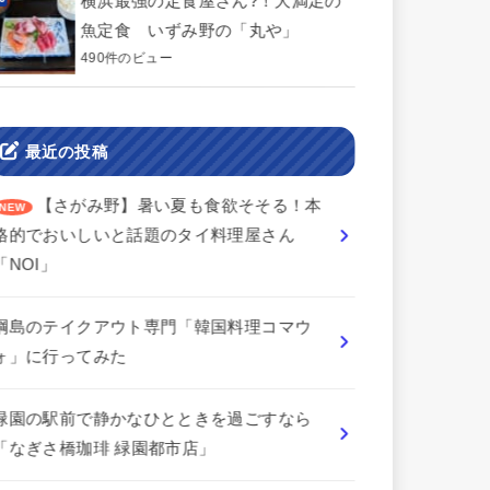
横浜最強の定食屋さん?！大満足の
魚定食 いずみ野の「丸や」
490件のビュー
最近の投稿
【さがみ野】暑い夏も食欲そそる！本
格的でおいしいと話題のタイ料理屋さん
「NOI」
綱島のテイクアウト専門「韓国料理コマウ
ォ」に行ってみた
緑園の駅前で静かなひとときを過ごすなら
「なぎさ橋珈琲 緑園都市店」