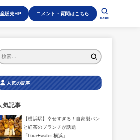
産販売HP
コメント・質問はこちら
SEARCH
検
索:
人気の記事
人気記事
【横浜駅】幸せすぎる！自家製パン
と紅茶のブランチが話題
「flour+water 横浜」