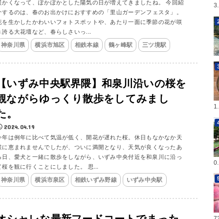
暖かくなって、ぽかぽかとした陽気の日が増えてきましたね。 今回紹
3
介するのは、春のお出かけにおすすめの「里山ガーデンフェスタ」。
花を生かしたかわいいフォトスポットや、あたり一面に季節の花が咲
き誇る大花壇など、春らしさいっ...
神奈川県
横浜市旭区
相鉄本線
鶴ヶ峰駅
三ツ境駅
【いずみ中央駅界隈】和泉川沿いの桜を
観ながらゆっくり散歩をしてみまし
1
た。
2024.04.19
今年は例年に比べて気温が低く、開花が遅れた桜。休日もなかなか天
候に恵まれませんでしたが、ついに満開となり、天気が良くなったあ
る日、愛犬と一緒に散歩をしながら、いずみ中央付近を和泉川に沿っ
0
て桜を観に行くことにしました。 思...
神奈川県
横浜市泉区
相鉄いずみ野線
いずみ中央駅
オシャレな最新フードコートでまった
7