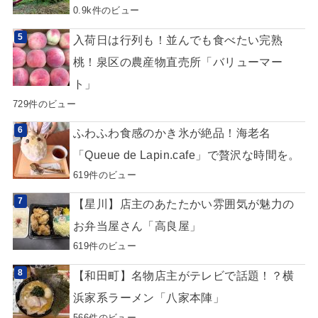
0.9k件のビュー
入荷日は行列も！並んでも食べたい完熟
桃！泉区の農産物直売所「バリューマー
ト」
729件のビュー
ふわふわ食感のかき氷が絶品！海老名
「Queue de Lapin.cafe」で贅沢な時間を。
619件のビュー
【星川】店主のあたたかい雰囲気が魅力の
お弁当屋さん「高良屋」
619件のビュー
【和田町】名物店主がテレビで話題！？横
浜家系ラーメン「八家本陣」
566件のビュー