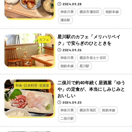
2024.09.28
神奈川県
横浜市瀬谷区
相鉄本線
瀬谷駅
星川駅のカフェ「メリハリベイ
カフェ
ク」で安らぎのひとときを
2024.09.26
神奈川県
横浜市保土ケ谷区
相鉄本線
星川駅
二俣川で約40年続く居酒屋「ゆう
和食･日本料理･居酒屋
や」の定食が、本当にしみじみと
おいしい
2024.09.25
神奈川県
横浜市旭区
相鉄本線
二俣川駅