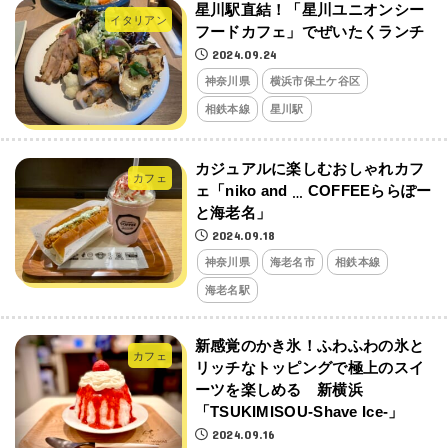
星川駅直結！「星川ユニオンシー
イタリアン
フードカフェ」でぜいたくランチ
2024.09.24
神奈川県
横浜市保土ケ谷区
相鉄本線
星川駅
カジュアルに楽しむおしゃれカフ
カフェ
ェ「niko and
COFFEEららぽー
…
と海老名」
2024.09.18
神奈川県
海老名市
相鉄本線
海老名駅
新感覚のかき氷！ふわふわの氷と
カフェ
リッチなトッピングで極上のスイ
ーツを楽しめる 新横浜
「TSUKIMISOU-Shave Ice-」
2024.09.16