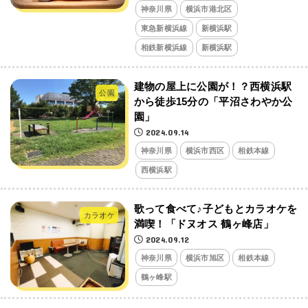
神奈川県
横浜市港北区
東急新横浜線
新横浜駅
相鉄新横浜線
新横浜駅
建物の屋上に公園が！？西横浜駅
公園
から徒歩15分の「平沼さわやか公
園」
2024.09.14
神奈川県
横浜市西区
相鉄本線
西横浜駅
歌って食べて♪子どもとカラオケを
カラオケ
満喫！「ドヌオス 鶴ヶ峰店」
2024.09.12
神奈川県
横浜市旭区
相鉄本線
鶴ヶ峰駅