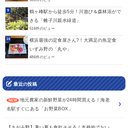
鶴ヶ峰駅から徒歩5分！川遊び＆森林浴がで
きる「帷子川親水緑道」
516件のビュー
横浜最強の定食屋さん?！大満足の魚定食
いずみ野の「丸や」
486件のビュー
最近の投稿
地元農家の新鮮野菜が24時間買える！海老
名駅すぐにある「お野菜BOX」
【さがみ野】暑い夏も食欲そそる！本格的でおい