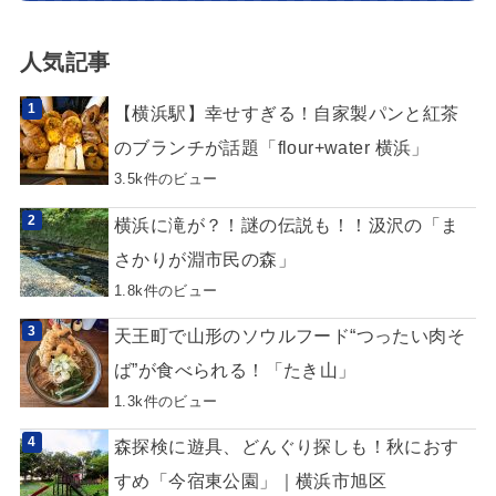
人気記事
【横浜駅】幸せすぎる！自家製パンと紅茶
のブランチが話題「flour+water 横浜」
3.5k件のビュー
横浜に滝が？！謎の伝説も！！汲沢の「ま
さかりが淵市民の森」
1.8k件のビュー
天王町で山形のソウルフード“つったい肉そ
ば”が食べられる！「たき山」
1.3k件のビュー
森探検に遊具、どんぐり探しも！秋におす
すめ「今宿東公園」｜横浜市旭区