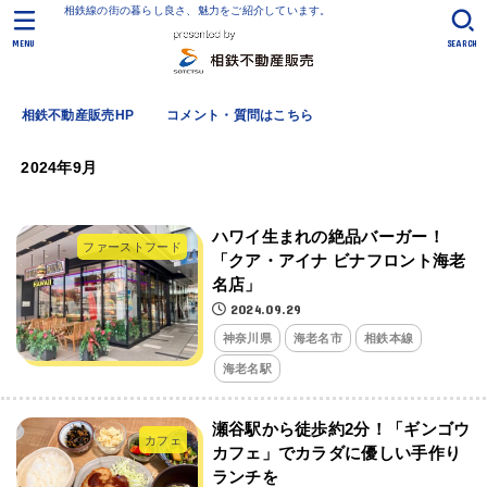
相鉄線の街の暮らし良さ、魅力をご紹介しています。
MENU
SEARCH
相鉄不動産販売HP
コメント・質問はこちら
2024年9月
ハワイ生まれの絶品バーガー！
ファーストフード
「クア・アイナ ビナフロント海老
名店」
2024.09.29
神奈川県
海老名市
相鉄本線
海老名駅
瀬谷駅から徒歩約2分！「ギンゴウ
カフェ
カフェ」でカラダに優しい手作り
ランチを