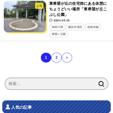
東希望が丘の住宅街にある休憩に
公園
ちょうどいい場所「東希望が丘こ
ぶし公園」
2024.09.10
神奈川県
横浜市旭区
相鉄本線
希望ヶ丘駅
1
2
＞
検
索:
人気の記事