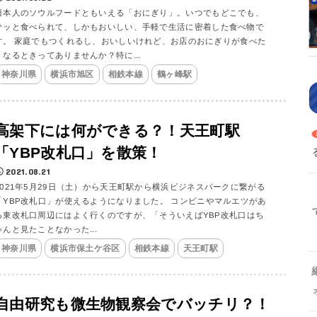
日本人のソウルフードともいえる「おにぎり」。いつでもどこでも、
サッと食べられて、しかもおいしい、手軽で生活に密着した食べ物で
す。 家庭でもつくれるし、おいしいけれど、お店のおにぎりが食べた
くなるときってありませんか？特に...
神奈川県
横浜市旭区
相鉄本線
鶴ヶ峰駅
高架下には何ができる？！天王町駅
「YBP改札口」を散策！
2021.08.21
2021年5月29日（土）から天王町駅から横浜ビジネスパークに繋がる
「YBP改札口」が使えるようになりました。 コンビニやマルエツがあ
る東改札口周辺にはよく行くのですが、「そういえばYBP改札口はち
ゃんと見たことなかった...
神奈川県
横浜市保土ケ谷区
相鉄本線
天王町駅
自由研究も微生物観察会でバッチリ？！