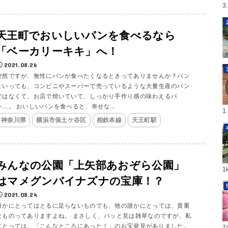
3
天王町でおいしいパンを食べるなら
「ベーカリーキキ」へ！
2021.08.26
突然ですが、無性にパンが食べたくなるときってありませんか？パン
といっても、コンビニやスーパーで売っているような大量生産のパン
ではなくて、お店で焼いていて、しっかり手作り感の味わえるパ
ン…。 おいしいパンを食べると、幸せな...
1
神奈川県
横浜市保土ケ谷区
相鉄本線
天王町駅
みんなの公園「上矢部あおぞら公園」
1
はマメグンバイナズナの宝庫！？
2021.08.24
誰かにとってはとるに足らないものでも、他の誰かにとっては、貴重
なものってありますよね。 まさしく、パッと見は雑草なのですが、私
にとっては、「こんなところにあった！」のお宝発見がありました。
7