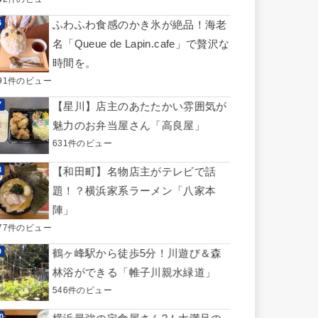
ふわふわ食感のかき氷が絶品！海老
名「Queue de Lapin.cafe」で贅沢な
時間を。
91件のビュー
【星川】店主のあたたかい雰囲気が
魅力のお弁当屋さん「高良屋」
631件のビュー
【和田町】名物店主がテレビで話
題！？横浜家系ラーメン「八家本
陣」
77件のビュー
鶴ヶ峰駅から徒歩5分！川遊び＆森
林浴ができる「帷子川親水緑道」
546件のビュー