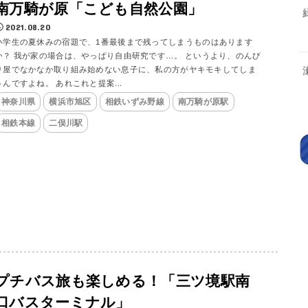
南万騎が原「こども自然公園」
2021.08.20
小学生の夏休みの宿題で、1番最後まで残ってしまうものはあります
か？ 我が家の場合は、やっぱり自由研究です…。 というより、のんび
り屋でなかなか取り組み始めない息子に、私の方がヤキモキしてしま
うんですよね。 あれこれと提案...
神奈川県
横浜市旭区
相鉄いずみ野線
南万騎が原駅
相鉄本線
二俣川駅
プチバス旅も楽しめる！「三ツ境駅南
口バスターミナル」