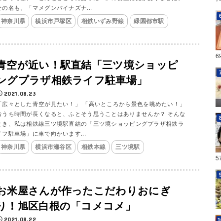
その名も、「マメグンバイナズナ...
神奈川県
横浜市戸塚区
相鉄いずみ野線
緑園都市駅
6
青空が近い！駅直結「三ツ境ショッピ
ングプラザ相鉄ライフ駐車場」
2021.08.23
「広々とした青空が見たい！」 「高いところから景色を眺めたい！」
おうち時間が長くなると、ふとそう思うことはありませんか？ そんな
とき、私は相鉄線三ツ境駅直結の「三ツ境ショッピングプラザ相鉄ラ
イフ駐車場」に車で向かいます...
神奈川県
横浜市瀬谷区
相鉄本線
三ツ境駅
5
お米屋さんが作ったこだわりおにぎ
り！旭区白根の「コメコメ」
2021.08.22