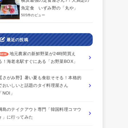
横浜最強の定食屋さん?！大満足の
魚定食 いずみ野の「丸や」
505件のビュー
最近の投稿
地元農家の新鮮野菜が24時間買え
る！海老名駅すぐにある「お野菜BOX」
【さがみ野】暑い夏も食欲そそる！本格的
でおいしいと話題のタイ料理屋さん
「NOI」
綱島のテイクアウト専門「韓国料理コマウ
ォ」に行ってみた