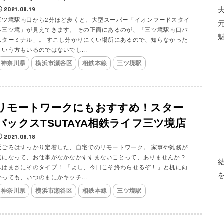
2021.08.19
三ツ境駅南口から2分ほど歩くと、大型スーパー「イオンフードスタイ
ル三ツ境」が見えてきます。 その正面にあるのが、「三ツ境駅南口バ
スターミナル」。 すこし分かりにくい場所にあるので、知らなかった
という方もいるのではないでし...
神奈川県
横浜市瀬谷区
相鉄本線
三ツ境駅
リモートワークにもおすすめ！スター
バックスTSUTAYA相鉄ライフ三ツ境店
2021.08.18
近ごろはすっかり定着した、自宅でのリモートワーク。 家事や雑務が
気になって、お仕事がなかなかすすまないことって、ありませんか？
私はまさにそのタイプ！ 「よし、今日こそ終わらせるぞ！」と机に向
かっても、いつのまにかキッチ...
神奈川県
横浜市瀬谷区
相鉄本線
三ツ境駅