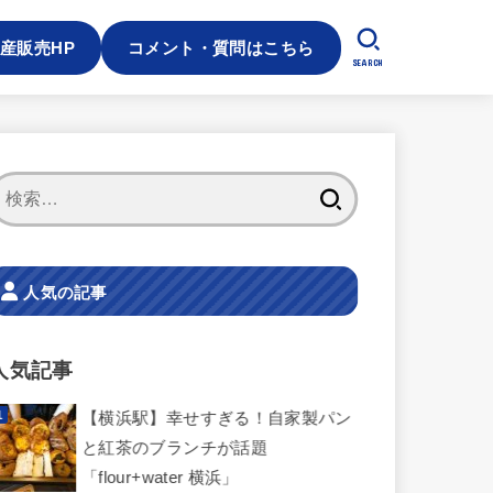
産販売HP
コメント・質問はこちら
SEARCH
検
索:
人気の記事
人気記事
【横浜駅】幸せすぎる！自家製パン
と紅茶のブランチが話題
「flour+water 横浜」