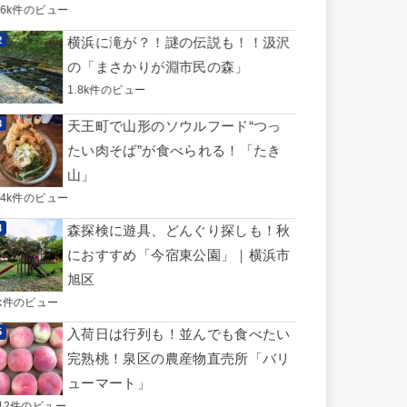
.6k件のビュー
横浜に滝が？！謎の伝説も！！汲沢
の「まさかりが淵市民の森」
1.8k件のビュー
天王町で山形のソウルフード“つっ
たい肉そば”が食べられる！「たき
山」
.4k件のビュー
森探検に遊具、どんぐり探しも！秋
におすすめ「今宿東公園」｜横浜市
旭区
k件のビュー
入荷日は行列も！並んでも食べたい
完熟桃！泉区の農産物直売所「バリ
ューマート」
42件のビュー