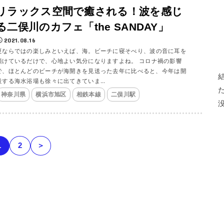
リラックス空間で癒される！波を感じ
る二俣川のカフェ「the SANDAY」
2021.08.16
夏ならではの楽しみといえば、海。ビーチに寝そべり、波の音に耳を
傾けているだけで、心地よい気分になりますよね。 コロナ禍の影響
で、ほとんどのビーチが海開きを見送った去年に比べると、今年は開
設する海水浴場も徐々に出てきていま...
神奈川県
横浜市旭区
相鉄本線
二俣川駅
1
2
＞