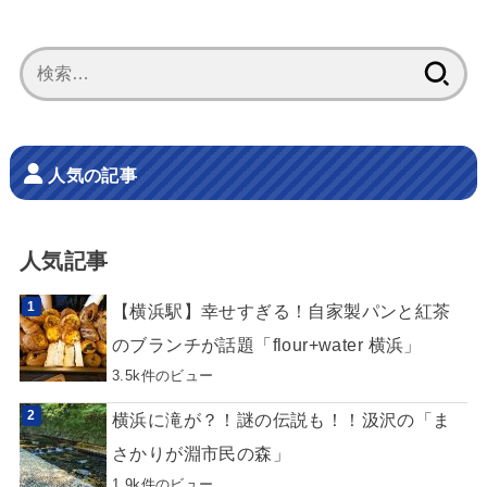
検
索:
人気の記事
人気記事
【横浜駅】幸せすぎる！自家製パンと紅茶
のブランチが話題「flour+water 横浜」
3.5k件のビュー
横浜に滝が？！謎の伝説も！！汲沢の「ま
さかりが淵市民の森」
1.9k件のビュー