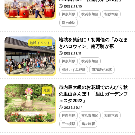
2022.11.15
神奈川県
横浜市旭区
相鉄本線
鶴ヶ峰駅
地域を笑顔に！初開催の「みなま
地域イベント
きハロウィン」南万騎が原
2022.11.11
神奈川県
横浜市旭区
相鉄いずみ野線
南万騎が原駅
市内最大級のお花畑でのんびり秋
庭園
の里山さんぽ！「里山ガーデンフ
ェスタ2022」
2022.10.14
神奈川県
横浜市旭区
相鉄本線
三ツ境駅
鶴ヶ峰駅