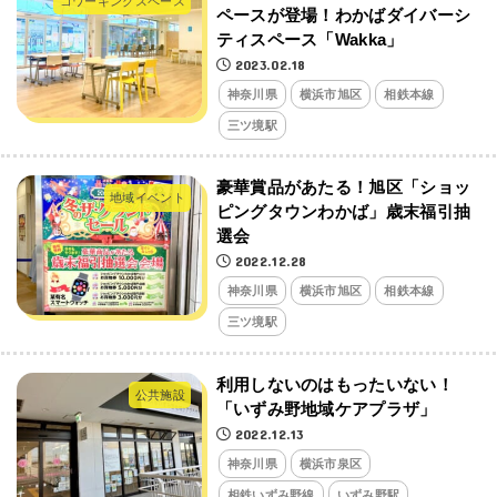
コワーキングスペース
ペースが登場！わかばダイバーシ
ティスペース「Wakka」
2023.02.18
神奈川県
横浜市旭区
相鉄本線
三ツ境駅
豪華賞品があたる！旭区「ショッ
地域イベント
ピングタウンわかば」歳末福引抽
選会
2022.12.28
神奈川県
横浜市旭区
相鉄本線
三ツ境駅
利用しないのはもったいない！
公共施設
「いずみ野地域ケアプラザ」
2022.12.13
神奈川県
横浜市泉区
相鉄いずみ野線
いずみ野駅