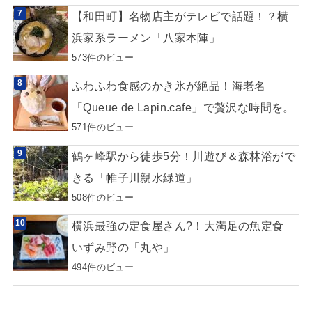
【和田町】名物店主がテレビで話題！？横
浜家系ラーメン「八家本陣」
573件のビュー
ふわふわ食感のかき氷が絶品！海老名
「Queue de Lapin.cafe」で贅沢な時間を。
571件のビュー
鶴ヶ峰駅から徒歩5分！川遊び＆森林浴がで
きる「帷子川親水緑道」
508件のビュー
横浜最強の定食屋さん?！大満足の魚定食
いずみ野の「丸や」
494件のビュー