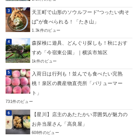
天王町で山形のソウルフード“つったい肉そ
ば”が食べられる！「たき山」
1.3k件のビュー
森探検に遊具、どんぐり探しも！秋におす
すめ「今宿東公園」｜横浜市旭区
1k件のビュー
入荷日は行列も！並んでも食べたい完熟
桃！泉区の農産物直売所「バリューマー
ト」
731件のビュー
【星川】店主のあたたかい雰囲気が魅力の
お弁当屋さん「高良屋」
608件のビュー