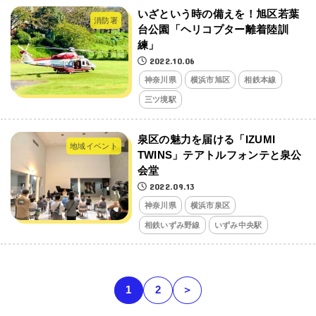
いざという時の備えを！旭区若葉
消防署
台公園「ヘリコプター離着陸訓
練」
2022.10.06
神奈川県
横浜市旭区
相鉄本線
三ツ境駅
泉区の魅力を届ける「IZUMI
地域イベント
TWINS」テアトルフォンテと泉公
会堂
2022.09.13
神奈川県
横浜市泉区
相鉄いずみ野線
いずみ中央駅
1
2
＞