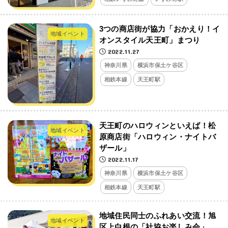
3つの商店街が協力「おかえり！イ
地域イベント
オンスタイル天王町」まつり
2022.11.27
神奈川県
横浜市保土ケ谷区
相鉄本線
天王町駅
天王町のハロウィンといえば！松
地域イベント
原商店街「ハロウィン・ナイトバ
ザール」
2022.11.17
神奈川県
横浜市保土ケ谷区
相鉄本線
天王町駅
地域住民同士のふれあい交流！旭
地域イベント
区上白根の「社協お楽しみ会」