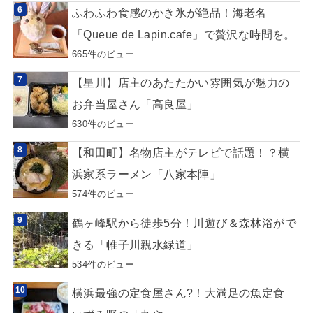
ふわふわ食感のかき氷が絶品！海老名
「Queue de Lapin.cafe」で贅沢な時間を。
665件のビュー
【星川】店主のあたたかい雰囲気が魅力の
お弁当屋さん「高良屋」
630件のビュー
【和田町】名物店主がテレビで話題！？横
浜家系ラーメン「八家本陣」
574件のビュー
鶴ヶ峰駅から徒歩5分！川遊び＆森林浴がで
きる「帷子川親水緑道」
534件のビュー
横浜最強の定食屋さん?！大満足の魚定食