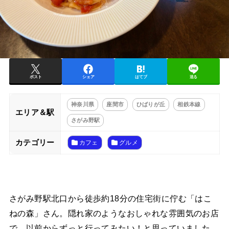
ポスト
シェア
はてブ
送る
神奈川県
座間市
ひばりが丘
相鉄本線
エリア＆駅
さがみ野駅
カテゴリー
カフェ
グルメ
さがみ野駅北口から徒歩約18分の住宅街に佇む「はこ
ねの森」さん。隠れ家のようなおしゃれな雰囲気のお店
で、以前からずっと行ってみたい！と思っていました。