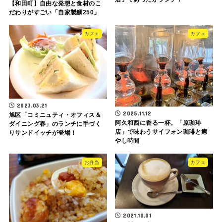
【和田町】自由な発想と食材のこ
だわりがすごい「自家製麵250」
カフェ
カフェ
2023.03.21
2025.11.12
旭区「コミニュティ・オフィス＆
阿久和西に香る一杯。「原珈琲
ダイニング春」のランチに手づく
店」で味わうサイフォン珈琲と癒
りサンドイッチが登場！
やし時間
お弁当
カフェ
2021.10.01