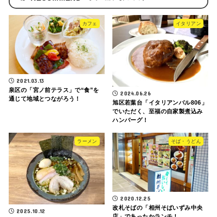
カフェ
イタリアン
2021.03.13
泉区の「宮ノ前テラス」で“食”を
2024.06.26
通じて地域とつながろう！
旭区若葉台「イタリアンバル806」
でいただく、至福の自家製煮込み
ハンバーグ！
ラーメン
そば・うどん
2020.12.25
改札そばの「相州そばいずみ中央
2025.10.12
店」であったかランチ！