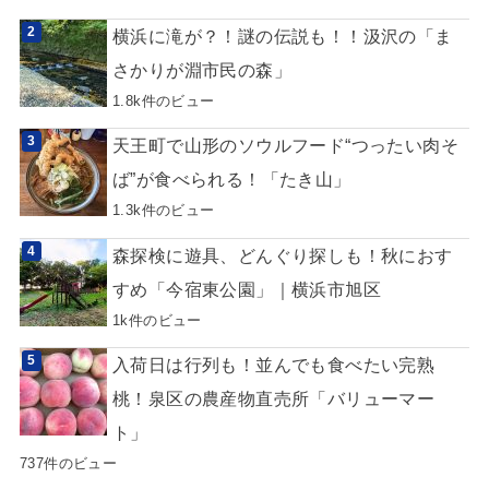
横浜に滝が？！謎の伝説も！！汲沢の「ま
さかりが淵市民の森」
1.8k件のビュー
天王町で山形のソウルフード“つったい肉そ
ば”が食べられる！「たき山」
1.3k件のビュー
森探検に遊具、どんぐり探しも！秋におす
すめ「今宿東公園」｜横浜市旭区
1k件のビュー
入荷日は行列も！並んでも食べたい完熟
桃！泉区の農産物直売所「バリューマー
ト」
737件のビュー