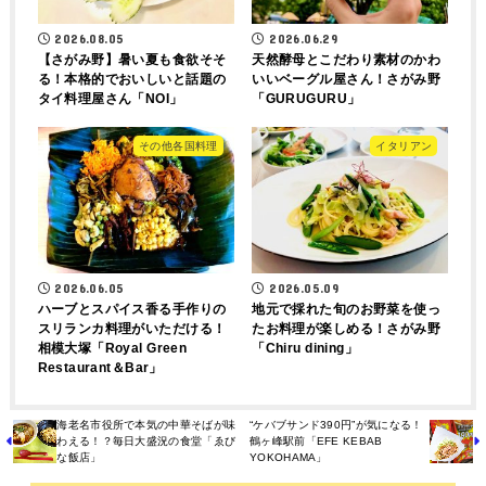
2026.08.05
2026.06.29
【さがみ野】暑い夏も食欲そそ
天然酵母とこだわり素材のかわ
る！本格的でおいしいと話題の
いいベーグル屋さん！さがみ野
タイ料理屋さん「NOI」
「GURUGURU」
その他各国料理
イタリアン
2026.06.05
2026.05.09
ハーブとスパイス香る手作りの
地元で採れた旬のお野菜を使っ
スリランカ料理がいただける！
たお料理が楽しめる！さがみ野
相模大塚「Royal Green
「Chiru dining」
Restaurant＆Bar」
海老名市役所で本気の中華そばが味
“ケバブサンド390円”が気になる！
わえる！？毎日大盛況の食堂「ゑび
鶴ヶ峰駅前「EFE KEBAB
な飯店」
YOKOHAMA」