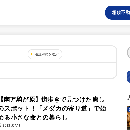
相鉄不動
沿線&駅を選ぶ
【南万騎が原】街歩きで見つけた癒し
のスポット！「メダカの寄り道」で始
める小さな命との暮らし
2026.07.11