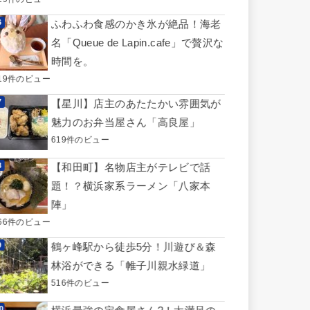
ふわふわ食感のかき氷が絶品！海老
名「Queue de Lapin.cafe」で贅沢な
時間を。
19件のビュー
【星川】店主のあたたかい雰囲気が
魅力のお弁当屋さん「高良屋」
619件のビュー
【和田町】名物店主がテレビで話
題！？横浜家系ラーメン「八家本
陣」
66件のビュー
鶴ヶ峰駅から徒歩5分！川遊び＆森
林浴ができる「帷子川親水緑道」
516件のビュー