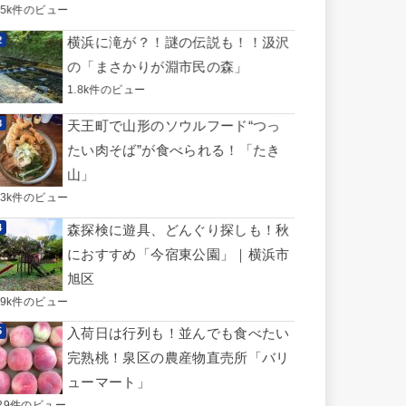
.5k件のビュー
横浜に滝が？！謎の伝説も！！汲沢
の「まさかりが淵市民の森」
1.8k件のビュー
天王町で山形のソウルフード“つっ
たい肉そば”が食べられる！「たき
山」
.3k件のビュー
森探検に遊具、どんぐり探しも！秋
におすすめ「今宿東公園」｜横浜市
旭区
.9k件のビュー
入荷日は行列も！並んでも食べたい
完熟桃！泉区の農産物直売所「バリ
ューマート」
29件のビュー