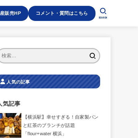
産販売HP
コメント・質問はこちら
SEARCH
検
索:
人気の記事
人気記事
【横浜駅】幸せすぎる！自家製パン
と紅茶のブランチが話題
「flour+water 横浜」