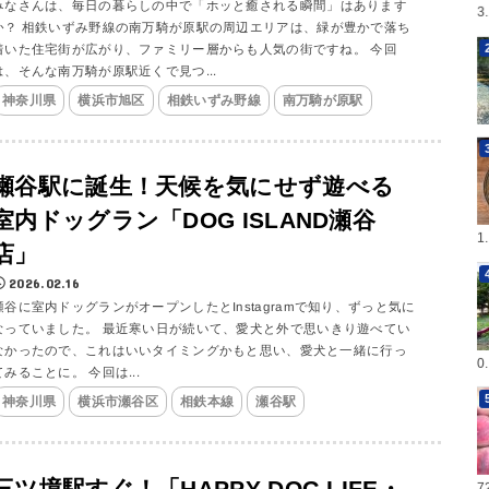
みなさんは、毎日の暮らしの中で「ホッと癒される瞬間」はあります
3
か？ 相鉄いずみ野線の南万騎が原駅の周辺エリアは、緑が豊かで落ち
着いた住宅街が広がり、ファミリー層からも人気の街ですね。 今回
は、そんな南万騎が原駅近くで見つ...
神奈川県
横浜市旭区
相鉄いずみ野線
南万騎が原駅
瀬谷駅に誕生！天候を気にせず遊べる
室内ドッグラン「DOG ISLAND瀬谷
1
店」
2026.02.16
瀬谷に室内ドッグランがオープンしたとInstagramで知り、ずっと気に
なっていました。 最近寒い日が続いて、愛犬と外で思いきり遊べてい
なかったので、これはいいタイミングかもと思い、愛犬と一緒に行っ
0
てみることに。 今回は...
神奈川県
横浜市瀬谷区
相鉄本線
瀬谷駅
三ツ境駅すぐ！「HAPPY DOG LIFE・
7