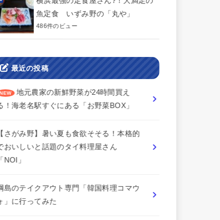
横浜最強の定食屋さん?！大満足の
魚定食 いずみ野の「丸や」
486件のビュー
最近の投稿
地元農家の新鮮野菜が24時間買え
る！海老名駅すぐにある「お野菜BOX」
【さがみ野】暑い夏も食欲そそる！本格的
でおいしいと話題のタイ料理屋さん
「NOI」
綱島のテイクアウト専門「韓国料理コマウ
ォ」に行ってみた