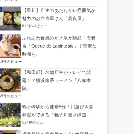
【星川】店主のあたたかい雰囲気が
魅力のお弁当屋さん「高良屋」
619件のビュー
ふわふわ食感のかき氷が絶品！海老
名「Queue de Lapin.cafe」で贅沢な
時間を。
13件のビュー
【和田町】名物店主がテレビで話
題！？横浜家系ラーメン「八家本
陣」
65件のビュー
鶴ヶ峰駅から徒歩5分！川遊び＆森
林浴ができる「帷子川親水緑道」
514件のビュー