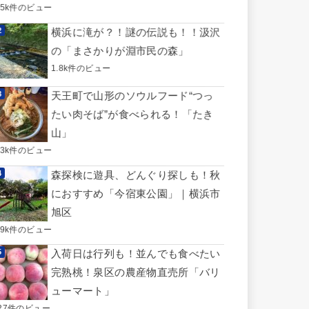
.5k件のビュー
横浜に滝が？！謎の伝説も！！汲沢
の「まさかりが淵市民の森」
1.8k件のビュー
天王町で山形のソウルフード“つっ
たい肉そば”が食べられる！「たき
山」
.3k件のビュー
森探検に遊具、どんぐり探しも！秋
におすすめ「今宿東公園」｜横浜市
旭区
.9k件のビュー
入荷日は行列も！並んでも食べたい
完熟桃！泉区の農産物直売所「バリ
ューマート」
27件のビュー