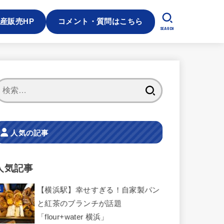
産販売HP
コメント・質問はこちら
SEARCH
検
索:
人気の記事
人気記事
【横浜駅】幸せすぎる！自家製パン
と紅茶のブランチが話題
「flour+water 横浜」