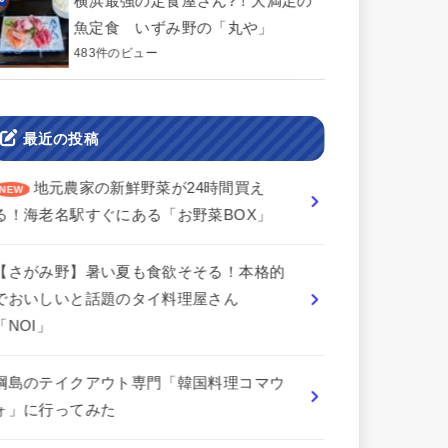
横浜最強の定食屋さん?！大満足の
魚定食 いずみ野の「丸や」
483件のビュー
最近の投稿
地元農家の新鮮野菜が24時間買え
る！海老名駅すぐにある「お野菜BOX」
【さがみ野】暑い夏も食欲そそる！本格的
でおいしいと話題のタイ料理屋さん
「NOI」
綱島のテイクアウト専門「韓国料理コマウ
ォ」に行ってみた