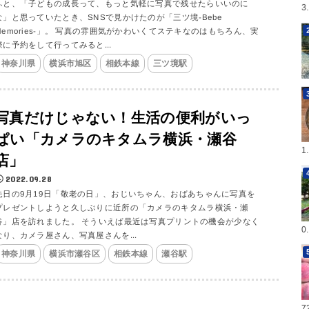
ふと、「子どもの成長って、もっと気軽に写真で残せたらいいのに
3
な」と思っていたとき、SNSで見かけたのが「三ツ境-Bebe
Memories-」。 写真の雰囲気がかわいくてステキなのはもちろん、実
際に予約をして行ってみると...
神奈川県
横浜市旭区
相鉄本線
三ツ境駅
写真だけじゃない！生活の便利がいっ
ぱい「カメラのキタムラ横浜・瀬谷
1
店」
2022.09.28
先日の9月19日「敬老の日」、おじいちゃん、おばあちゃんに写真を
プレゼントしようと久しぶりに近所の「カメラのキタムラ横浜・瀬
谷」店を訪れました。 そういえば最近は写真プリントの機会が少なく
0
なり、カメラ屋さん、写真屋さんを...
神奈川県
横浜市瀬谷区
相鉄本線
瀬谷駅
7