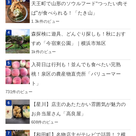
天王町で山形のソウルフード“つったい肉そ
ば”が食べられる！「たき山」
1.3k件のビュー
森探検に遊具、どんぐり探しも！秋におす
すめ「今宿東公園」｜横浜市旭区
1k件のビュー
入荷日は行列も！並んでも食べたい完熟
桃！泉区の農産物直売所「バリューマー
ト」
731件のビュー
【星川】店主のあたたかい雰囲気が魅力の
お弁当屋さん「高良屋」
608件のビュー
【和田町】名物店主がテレビで話題！？横