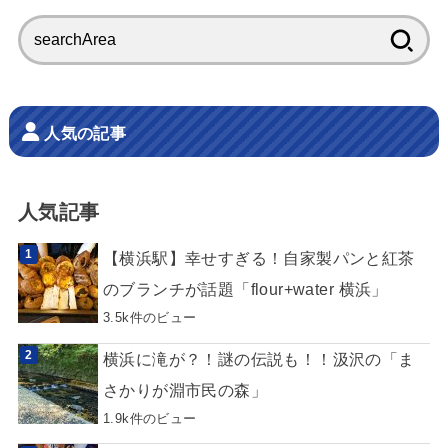
検
索:
人気の記事
人気記事
【横浜駅】幸せすぎる！自家製パンと紅茶
のブランチが話題「flour+water 横浜」
3.5k件のビュー
横浜に滝が？！謎の伝説も！！汲沢の「ま
さかりが淵市民の森」
1.9k件のビュー