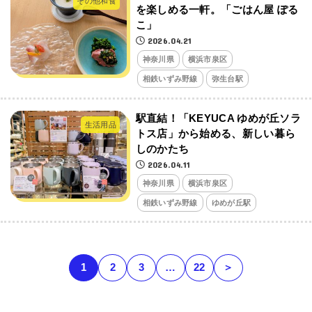
その他和食
を楽しめる一軒。「ごはん屋 ぽる
こ」
2026.04.21
神奈川県
横浜市泉区
相鉄いずみ野線
弥生台駅
駅直結！「KEYUCA ゆめが丘ソラ
生活用品
トス店」から始める、新しい暮ら
しのかたち
2026.04.11
神奈川県
横浜市泉区
相鉄いずみ野線
ゆめが丘駅
1
2
3
…
22
＞