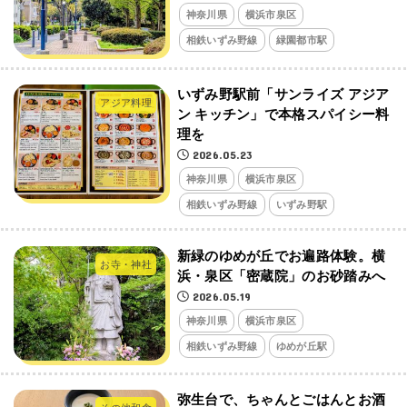
神奈川県
横浜市泉区
相鉄いずみ野線
緑園都市駅
いずみ野駅前「サンライズ アジア
アジア料理
ン キッチン」で本格スパイシー料
理を
2026.05.23
神奈川県
横浜市泉区
相鉄いずみ野線
いずみ野駅
新緑のゆめが丘でお遍路体験。横
お寺・神社
浜・泉区「密蔵院」のお砂踏みへ
2026.05.19
神奈川県
横浜市泉区
相鉄いずみ野線
ゆめが丘駅
弥生台で、ちゃんとごはんとお酒