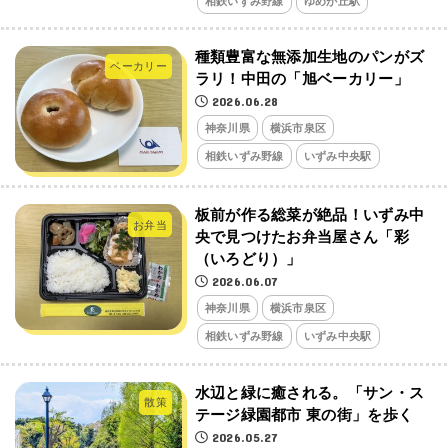
相鉄いずみ野線
ゆめが丘駅
種類豊富な無添加生地のパンがズ
ベーカリー
ラリ！中田の「旭ベーカリー」
2026.06.28
神奈川県
横浜市泉区
相鉄いずみ野線
いずみ中央駅
板前が作る総菜が絶品！いずみ中
お弁当
央で見つけたお弁当屋さん「彩
（いろどり）」
2026.06.07
神奈川県
横浜市泉区
相鉄いずみ野線
いずみ中央駅
水辺と緑に癒される。「サン・ス
散策
テージ緑園都市 東の街」を歩く
2026.05.27