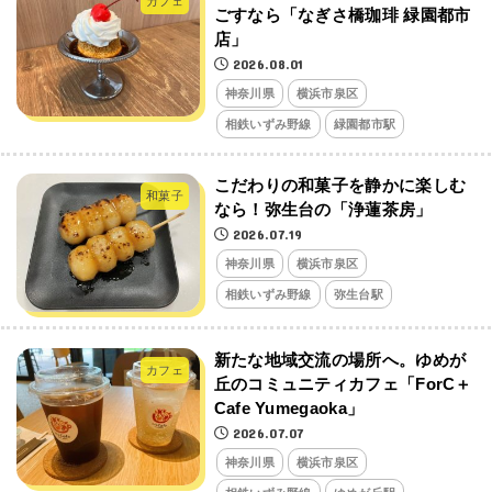
カフェ
ごすなら「なぎさ橋珈琲 緑園都市
店」
2026.08.01
神奈川県
横浜市泉区
相鉄いずみ野線
緑園都市駅
こだわりの和菓子を静かに楽しむ
和菓子
なら！弥生台の「浄蓮茶房」
2026.07.19
神奈川県
横浜市泉区
相鉄いずみ野線
弥生台駅
新たな地域交流の場所へ。ゆめが
カフェ
丘のコミュニティカフェ「ForC＋
Cafe Yumegaoka」
2026.07.07
神奈川県
横浜市泉区