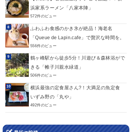
浜家系ラーメン「八家本陣」
572件のビュー
ふわふわ食感のかき氷が絶品！海老名
「Queue de Lapin.cafe」で贅沢な時間を。
556件のビュー
鶴ヶ峰駅から徒歩5分！川遊び＆森林浴がで
きる「帷子川親水緑道」
506件のビュー
横浜最強の定食屋さん?！大満足の魚定食
いずみ野の「丸や」
492件のビュー