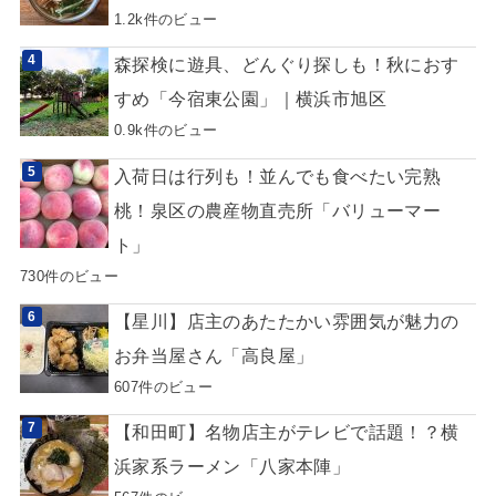
1.2k件のビュー
森探検に遊具、どんぐり探しも！秋におす
すめ「今宿東公園」｜横浜市旭区
0.9k件のビュー
入荷日は行列も！並んでも食べたい完熟
桃！泉区の農産物直売所「バリューマー
ト」
730件のビュー
【星川】店主のあたたかい雰囲気が魅力の
お弁当屋さん「高良屋」
607件のビュー
【和田町】名物店主がテレビで話題！？横
浜家系ラーメン「八家本陣」