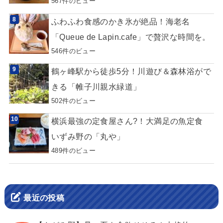
567件のビュー
ふわふわ食感のかき氷が絶品！海老名
「Queue de Lapin.cafe」で贅沢な時間を。
546件のビュー
鶴ヶ峰駅から徒歩5分！川遊び＆森林浴がで
きる「帷子川親水緑道」
502件のビュー
横浜最強の定食屋さん?！大満足の魚定食
いずみ野の「丸や」
489件のビュー
最近の投稿