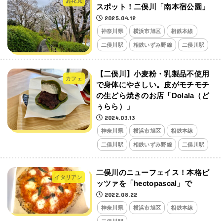
お花見
スポット！二俣川「南本宿公園」
2025.04.12
神奈川県
横浜市旭区
相鉄本線
二俣川駅
相鉄いずみ野線
二俣川駅
【二俣川】小麦粉・乳製品不使用
カフェ
で身体にやさしい。皮がモチモチ
の生どら焼きのお店「Dolala（ど
ぅらら）」
2024.03.13
神奈川県
横浜市旭区
相鉄本線
二俣川駅
相鉄いずみ野線
二俣川駅
二俣川のニューフェイス！本格ピ
イタリアン
ッツァを「hectopascal」で
2022.08.22
神奈川県
横浜市旭区
相鉄本線