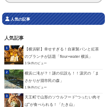
索:
人気の記事
人気記事
【横浜駅】幸せすぎる！自家製パンと紅茶
のブランチが話題「flour+water 横浜」
3.5k件のビュー
横浜に滝が？！謎の伝説も！！汲沢の「ま
さかりが淵市民の森」
1.9k件のビュー
天王町で山形のソウルフード“つったい肉そ
ば”が食べられる！「たき山」