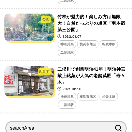
二俣川駅
竹林が魅力的！楽しみ方は無限
公園
大！自然たっぷりの旭区「南本宿
第三公園」
2022.01.07
神奈川県
横浜市旭区
相鉄本線
二俣川駅
二俣川で創業明治41年！明治神宮
和菓子
献上銘菓が人気の老舗菓匠「寿々
木」
2021.02.14
神奈川県
横浜市旭区
相鉄本線
二俣川駅
検