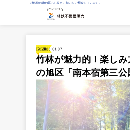
相鉄線の街の暮らし良さ、魅力をご紹介しています。
2022.01.07
公園
竹林が魅力的！楽しみ
の旭区「南本宿第三公