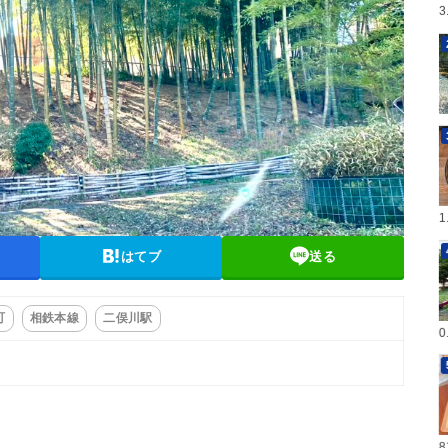
はてブ
送る
町
相鉄本線
二俣川駅