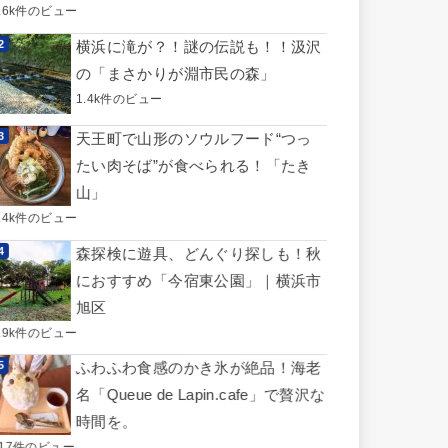
3.6k件のビュー
横浜に滝が？！謎の伝説も！！汲沢
の「まさかりが淵市民の森」
1.4k件のビュー
天王町で山形のソウルフード“つっ
たい肉そば”が食べられる！「たき
山」
1.4k件のビュー
森探検に遊具、どんぐり探しも！秋
におすすめ「今宿東公園」｜横浜市
旭区
0.9k件のビュー
ふわふわ食感のかき氷が絶品！海老
名「Queue de Lapin.cafe」で贅沢な
時間を。
817件のビュー