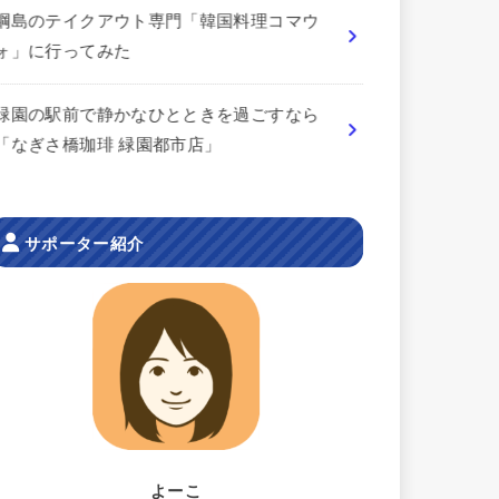
綱島のテイクアウト専門「韓国料理コマウ
ォ」に行ってみた
緑園の駅前で静かなひとときを過ごすなら
「なぎさ橋珈琲 緑園都市店」
サポーター紹介
よーこ