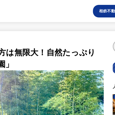
相鉄不動
方は無限大！自然たっぷり
園」