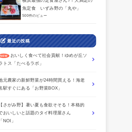
横浜最強の定食屋さん?！大満足の
魚定食 いずみ野の「丸や」
500件のビュー
最近の投稿
おいしく食べて社会貢献！ゆめが丘ソ
ラトス「たべるラボ」
地元農家の新鮮野菜が24時間買える！海老
名駅すぐにある「お野菜BOX」
【さがみ野】暑い夏も食欲そそる！本格的
でおいしいと話題のタイ料理屋さん
「NOI」