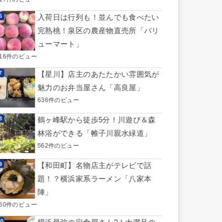
入荷日は行列も！並んでも食べたい
完熟桃！泉区の農産物直売所「バリ
ューマート」
716件のビュー
【星川】店主のあたたかい雰囲気が
魅力のお弁当屋さん「高良屋」
636件のビュー
鶴ヶ峰駅から徒歩5分！川遊び＆森
林浴ができる「帷子川親水緑道」
562件のビュー
【和田町】名物店主がテレビで話
題！？横浜家系ラーメン「八家本
陣」
560件のビュー