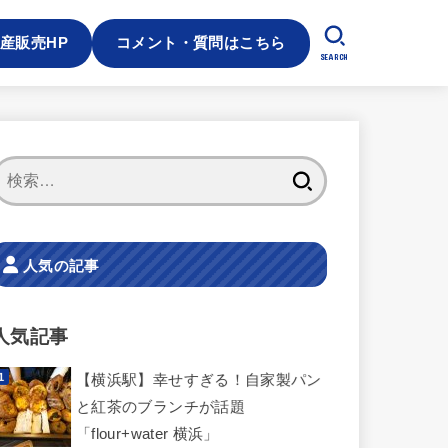
産販売HP
コメント・質問はこちら
SEARCH
検
索:
人気の記事
人気記事
【横浜駅】幸せすぎる！自家製パン
と紅茶のブランチが話題
「flour+water 横浜」