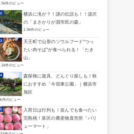
3.5k件のビュー
横浜に滝が？！謎の伝説も！！汲沢
の「まさかりが淵市民の森」
1.9k件のビュー
天王町で山形のソウルフード“つっ
たい肉そば”が食べられる！「たき
山」
1.1k件のビュー
森探検に遊具、どんぐり探しも！秋
におすすめ「今宿東公園」｜横浜市
旭区
1k件のビュー
入荷日は行列も！並んでも食べたい
完熟桃！泉区の農産物直売所「バリ
ューマート」
734件のビュー