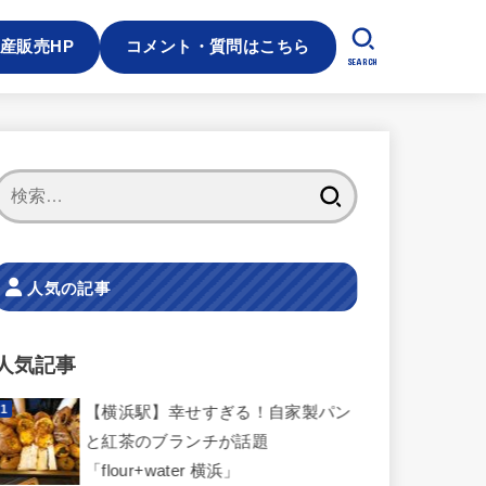
産販売HP
コメント・質問はこちら
SEARCH
検
索:
人気の記事
人気記事
【横浜駅】幸せすぎる！自家製パン
と紅茶のブランチが話題
「flour+water 横浜」