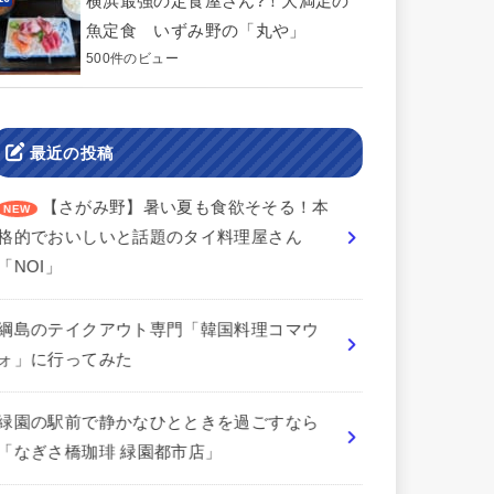
横浜最強の定食屋さん?！大満足の
魚定食 いずみ野の「丸や」
500件のビュー
最近の投稿
【さがみ野】暑い夏も食欲そそる！本
格的でおいしいと話題のタイ料理屋さん
「NOI」
綱島のテイクアウト専門「韓国料理コマウ
ォ」に行ってみた
緑園の駅前で静かなひとときを過ごすなら
「なぎさ橋珈琲 緑園都市店」