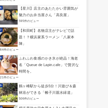
【星川】店主のあたたかい雰囲気が
魅力のお弁当屋さん「高良屋」
595件のビュー
【和田町】名物店主がテレビで話
題！？横浜家系ラーメン「八家本
陣」
564件のビュー
ふわふわ食感のかき氷が絶品！海老
名「Queue de Lapin.cafe」で贅沢な
時間を。
521件のビュー
鶴ヶ峰駅から徒歩5分！川遊び＆森
林浴ができる「帷子川親水緑道」
506件のビュー