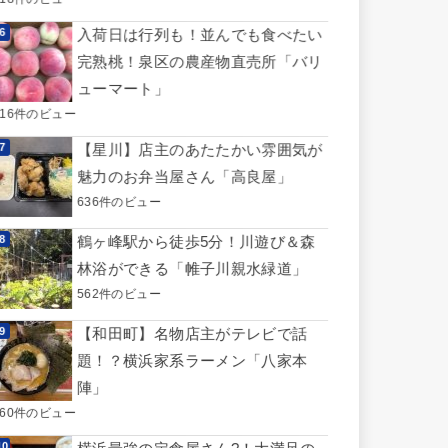
入荷日は行列も！並んでも食べたい
完熟桃！泉区の農産物直売所「バリ
ューマート」
716件のビュー
【星川】店主のあたたかい雰囲気が
魅力のお弁当屋さん「高良屋」
636件のビュー
鶴ヶ峰駅から徒歩5分！川遊び＆森
林浴ができる「帷子川親水緑道」
562件のビュー
【和田町】名物店主がテレビで話
題！？横浜家系ラーメン「八家本
陣」
560件のビュー