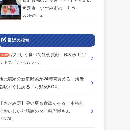
横浜最強の定食屋さん?！大満足の
魚定食 いずみ野の「丸や」
500件のビュー
最近の投稿
おいしく食べて社会貢献！ゆめが丘ソ
ラトス「たべるラボ」
地元農家の新鮮野菜が24時間買える！海老
名駅すぐにある「お野菜BOX」
【さがみ野】暑い夏も食欲そそる！本格的
でおいしいと話題のタイ料理屋さん
「NOI」