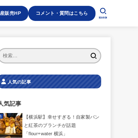
産販売HP
コメント・質問はこちら
SEARCH
検
索:
人気の記事
人気記事
【横浜駅】幸せすぎる！自家製パン
と紅茶のブランチが話題
「flour+water 横浜」