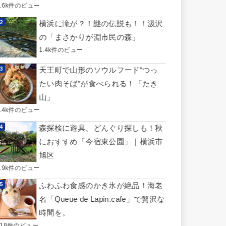
3.6k件のビュー
横浜に滝が？！謎の伝説も！！汲沢
の「まさかりが淵市民の森」
1.4k件のビュー
天王町で山形のソウルフード“つっ
たい肉そば”が食べられる！「たき
山」
1.4k件のビュー
森探検に遊具、どんぐり探しも！秋
におすすめ「今宿東公園」｜横浜市
旭区
0.9k件のビュー
ふわふわ食感のかき氷が絶品！海老
名「Queue de Lapin.cafe」で贅沢な
時間を。
818件のビュー