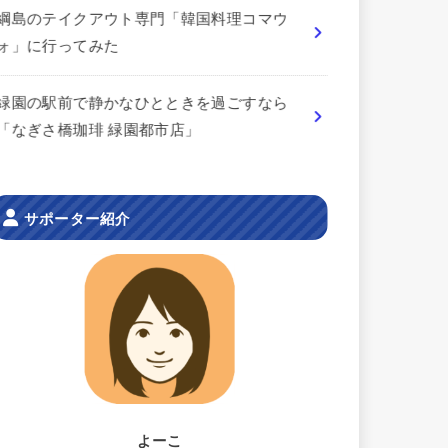
綱島のテイクアウト専門「韓国料理コマウ
ォ」に行ってみた
緑園の駅前で静かなひとときを過ごすなら
「なぎさ橋珈琲 緑園都市店」
サポーター紹介
よーこ