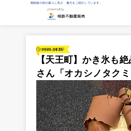
相鉄線の街の暮らし良さ、魅力をご紹介しています。
2025.08.15
ケーキ・洋菓子
【天王町】かき氷も絶
さん「オカシノタクミ