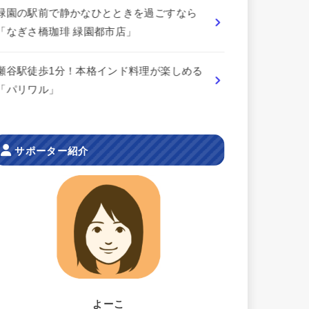
緑園の駅前で静かなひとときを過ごすなら
「なぎさ橋珈琲 緑園都市店」
瀬谷駅徒歩1分！本格インド料理が楽しめる
「パリワル」
サポーター紹介
よーこ