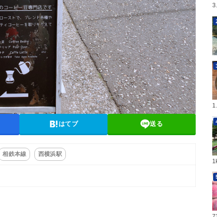
3
1
はてブ
送る
相鉄本線
西横浜駅