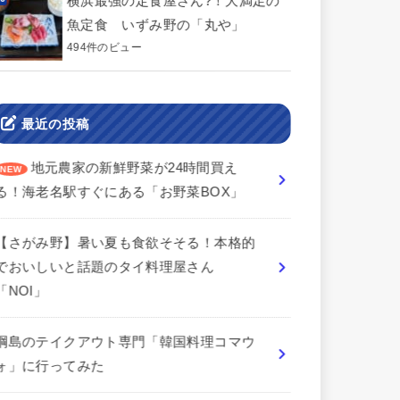
横浜最強の定食屋さん?！大満足の
魚定食 いずみ野の「丸や」
494件のビュー
最近の投稿
地元農家の新鮮野菜が24時間買え
る！海老名駅すぐにある「お野菜BOX」
【さがみ野】暑い夏も食欲そそる！本格的
でおいしいと話題のタイ料理屋さん
「NOI」
綱島のテイクアウト専門「韓国料理コマウ
ォ」に行ってみた