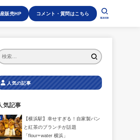
産販売HP
コメント・質問はこちら
SEARCH
検
索:
人気の記事
人気記事
【横浜駅】幸せすぎる！自家製パン
と紅茶のブランチが話題
「flour+water 横浜」