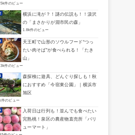
.5k件のビュー
横浜に滝が？！謎の伝説も！！汲沢
の「まさかりが淵市民の森」
1.8k件のビュー
天王町で山形のソウルフード“つっ
たい肉そば”が食べられる！「たき
山」
.3k件のビュー
森探検に遊具、どんぐり探しも！秋
におすすめ「今宿東公園」｜横浜市
旭区
1k件のビュー
入荷日は行列も！並んでも食べたい
完熟桃！泉区の農産物直売所「バリ
ューマート」
735件のビュー