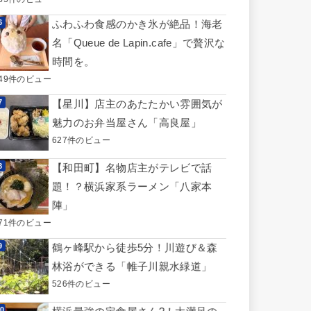
ふわふわ食感のかき氷が絶品！海老
名「Queue de Lapin.cafe」で贅沢な
時間を。
649件のビュー
【星川】店主のあたたかい雰囲気が
魅力のお弁当屋さん「高良屋」
627件のビュー
【和田町】名物店主がテレビで話
題！？横浜家系ラーメン「八家本
陣」
571件のビュー
鶴ヶ峰駅から徒歩5分！川遊び＆森
林浴ができる「帷子川親水緑道」
526件のビュー