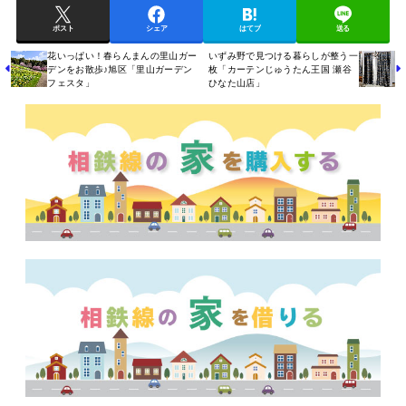
ポスト
シェア
はてブ
送る
花いっぱい！春らんまんの里山ガー
いずみ野で見つける暮らしが整う一
デンをお散歩♪旭区「里山ガーデン
枚「カーテンじゅうたん王国 瀬谷
フェスタ」
ひなた山店」