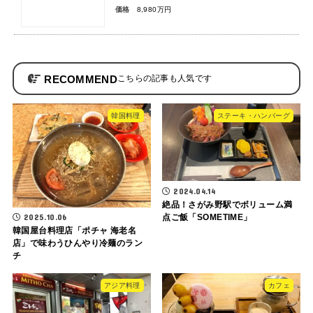
価格
8,980万円
RECOMMEND
韓国料理
ステーキ・ハンバーグ
2024.04.14
絶品！さがみ野駅でボリューム満
2025.10.06
点ご飯「SOMETIME」
韓国屋台料理店「ポチャ 海老名
店」で味わうひんやり冷麺のラン
チ
アジア料理
カフェ