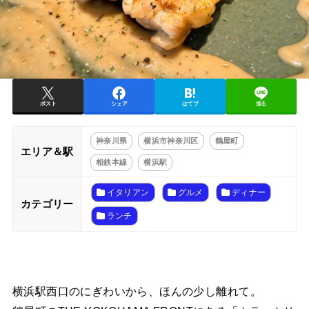
ポスト
シェア
はてブ
送る
神奈川県
横浜市神奈川区
鶴屋町
エリア＆駅
相鉄本線
横浜駅
イタリアン
グルメ
ディナー
カテゴリー
ランチ
横浜駅西口のにぎわいから、ほんの少し離れて。