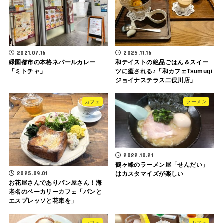
2021.07.16
2025.11.16
緑園都市の本格ネパールカレー
和テイストの絶品ごはん＆スイー
「ミトチャ」
ツに癒される♪「和カフェTsumugi
ジョイナステラス二俣川店」
カフェ
ラーメン
2022.10.21
鶴ヶ峰のラーメン屋「せんだい」
2025.09.01
はカスタマイズが楽しい
お花屋さんでありパン屋さん！海
老名のベーカリーカフェ「パンと
エスプレッソと花束を」
カフェ
カフェ