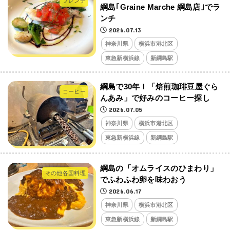
フレンチ
綱島｢Graine Marche 綱島店｣でラ
ンチ
2026.07.13
神奈川県
横浜市港北区
東急新横浜線
新綱島駅
綱島で30年！「焙煎珈琲豆屋ぐら
コーヒー
んあみ」で好みのコーヒー探し
2026.07.05
神奈川県
横浜市港北区
東急新横浜線
新綱島駅
綱島の「オムライスのひまわり」
その他各国料理
でふわふわ卵を味わおう
2026.06.17
神奈川県
横浜市港北区
東急新横浜線
新綱島駅