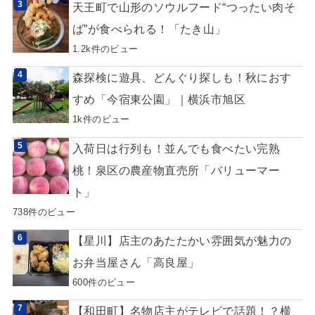
天王町で山形のソウルフード“つったい肉そ
ば”が食べられる！「たき山」
1.2k件のビュー
森探検に遊具、どんぐり探しも！秋におす
すめ「今宿東公園」｜横浜市旭区
1k件のビュー
入荷日は行列も！並んでも食べたい完熟
桃！泉区の農産物直売所「バリューマー
ト」
738件のビュー
【星川】店主のあたたかい雰囲気が魅力の
お弁当屋さん「高良屋」
600件のビュー
【和田町】名物店主がテレビで話題！？横