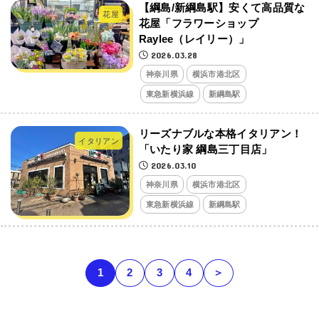
【綱島/新綱島駅】安くて高品質な
花屋
花屋「フラワーショップ
Raylee（レイリー）」
2026.03.28
神奈川県
横浜市港北区
東急新横浜線
新綱島駅
リーズナブルな本格イタリアン！
イタリアン
「いたり家 綱島三丁目店」
2026.03.10
神奈川県
横浜市港北区
東急新横浜線
新綱島駅
1
2
3
4
＞