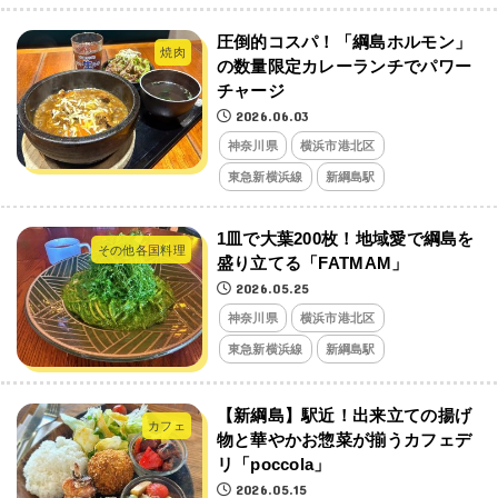
圧倒的コスパ！「綱島ホルモン」
焼肉
の数量限定カレーランチでパワー
チャージ
2026.06.03
神奈川県
横浜市港北区
東急新横浜線
新綱島駅
1皿で大葉200枚！地域愛で綱島を
その他各国料理
盛り立てる「FATMAM」
2026.05.25
神奈川県
横浜市港北区
東急新横浜線
新綱島駅
【新綱島】駅近！出来立ての揚げ
カフェ
物と華やかお惣菜が揃うカフェデ
リ「poccola」
2026.05.15