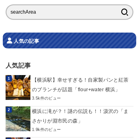
検
索:
人気の記事
人気記事
【横浜駅】幸せすぎる！自家製パンと紅茶
のブランチが話題「flour+water 横浜」
3.5k件のビュー
横浜に滝が？！謎の伝説も！！汲沢の「ま
さかりが淵市民の森」
1.9k件のビュー