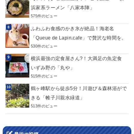
浜家系ラーメン「八家本陣」
575件のビュー
ふわふわ食感のかき氷が絶品！海老名
「Queue de Lapin.cafe」で贅沢な時間を。
530件のビュー
横浜最強の定食屋さん?！大満足の魚定食
いずみ野の「丸や」
515件のビュー
鶴ヶ峰駅から徒歩5分！川遊び＆森林浴がで
きる「帷子川親水緑道」
513件のビュー