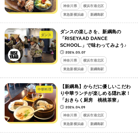
神奈川県
横浜市港北区
東急新横浜線
新綱島駅
ダンスの楽しさを、新綱島の
ダンス
「RISEYAAD DANCE
SCHOOL.」で味わってみよう♪
2026.05.07
神奈川県
横浜市港北区
東急新横浜線
新綱島駅
【新綱島】からだに優しいこだわ
中華料理
り中華ランチが楽しめる隠れ家！
「おきらく厨房 桃桃茶寮」
2026.04.09
神奈川県
横浜市港北区
東急新横浜線
新綱島駅