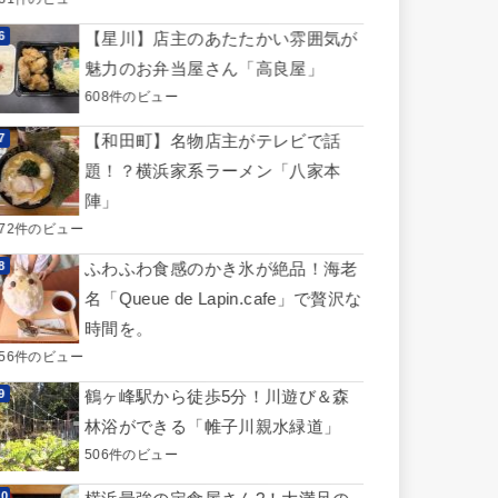
【星川】店主のあたたかい雰囲気が
魅力のお弁当屋さん「高良屋」
608件のビュー
【和田町】名物店主がテレビで話
題！？横浜家系ラーメン「八家本
陣」
572件のビュー
ふわふわ食感のかき氷が絶品！海老
名「Queue de Lapin.cafe」で贅沢な
時間を。
556件のビュー
鶴ヶ峰駅から徒歩5分！川遊び＆森
林浴ができる「帷子川親水緑道」
506件のビュー