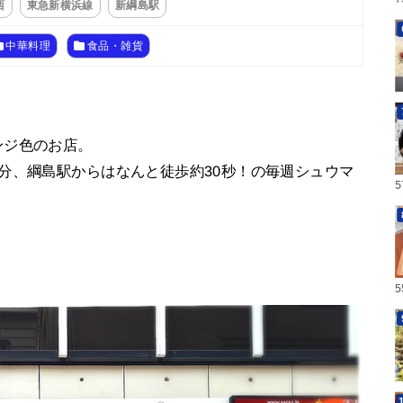
西
東急新横浜線
新綱島駅
中華料理
食品・雑貨
ンジ色のお店。
分、綱島駅からはなんと徒歩約30秒！の毎週シュウマ