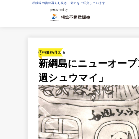
相鉄線の街の暮らし良さ、魅力をご紹介しています。
2024.10.16
中華料理
新綱島にニューオープ
週シュウマイ」