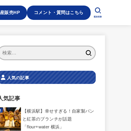
産販売HP
コメント・質問はこちら
SEARCH
検
索:
人気の記事
人気記事
【横浜駅】幸せすぎる！自家製パン
と紅茶のブランチが話題
「flour+water 横浜」