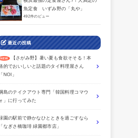
横浜最強の定食屋さん?！大満足の
魚定食 いずみ野の「丸や」
492件のビュー
最近の投稿
【さがみ野】暑い夏も食欲そそる！本
格的でおいしいと話題のタイ料理屋さん
「NOI」
綱島のテイクアウト専門「韓国料理コマウ
ォ」に行ってみた
緑園の駅前で静かなひとときを過ごすなら
「なぎさ橋珈琲 緑園都市店」