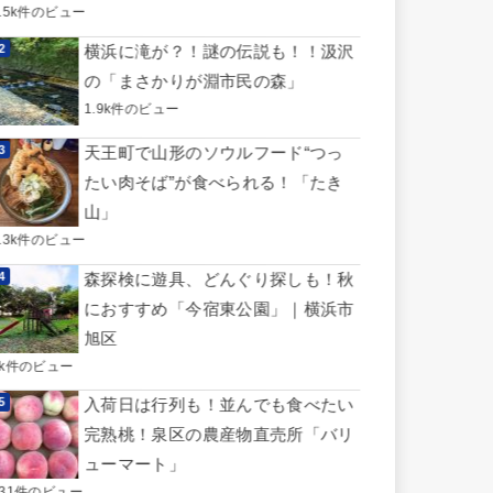
3.5k件のビュー
横浜に滝が？！謎の伝説も！！汲沢
の「まさかりが淵市民の森」
1.9k件のビュー
天王町で山形のソウルフード“つっ
たい肉そば”が食べられる！「たき
山」
1.3k件のビュー
森探検に遊具、どんぐり探しも！秋
におすすめ「今宿東公園」｜横浜市
旭区
1k件のビュー
入荷日は行列も！並んでも食べたい
完熟桃！泉区の農産物直売所「バリ
ューマート」
731件のビュー