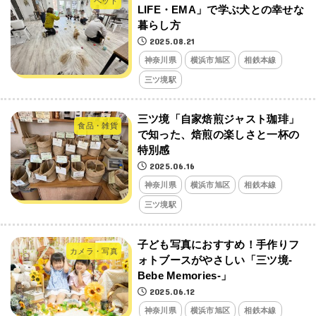
ペット
LIFE・EMA」で学ぶ犬との幸せな
暮らし方
2025.08.21
神奈川県
横浜市旭区
相鉄本線
三ツ境駅
三ツ境「自家焙煎ジャスト珈琲」
食品・雑貨
で知った、焙煎の楽しさと一杯の
特別感
2025.06.16
神奈川県
横浜市旭区
相鉄本線
三ツ境駅
子ども写真におすすめ！手作りフ
カメラ・写真
ォトブースがやさしい「三ツ境-
Bebe Memories-」
2025.06.12
神奈川県
横浜市旭区
相鉄本線