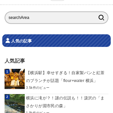
検
索:
人気の記事
人気記事
【横浜駅】幸せすぎる！自家製パンと紅茶
のブランチが話題「flour+water 横浜」
3.5k件のビュー
横浜に滝が？！謎の伝説も！！汲沢の「ま
さかりが淵市民の森」
1.9k件のビュー