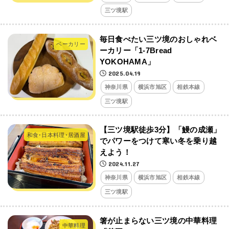
三ツ境駅
毎日食べたい三ツ境のおしゃれベ
ベーカリー
ーカリー「1-7Bread
YOKOHAMA」
2025.04.19
神奈川県
横浜市旭区
相鉄本線
三ツ境駅
【三ツ境駅徒歩3分】「鰻の成瀬」
和食･日本料理･居酒屋
でパワーをつけて寒い冬を乗り越
えよう！
2024.11.27
神奈川県
横浜市旭区
相鉄本線
三ツ境駅
箸が止まらない三ツ境の中華料理
中華料理