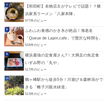
【和田町】名物店主がテレビで話題！？横
浜家系ラーメン「八家本陣」
577件のビュー
ふわふわ食感のかき氷が絶品！海老名
「Queue de Lapin.cafe」で贅沢な時間を。
534件のビュー
横浜最強の定食屋さん?！大満足の魚定食
いずみ野の「丸や」
517件のビュー
鶴ヶ峰駅から徒歩5分！川遊び＆森林浴がで
きる「帷子川親水緑道」
513件のビュー