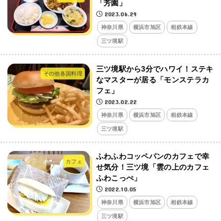
「芳園」
2023.06.29
神奈川県
横浜市旭区
相鉄本線
三ツ境駅
三ツ境駅から3分でハワイ！ステキ
その他各国料理
なマスターが居る「モンステラカ
フェ」
2023.02.22
神奈川県
横浜市旭区
相鉄本線
三ツ境駅
ふわふわコッペパンのカフェで幸
カフェ
せ気分！三ツ境「雲の上のカフェ
ふわこっぺ」
2022.10.05
神奈川県
横浜市旭区
相鉄本線
三ツ境駅