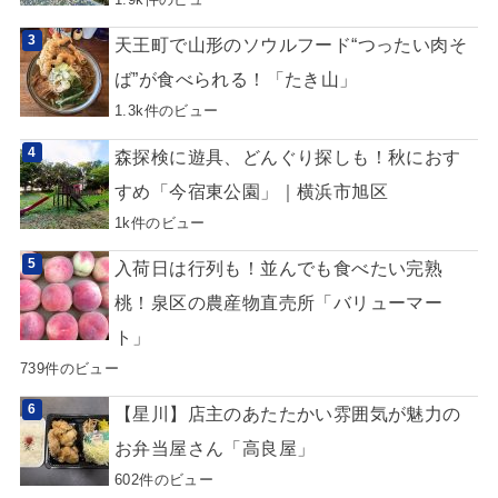
天王町で山形のソウルフード“つったい肉そ
ば”が食べられる！「たき山」
1.3k件のビュー
森探検に遊具、どんぐり探しも！秋におす
すめ「今宿東公園」｜横浜市旭区
1k件のビュー
入荷日は行列も！並んでも食べたい完熟
桃！泉区の農産物直売所「バリューマー
ト」
739件のビュー
【星川】店主のあたたかい雰囲気が魅力の
お弁当屋さん「高良屋」
602件のビュー