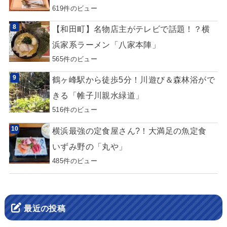
619件のビュー
【和田町】名物店主がテレビで話題！？横
浜家系ラーメン「八家本陣」
565件のビュー
鶴ヶ峰駅から徒歩5分！川遊び＆森林浴がで
きる「帷子川親水緑道」
516件のビュー
横浜最強の定食屋さん?！大満足の魚定食
いずみ野の「丸や」
485件のビュー
最近の投稿