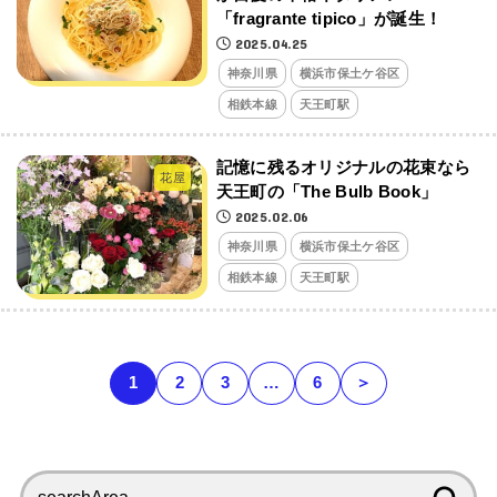
「fragrante tipico」が誕生！
2025.04.25
神奈川県
横浜市保土ケ谷区
相鉄本線
天王町駅
記憶に残るオリジナルの花束なら
花屋
天王町の「The Bulb Book」
2025.02.06
神奈川県
横浜市保土ケ谷区
相鉄本線
天王町駅
1
2
3
…
6
＞
検