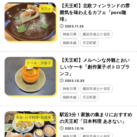
【天王町】北欧フィンランドの雰
カフェ
囲気を味わえるカフェ「poro珈
琲」
2025.11.26
神奈川県
横浜市保土ケ谷区
相鉄本線
天王町駅
【天王町】メルヘンな外観とおい
ケーキ・洋菓子
しいケーキ「創作菓子ポトロブラ
ンコ」
2025.10.22
神奈川県
横浜市保土ケ谷区
相鉄本線
天王町駅
駅近3分！家族の集まりにおすすめ
和食･日本料理･居酒屋
の天王町「日本料理 あきない」
2025.10.16
神奈川県
横浜市保土ケ谷区