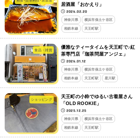
和食･日本料理･居酒屋
居酒屋「おかえり」
2026.02.20
神奈川県
横浜市保土ケ谷区
相鉄本線
天王町駅
優雅なティータイムを天王町で♪紅
食品・雑貨
茶専門店「珈茶問屋アンジェ」
2026.01.12
神奈川県
横浜市保土ケ谷区
相鉄本線
天王町駅
星川駅
天王町の小粋でゆるい古着屋さん
ショッピング
「OLD ROOKIE」
2025.12.25
神奈川県
横浜市保土ケ谷区
相鉄本線
天王町駅