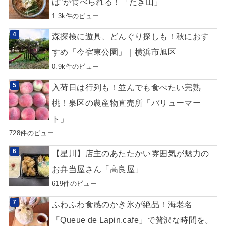
ば”が食べられる！「たき山」
1.3k件のビュー
森探検に遊具、どんぐり探しも！秋におす
すめ「今宿東公園」｜横浜市旭区
0.9k件のビュー
入荷日は行列も！並んでも食べたい完熟
桃！泉区の農産物直売所「バリューマー
ト」
728件のビュー
【星川】店主のあたたかい雰囲気が魅力の
お弁当屋さん「高良屋」
619件のビュー
ふわふわ食感のかき氷が絶品！海老名
「Queue de Lapin.cafe」で贅沢な時間を。