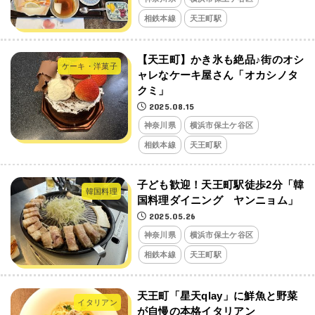
相鉄本線
天王町駅
【天王町】かき氷も絶品♪街のオシ
ケーキ・洋菓子
ャレなケーキ屋さん「オカシノタ
クミ」
2025.08.15
神奈川県
横浜市保土ケ谷区
相鉄本線
天王町駅
子ども歓迎！天王町駅徒歩2分「韓
韓国料理
国料理ダイニング ヤンニョム」
2025.05.26
神奈川県
横浜市保土ケ谷区
相鉄本線
天王町駅
天王町「星天qlay」に鮮魚と野菜
イタリアン
が自慢の本格イタリアン