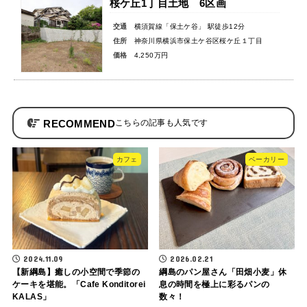
桜ケ丘1丁目土地 6区画
交通
横須賀線「保土ケ谷」 駅徒歩12分
住所
神奈川県横浜市保土ケ谷区桜ケ丘１丁目
価格
4,250万円
RECOMMEND
カフェ
ベーカリー
2024.11.09
2026.02.21
【新綱島】癒しの小空間で季節の
綱島のパン屋さん「田畑小麦」休
ケーキを堪能。「Cafe Konditorei
息の時間を極上に彩るパンの
KALAS」
数々！