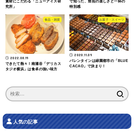
素材にこだわる「ニューアイス研
で知った、焙煎の楽しさと一杯の
究所」
特別感
食品・雑貨
お菓子・スイーツ
2020.11.09
2022.08.19
バレンタインは緑園都市の「BLUE
できたて熱々！南瀬谷「デリカス
CACAO」で決まり！
タジオ横浜」は食卓の強い味方
検
索:
人気の記事