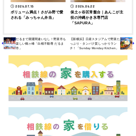
2026.07.15
2026.06.22
ボリューム満点！さがみ野で愛
保土ヶ谷区常盤台｜あんこが主
される「みっちゃん弁当」
役の沖縄かき氷専門店
「SAPURA」
だるまで開運間違いなし！野菜市も
【新横浜】日産スタジアムで野菜た
楽しい鶴ヶ峰「白根不動尊 だるま
っぷり・タンパク質しっかりラン
市」
チ！「Sunday Monday Kitchen」