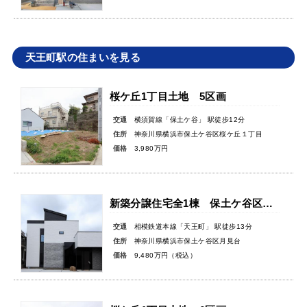
天王町駅の住まいを見る
桜ケ丘1丁目土地 5区画
交通
横須賀線「保土ケ谷」 駅徒歩12分
住所
神奈川県横浜市保土ケ谷区桜ケ丘１丁目
価格
3,980万円
新築分譲住宅全1棟 保土ケ谷区月見台
交通
相模鉄道本線「天王町」 駅徒歩13分
住所
神奈川県横浜市保土ケ谷区月見台
価格
9,480万円（税込）