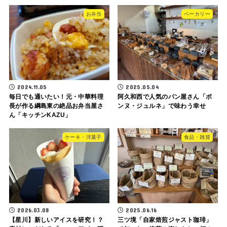
お弁当
ベーカリー
2024.11.05
2025.05.04
毎日でも通いたい！元・中華料理
阿久和西で人気のパン屋さん「ボ
長が作る綱島東の絶品お弁当屋さ
ンヌ・ジュルネ」で味わう幸せ
ん「キッチンKAZU」
ケーキ・洋菓子
食品・雑貨
2026.03.08
2025.06.16
【星川】新しいアイスを研究！？
三ツ境「自家焙煎ジャスト珈琲」