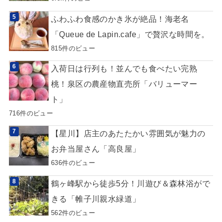
ふわふわ食感のかき氷が絶品！海老名
「Queue de Lapin.cafe」で贅沢な時間を。
815件のビュー
入荷日は行列も！並んでも食べたい完熟
桃！泉区の農産物直売所「バリューマー
ト」
716件のビュー
【星川】店主のあたたかい雰囲気が魅力の
お弁当屋さん「高良屋」
636件のビュー
鶴ヶ峰駅から徒歩5分！川遊び＆森林浴がで
きる「帷子川親水緑道」
562件のビュー