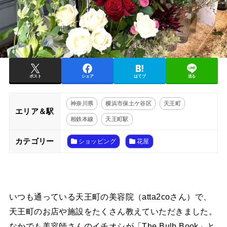
ポスト
シェア
はてブ
送る
神奈川県
横浜市保土ケ谷区
天王町
エリア＆駅
相鉄本線
天王町駅
カテゴリー
ショッピング
花屋
いつも通っている天王町の美容院（atta2coさん）で、
天王町のお店や施設をたくさん教えていただきました。
なかでも美容師さんのイチオシが「The Bulb Book」と