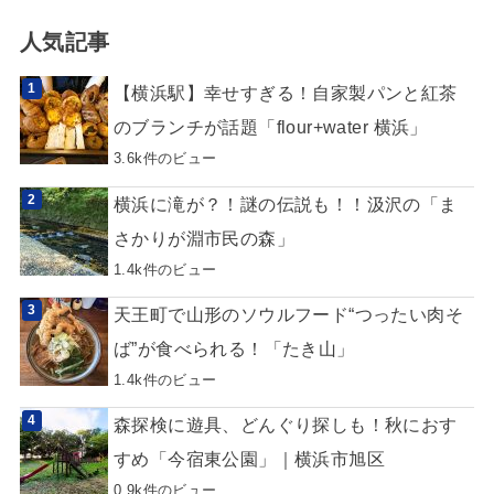
人気記事
【横浜駅】幸せすぎる！自家製パンと紅茶
のブランチが話題「flour+water 横浜」
3.6k件のビュー
横浜に滝が？！謎の伝説も！！汲沢の「ま
さかりが淵市民の森」
1.4k件のビュー
天王町で山形のソウルフード“つったい肉そ
ば”が食べられる！「たき山」
1.4k件のビュー
森探検に遊具、どんぐり探しも！秋におす
すめ「今宿東公園」｜横浜市旭区
0.9k件のビュー