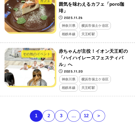
カフェ
囲気を味わえるカフェ「poro珈
琲」
2025.11.26
神奈川県
横浜市保土ケ谷区
相鉄本線
天王町駅
赤ちゃんが主役！イオン天王町の
その他のイベント
「ハイハイレースフェスティバ
ル」へ
2025.11.20
神奈川県
横浜市保土ケ谷区
相鉄本線
天王町駅
1
2
3
…
12
＞