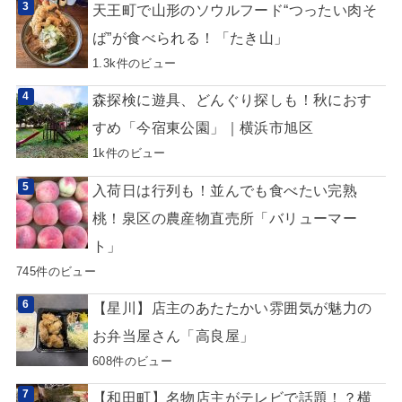
天王町で山形のソウルフード“つったい肉そ
ば”が食べられる！「たき山」
1.3k件のビュー
森探検に遊具、どんぐり探しも！秋におす
すめ「今宿東公園」｜横浜市旭区
1k件のビュー
入荷日は行列も！並んでも食べたい完熟
桃！泉区の農産物直売所「バリューマー
ト」
745件のビュー
【星川】店主のあたたかい雰囲気が魅力の
お弁当屋さん「高良屋」
608件のビュー
【和田町】名物店主がテレビで話題！？横