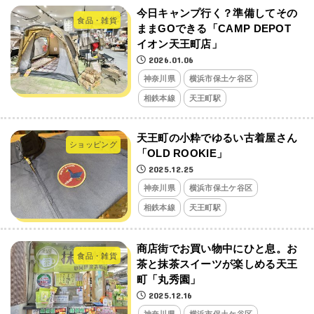
今日キャンプ行く？準備してその
食品・雑貨
ままGOできる「CAMP DEPOT
イオン天王町店」
2026.01.06
神奈川県
横浜市保土ケ谷区
相鉄本線
天王町駅
天王町の小粋でゆるい古着屋さん
ショッピング
「OLD ROOKIE」
2025.12.25
神奈川県
横浜市保土ケ谷区
相鉄本線
天王町駅
商店街でお買い物中にひと息。お
食品・雑貨
茶と抹茶スイーツが楽しめる天王
町「丸秀園」
2025.12.16