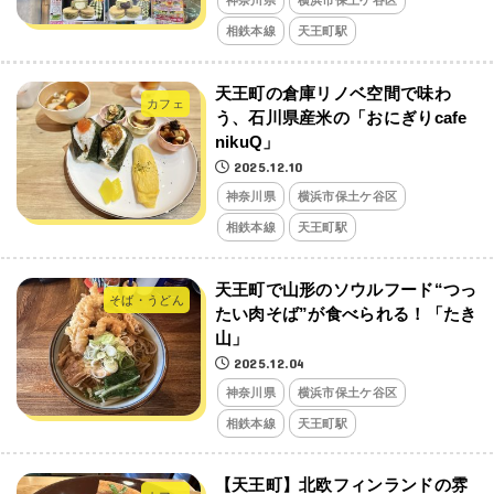
神奈川県
横浜市保土ケ谷区
相鉄本線
天王町駅
天王町の倉庫リノベ空間で味わ
カフェ
う、石川県産米の「おにぎりcafe
nikuQ」
2025.12.10
神奈川県
横浜市保土ケ谷区
相鉄本線
天王町駅
天王町で山形のソウルフード“つっ
そば・うどん
たい肉そば”が食べられる！「たき
山」
2025.12.04
神奈川県
横浜市保土ケ谷区
相鉄本線
天王町駅
【天王町】北欧フィンランドの雰