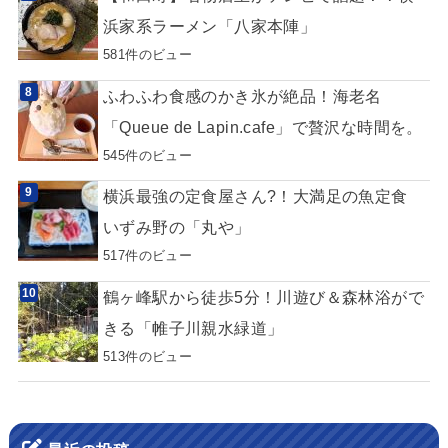
浜家系ラーメン「八家本陣」
581件のビュー
ふわふわ食感のかき氷が絶品！海老名
「Queue de Lapin.cafe」で贅沢な時間を。
545件のビュー
横浜最強の定食屋さん?！大満足の魚定食
いずみ野の「丸や」
517件のビュー
鶴ヶ峰駅から徒歩5分！川遊び＆森林浴がで
きる「帷子川親水緑道」
513件のビュー