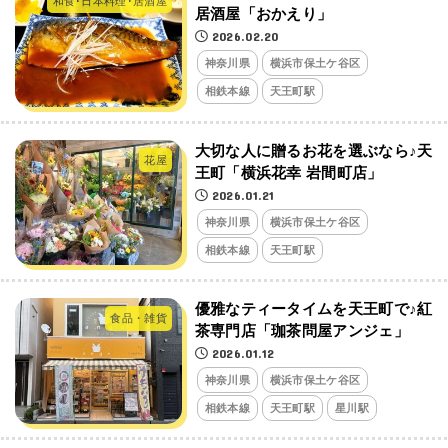
和食･日本料理･居酒屋
居酒屋「おかえり」
2026.02.20
神奈川県
横浜市保土ケ谷区
相鉄本線
天王町駅
大切な人に贈るお花を選ぶなら♪天
花屋
王町「横浜花幸 岩間町店」
2026.01.21
神奈川県
横浜市保土ケ谷区
相鉄本線
天王町駅
優雅なティータイムを天王町で♪紅
食品・雑貨
茶専門店「珈茶問屋アンジェ」
2026.01.12
神奈川県
横浜市保土ケ谷区
相鉄本線
天王町駅
星川駅