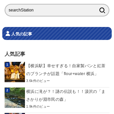
検
索:
人気の記事
人気記事
【横浜駅】幸せすぎる！自家製パンと紅茶
のブランチが話題「flour+water 横浜」
3.6k件のビュー
横浜に滝が？！謎の伝説も！！汲沢の「ま
さかりが淵市民の森」
1.9k件のビュー