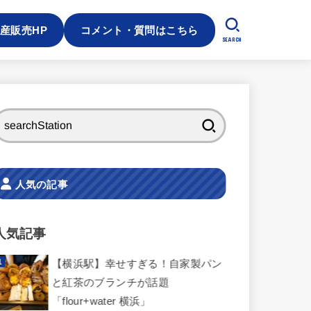
産販売HP
コメント・質問はこちら
SEARCH
検
索:
人気の記事
人気記事
【横浜駅】幸せすぎる！自家製パン
と紅茶のブランチが話題
「flour+water 横浜」