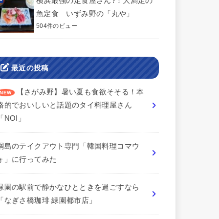
横浜最強の定食屋さん?！大満足の
魚定食 いずみ野の「丸や」
504件のビュー
最近の投稿
【さがみ野】暑い夏も食欲そそる！本
格的でおいしいと話題のタイ料理屋さん
「NOI」
綱島のテイクアウト専門「韓国料理コマウ
ォ」に行ってみた
緑園の駅前で静かなひとときを過ごすなら
「なぎさ橋珈琲 緑園都市店」