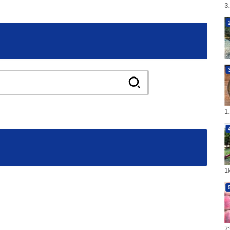
3
検
索:
1
7