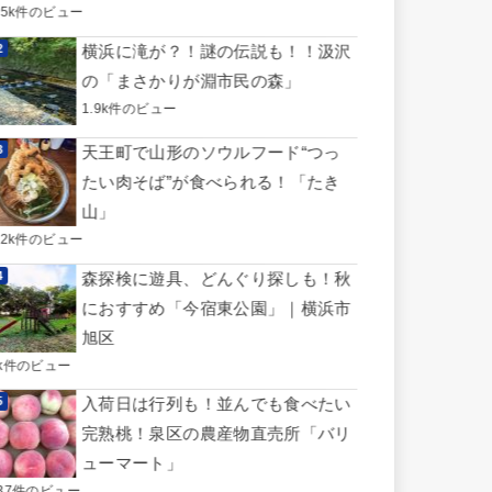
.5k件のビュー
横浜に滝が？！謎の伝説も！！汲沢
の「まさかりが淵市民の森」
1.9k件のビュー
天王町で山形のソウルフード“つっ
たい肉そば”が食べられる！「たき
山」
.2k件のビュー
森探検に遊具、どんぐり探しも！秋
におすすめ「今宿東公園」｜横浜市
旭区
1k件のビュー
入荷日は行列も！並んでも食べたい
完熟桃！泉区の農産物直売所「バリ
ューマート」
37件のビュー