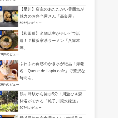
【星川】店主のあたたかい雰囲気が
魅力のお弁当屋さん「高良屋」
596件のビュー
【和田町】名物店主がテレビで話
題！？横浜家系ラーメン「八家本
陣」
70件のビュー
ふわふわ食感のかき氷が絶品！海老
名「Queue de Lapin.cafe」で贅沢な
時間を。
26件のビュー
鶴ヶ峰駅から徒歩5分！川遊び＆森
林浴ができる「帷子川親水緑道」
507件のビュー