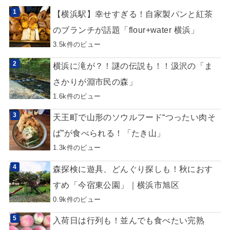
【横浜駅】幸せすぎる！自家製パンと紅茶
のブランチが話題「flour+water 横浜」
3.5k件のビュー
横浜に滝が？！謎の伝説も！！汲沢の「ま
さかりが淵市民の森」
1.6k件のビュー
天王町で山形のソウルフード“つったい肉そ
ば”が食べられる！「たき山」
1.3k件のビュー
森探検に遊具、どんぐり探しも！秋におす
すめ「今宿東公園」｜横浜市旭区
0.9k件のビュー
入荷日は行列も！並んでも食べたい完熟