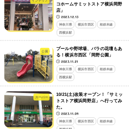
インテリア
コホームサミットストア横浜岡野
店」
2023.12.13
神奈川県
横浜市西区
相鉄本線
西横浜駅
プールや野球場、バラの花壇もあ
公園
る！横浜市西区「岡野公園」
2023.11.21
神奈川県
横浜市西区
相鉄本線
西横浜駅
10/21(土)改装オープン！「サミッ
スーパー
トストア横浜岡野店」へ行ってみ
た。
2023.11.09
神奈川県
横浜市西区
相鉄本線