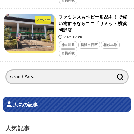
西横浜駅
ファミレスもベビー用品も！で買
スーパー
い物するならココ「サミット横浜
岡野店」
2021.12.24
神奈川県
横浜市西区
相鉄本線
西横浜駅
検
索:
人気の記事
人気記事