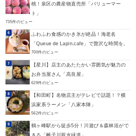
桃！泉区の農産物直売所「バリューマー
ト」
735件のビュー
ふわふわ食感のかき氷が絶品！海老名
「Queue de Lapin.cafe」で贅沢な時間を。
700件のビュー
【星川】店主のあたたかい雰囲気が魅力の
お弁当屋さん「高良屋」
629件のビュー
【和田町】名物店主がテレビで話題！？横
浜家系ラーメン「八家本陣」
562件のビュー
鶴ヶ峰駅から徒歩5分！川遊び＆森林浴がで
きる「帷子川親水緑道」