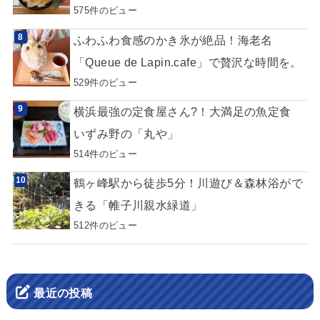
575件のビュー
ふわふわ食感のかき氷が絶品！海老名
「Queue de Lapin.cafe」で贅沢な時間を。
529件のビュー
横浜最強の定食屋さん?！大満足の魚定食
いずみ野の「丸や」
514件のビュー
鶴ヶ峰駅から徒歩5分！川遊び＆森林浴がで
きる「帷子川親水緑道」
512件のビュー
最近の投稿