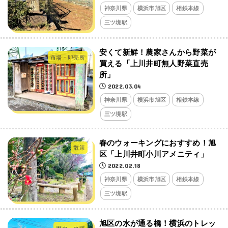
神奈川県
横浜市旭区
相鉄本線
三ツ境駅
安くて新鮮！農家さんから野菜が
市場・即売所
買える「上川井町無人野菜直売
所」
2022.03.04
神奈川県
横浜市旭区
相鉄本線
三ツ境駅
春のウォーキングにおすすめ！旭
散策
区「上川井町小川アメニティ」
2022.02.18
神奈川県
横浜市旭区
相鉄本線
三ツ境駅
旭区の水が通る橋！横浜のトレッ