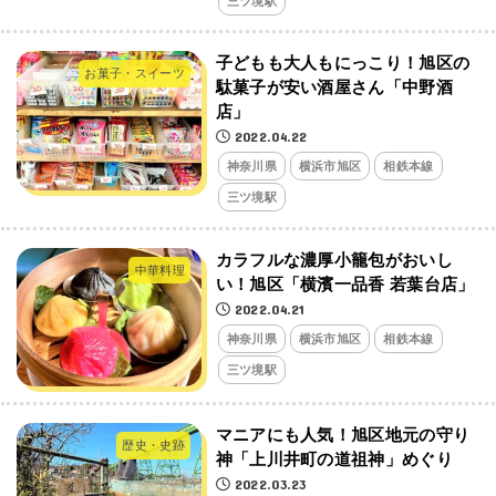
三ツ境駅
子どもも大人もにっこり！旭区の
お菓子・スイーツ
駄菓子が安い酒屋さん「中野酒
店」
2022.04.22
神奈川県
横浜市旭区
相鉄本線
三ツ境駅
カラフルな濃厚小籠包がおいし
中華料理
い！旭区「横濱一品香 若葉台店」
2022.04.21
神奈川県
横浜市旭区
相鉄本線
三ツ境駅
マニアにも人気！旭区地元の守り
歴史・史跡
神「上川井町の道祖神」めぐり
2022.03.23