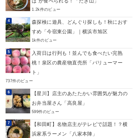
ば”が食べられる！「たき山」
1.2k件のビュー
森探検に遊具、どんぐり探しも！秋におす
すめ「今宿東公園」｜横浜市旭区
1k件のビュー
入荷日は行列も！並んでも食べたい完熟
桃！泉区の農産物直売所「バリューマー
ト」
737件のビュー
【星川】店主のあたたかい雰囲気が魅力の
お弁当屋さん「高良屋」
599件のビュー
【和田町】名物店主がテレビで話題！？横
浜家系ラーメン「八家本陣」