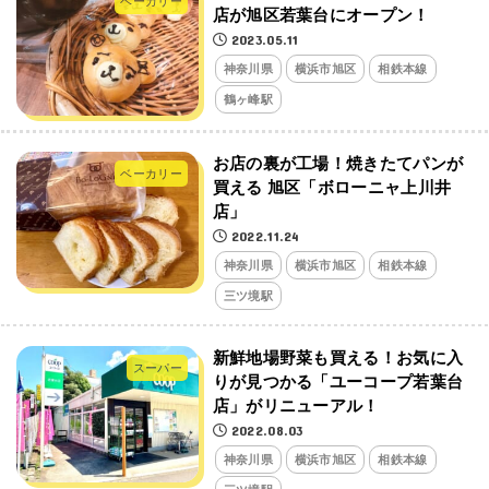
ベーカリー
店が旭区若葉台にオープン！
2023.05.11
神奈川県
横浜市旭区
相鉄本線
鶴ヶ峰駅
お店の裏が工場！焼きたてパンが
ベーカリー
買える 旭区「ボローニャ上川井
店」
2022.11.24
神奈川県
横浜市旭区
相鉄本線
三ツ境駅
新鮮地場野菜も買える！お気に入
スーパー
りが見つかる「ユーコープ若葉台
店」がリニューアル！
2022.08.03
神奈川県
横浜市旭区
相鉄本線