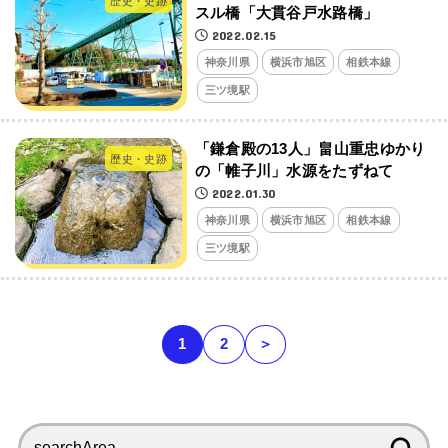
歴史・史跡
スル橋「大貫谷戸水路橋」
2022.02.15
神奈川県
横浜市旭区
相鉄本線
三ツ境駅
「鎌倉殿の13人」畠山重忠ゆかり
歴史・史跡
の「帷子川」水源をたずねて
2022.01.30
神奈川県
横浜市旭区
相鉄本線
三ツ境駅
1
2
＞
検