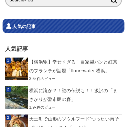
索:
人気の記事
人気記事
【横浜駅】幸せすぎる！自家製パンと紅茶
のブランチが話題「flour+water 横浜」
3.5k件のビュー
横浜に滝が？！謎の伝説も！！汲沢の「ま
さかりが淵市民の森」
1.9k件のビュー
天王町で山形のソウルフード“つったい肉そ