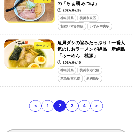
の「らぁ麺 みつは」
2024.04.26
神奈川県
横浜市泉区
相鉄いずみ野線
いずみ中央駅
魚貝ダシの旨みたっぷり！一番人
ラーメン
気のしおラーメンが絶品 新綱島
「らーめん 桃源」
2024.04.10
神奈川県
横浜市港北区
東急新横浜線
新綱島駅
＜
1
2
3
4
＞