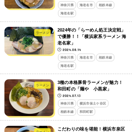
神奈川県
海老名市
相鉄本線
海老名駅
2024年の「らーめん処王決定戦」
ラーメン
で優勝！！「横浜家系ラーメン 海
老名家」
2024.08.14
神奈川県
海老名市
相鉄本線
海老名駅
3種の本格豚骨ラーメンが魅力！
ラーメン
和田町の「麺や 小黒家」
2024.07.13
神奈川県
横浜市保土ケ谷区
相鉄本線
和田町駅
こだわりの味を堪能！横浜市泉区
ラーメン