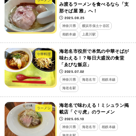
ラーメン
み渡るラーメンを食べるなら「支
那そば屋 雅」へ！
2025.08.25
神奈川県
横浜市保土ケ谷区
相鉄本線
上星川駅
海老名市役所で本気の中華そばが
中華料理
味わえる！？毎日大盛況の食堂
「ゑびな飯店」
2025.07.02
神奈川県
海老名市
相鉄本線
海老名駅
海老名で味わえる！ミシュラン掲
ラーメン
載店「ぐり虎」のラーメン
2025.05.10
神奈川県
海老名市
相鉄本線
海老名駅