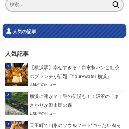
検
索:
人気の記事
人気記事
【横浜駅】幸せすぎる！自家製パンと紅茶
のブランチが話題「flour+water 横浜」
3.5k件のビュー
横浜に滝が？！謎の伝説も！！汲沢の「ま
さかりが淵市民の森」
1.8k件のビュー
天王町で山形のソウルフード“つったい肉そ