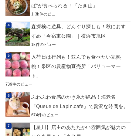
ば”が食べられる！「たき山」
1.3k件のビュー
森探検に遊具、どんぐり探しも！秋におす
すめ「今宿東公園」｜横浜市旭区
1k件のビュー
入荷日は行列も！並んでも食べたい完熟
桃！泉区の農産物直売所「バリューマー
ト」
739件のビュー
ふわふわ食感のかき氷が絶品！海老名
「Queue de Lapin.cafe」で贅沢な時間を。
674件のビュー
【星川】店主のあたたかい雰囲気が魅力の