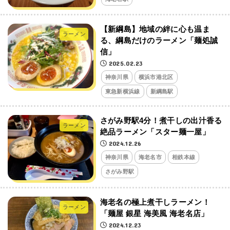
【新綱島】地域の絆に心も温ま
ラーメン
る、綱島だけのラーメン「麺処誠
信」
2025.02.23
神奈川県
横浜市港北区
東急新横浜線
新綱島駅
さがみ野駅4分！煮干しの出汁香る
ラーメン
絶品ラーメン「スター麺一屋」
2024.12.26
神奈川県
海老名市
相鉄本線
さがみ野駅
海老名の極上煮干しラーメン！
ラーメン
「麺屋 銀星 海美風 海老名店」
2024.12.23