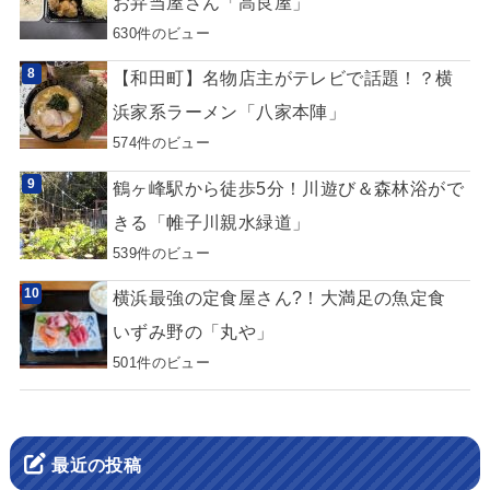
お弁当屋さん「高良屋」
630件のビュー
【和田町】名物店主がテレビで話題！？横
浜家系ラーメン「八家本陣」
574件のビュー
鶴ヶ峰駅から徒歩5分！川遊び＆森林浴がで
きる「帷子川親水緑道」
539件のビュー
横浜最強の定食屋さん?！大満足の魚定食
いずみ野の「丸や」
501件のビュー
最近の投稿