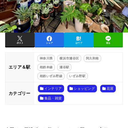
ポスト
シェア
はてブ
送る
神奈川県
横浜市瀬谷区
阿久和南
エリア＆駅
相鉄本線
瀬谷駅
相鉄いずみ野線
いずみ野駅
インテリア
ショッピング
花屋
カテゴリー
食品・雑貨