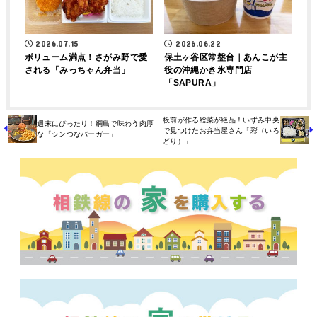
2026.07.15
2026.06.22
ボリューム満点！さがみ野で愛
保土ヶ谷区常盤台｜あんこが主
される「みっちゃん弁当」
役の沖縄かき氷専門店
「SAPURA」
板前が作る総菜が絶品！いずみ中央
週末にぴったり！綱島で味わう肉厚
で見つけたお弁当屋さん「彩（いろ
な「シンつなバーガー」
どり）」