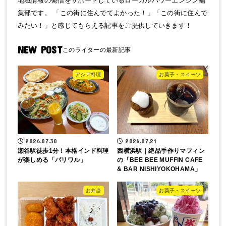
地域情報の発信をサポートしているローカルパワーエンジン編
集部です。 「この街に住んでてよかった！」「この街に住んで
みたい！」と感じてもらえる記事をご提供していきます！
NEW POST
アジア料理
お菓子・スイーツ
2026.07.30
2026.07.21
瀬谷駅徒歩1分！本格インド料理
西横浜駅｜絶品手作りマフィン
が楽しめる「パリワル」
の「BEE BEE MUFFIN CAFE
& BAR NISHIYOKOHAMA」
お弁当
お菓子・スイーツ