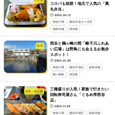
お弁当
コスパも抜群！地元で人気の「萬
丸弁当」
2026.06.13
神奈川県
横浜市保土ケ谷区
相鉄本線
西谷駅
西谷と鶴ヶ峰の間「帷子川ふれあ
散策
い広場」は野鳥にも会えるお散歩
スポット！
2026.01.05
神奈川県
横浜市旭区
相鉄本線
鶴ヶ峰駅
西谷駅
三種盛りが人気！家族で行きたい
寿司・魚介類
回転寿司屋さん「ぐるめ亭西谷
店」
2025.11.29
神奈川県
横浜市旭区
相鉄本線