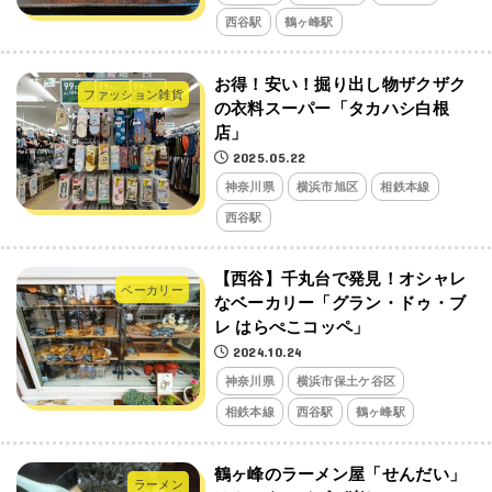
西谷駅
鶴ヶ峰駅
お得！安い！掘り出し物ザクザク
ファッション雑貨
の衣料スーパー「タカハシ白根
店」
2025.05.22
神奈川県
横浜市旭区
相鉄本線
西谷駅
【西谷】千丸台で発見！オシャレ
ベーカリー
なベーカリー「グラン・ドゥ・ブ
レ はらぺこコッペ」
2024.10.24
神奈川県
横浜市保土ケ谷区
相鉄本線
西谷駅
鶴ヶ峰駅
鶴ヶ峰のラーメン屋「せんだい」
ラーメン