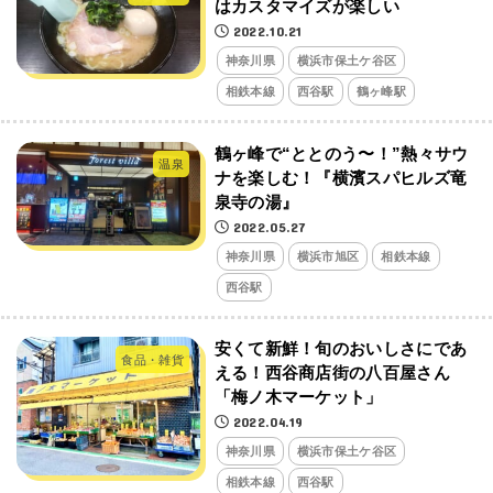
はカスタマイズが楽しい
2022.10.21
神奈川県
横浜市保土ケ谷区
相鉄本線
西谷駅
鶴ヶ峰駅
鶴ヶ峰で“ととのう〜！”熱々サウ
温泉
ナを楽しむ！『横濱スパヒルズ竜
泉寺の湯』
2022.05.27
神奈川県
横浜市旭区
相鉄本線
西谷駅
安くて新鮮！旬のおいしさにであ
食品・雑貨
える！西谷商店街の八百屋さん
「梅ノ木マーケット」
2022.04.19
神奈川県
横浜市保土ケ谷区
相鉄本線
西谷駅