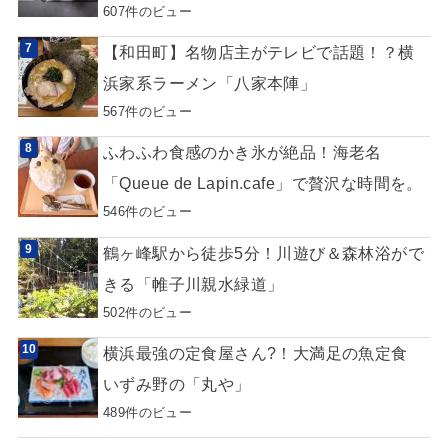
607件のビュー
【和田町】名物店主がテレビで話題！？横
浜家系ラーメン「八家本陣」
567件のビュー
ふわふわ食感のかき氷が絶品！海老名
「Queue de Lapin.cafe」で贅沢な時間を。
546件のビュー
鶴ヶ峰駅から徒歩5分！川遊び＆森林浴がで
きる「帷子川親水緑道」
502件のビュー
横浜最強の定食屋さん?！大満足の魚定食
いずみ野の「丸や」
489件のビュー