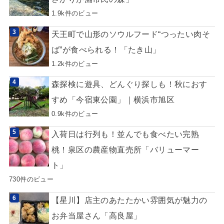
1.9k件のビュー
天王町で山形のソウルフード“つったい肉そ
ば”が食べられる！「たき山」
1.2k件のビュー
森探検に遊具、どんぐり探しも！秋におす
すめ「今宿東公園」｜横浜市旭区
0.9k件のビュー
入荷日は行列も！並んでも食べたい完熟
桃！泉区の農産物直売所「バリューマー
ト」
730件のビュー
【星川】店主のあたたかい雰囲気が魅力の
お弁当屋さん「高良屋」