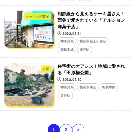
相鉄線から見えるケーキ屋さん！
ケーキ・洋菓子
西谷で愛されている「アルション
洋菓子店」
2022.03.31
神奈川県
横浜市保土ケ谷区
相鉄本線
西谷駅
住宅街のオアシス！地域に愛され
公園
る「田原橋公園」
2022.03.30
神奈川県
横浜市旭区
相鉄本線
西谷駅
1
2
＞