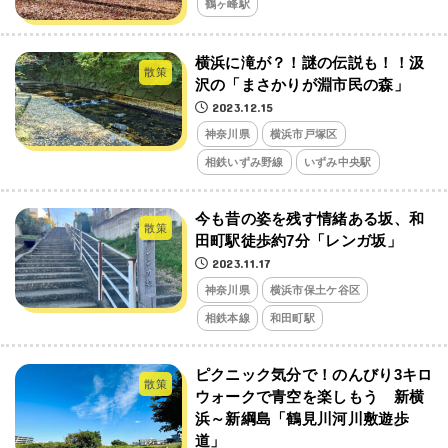
鶴ヶ峰駅
横浜に滝が？！謎の伝説も！！汲
散策
沢の「まさかりが淵市民の森」
2023.12.15
神奈川県
横浜市戸塚区
相鉄いずみ野線
いずみ中央駅
今も昔の姿を残す情緒ある坂、和
散策
田町駅徒歩約7分「レンガ坂」
2023.11.17
神奈川県
横浜市保土ケ谷区
相鉄本線
和田町駅
ピクニック気分で！のんびり3キロ
散策
ウォークで青空を楽しもう 新横
浜～新綱島「鶴見川河川敷遊歩
道」