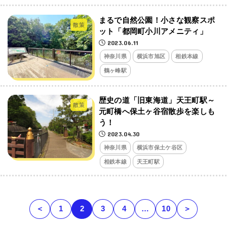
まるで自然公園！小さな観察スポ
散策
ット「都岡町小川アメニティ」
2023.06.11
神奈川県
横浜市旭区
相鉄本線
鶴ヶ峰駅
歴史の道「旧東海道」天王町駅～
散策
元町橋へ保土ヶ谷宿散歩を楽しも
う！
2023.04.30
神奈川県
横浜市保土ケ谷区
相鉄本線
天王町駅
＜
1
2
3
4
…
10
＞