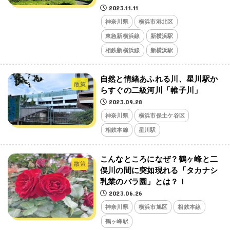
2023.11.11
神奈川県
横浜市港北区
東急新横浜線
新横浜駅
相鉄新横浜線
新横浜駅
自然と情緒あふれる川、星川駅か
散策
らすぐの二級河川「帷子川」
2023.09.28
神奈川県
横浜市保土ケ谷区
相鉄本線
星川駅
こんなところになぜ？鶴ヶ峰と二
散策
俣川の間に突如現れる「タカナシ
乳業のバラ園」とは？！
2023.06.26
神奈川県
横浜市旭区
相鉄本線
鶴ヶ峰駅