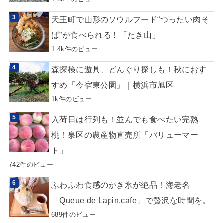
天王町で山形のソウルフード“つったい肉そ
ば”が食べられる！「たき山」
1.4k件のビュー
森探検に遊具、どんぐり探しも！秋におす
すめ「今宿東公園」｜横浜市旭区
1k件のビュー
入荷日は行列も！並んでも食べたい完熟
桃！泉区の農産物直売所「バリューマー
ト」
742件のビュー
ふわふわ食感のかき氷が絶品！海老名
「Queue de Lapin.cafe」で贅沢な時間を。
689件のビュー