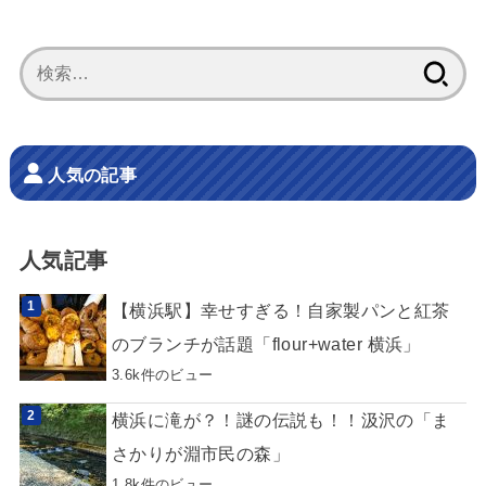
検
索:
人気の記事
人気記事
【横浜駅】幸せすぎる！自家製パンと紅茶
のブランチが話題「flour+water 横浜」
3.6k件のビュー
横浜に滝が？！謎の伝説も！！汲沢の「ま
さかりが淵市民の森」
1.8k件のビュー