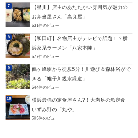
【星川】店主のあたたかい雰囲気が魅力の
お弁当屋さん「高良屋」
631件のビュー
【和田町】名物店主がテレビで話題！？横
浜家系ラーメン「八家本陣」
577件のビュー
鶴ヶ峰駅から徒歩5分！川遊び＆森林浴がで
きる「帷子川親水緑道」
544件のビュー
横浜最強の定食屋さん?！大満足の魚定食
いずみ野の「丸や」
505件のビュー