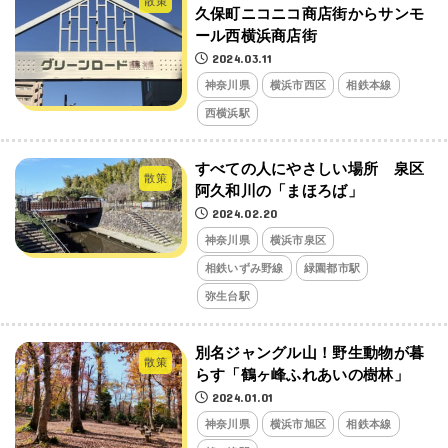
散策
久保町ニコニコ商店街からサンモ
ール西横浜商店街
2024.03.11
神奈川県
横浜市西区
相鉄本線
西横浜駅
すべての人にやさしい場所 泉区
散策
阿久和川の「まほろば」
2024.02.20
神奈川県
横浜市泉区
相鉄いずみ野線
緑園都市駅
弥生台駅
別名ジャングル山！野生動物が暮
散策
らす「鶴ヶ峰ふれあいの樹林」
2024.01.01
神奈川県
横浜市旭区
相鉄本線