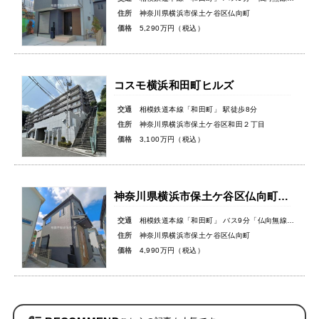
住所
神奈川県横浜市保土ケ谷区仏向町
価格
5,290万円（税込）
コスモ横浜和田町ヒルズ
交通
相模鉄道本線「和田町」 駅徒歩8分
住所
神奈川県横浜市保土ケ谷区和田２丁目
価格
3,100万円（税込）
神奈川県横浜市保土ケ谷区仏向町新築戸建
交通
相模鉄道本線「和田町」 バス9分「仏向無線塔」バス停徒歩3分
住所
神奈川県横浜市保土ケ谷区仏向町
価格
4,990万円（税込）