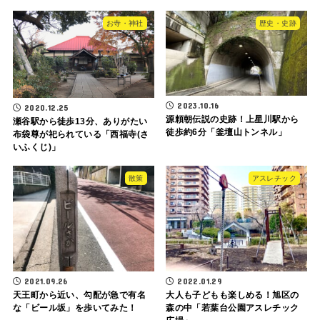
お寺・神社
歴史・史跡
2023.10.16
2020.12.25
源頼朝伝説の史跡！上星川駅から
瀬谷駅から徒歩13分、ありがたい
徒歩約6分「釜壇山トンネル」
布袋尊が祀られている「西福寺(さ
いふくじ)」
散策
アスレチック
2021.09.26
2022.01.29
天王町から近い、勾配が急で有名
大人も子どもも楽しめる！旭区の
な「ビール坂」を歩いてみた！
森の中「若葉台公園アスレチック