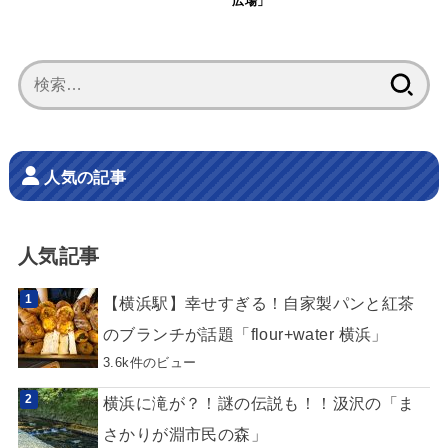
広場」
検
索:
人気の記事
人気記事
【横浜駅】幸せすぎる！自家製パンと紅茶
のブランチが話題「flour+water 横浜」
3.6k件のビュー
横浜に滝が？！謎の伝説も！！汲沢の「ま
さかりが淵市民の森」