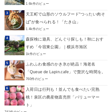
1.6k件のビュー
天王町で山形のソウルフード“つったい肉そ
ば”が食べられる！「たき山」
1.4k件のビュー
森探検に遊具、どんぐり探しも！秋におす
すめ「今宿東公園」｜横浜市旭区
1k件のビュー
ふわふわ食感のかき氷が絶品！海老名
「Queue de Lapin.cafe」で贅沢な時間を。
760件のビュー
入荷日は行列も！並んでも食べたい完熟
桃！泉区の農産物直売所「バリューマー
ト」
741件のビュー