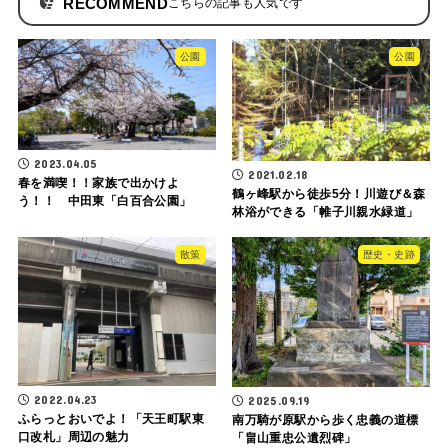
RECOMMEND
公園
公園
2023.04.05
2021.02.18
春を満喫！！家族で出かけよ
鶴ヶ峰駅から徒歩5分！川遊び＆森
う！！ 中田東「白百合公園」
林浴ができる「帷子川親水緑道」
散策
歴史・史跡
2022.04.23
2025.09.19
ふらっとおいでよ！「天王町駅東
南万騎が原駅から歩く忠義の道標
口改札」周辺の魅力
「畠山重忠公遺烈碑」