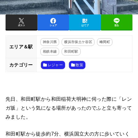
ポスト
シェア
はてブ
送る
神奈川県
横浜市保土ケ谷区
峰岡町
エリア＆駅
相鉄本線
和田町駅
カテゴリー
レジャー
散策
先日、和田町駅から和田稲荷大明神に伺った際に「レン
ガ坂」という気になる場所があったのでふと立ち寄って
みました。
和田町駅から徒歩約7分、横浜国立大の方に歩いていく