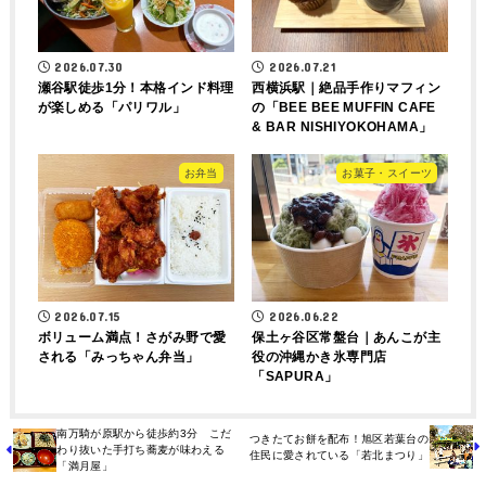
2026.07.30
2026.07.21
瀬谷駅徒歩1分！本格インド料理
西横浜駅｜絶品手作りマフィン
が楽しめる「パリワル」
の「BEE BEE MUFFIN CAFE
& BAR NISHIYOKOHAMA」
お弁当
お菓子・スイーツ
2026.07.15
2026.06.22
ボリューム満点！さがみ野で愛
保土ヶ谷区常盤台｜あんこが主
される「みっちゃん弁当」
役の沖縄かき氷専門店
「SAPURA」
南万騎が原駅から徒歩約3分 こだ
つきたてお餅を配布！旭区若葉台の
わり抜いた手打ち蕎麦が味わえる
住民に愛されている「若北まつり」
「満月屋」