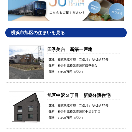
横浜市旭区の住まいを見る
四季美台 新築一戸建
交通
相模鉄道本線「二俣川」 駅徒歩15分
住所
神奈川県横浜市旭区四季美台
価格
4,595万円（税込）
旭区中沢３丁目 新築分譲住宅
交通
相模鉄道本線「二俣川」 駅徒歩15分
住所
神奈川県横浜市旭区中沢３丁目
価格
8,295万円（税込）