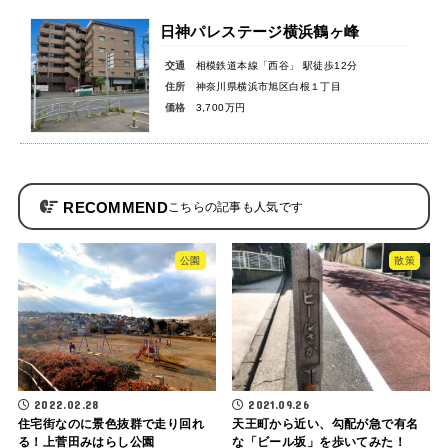
日神パレステージ横浜鶴ヶ峰
交通
相模鉄道本線「西谷」 駅徒歩12分
住所
神奈川県横浜市旭区白根１丁目
価格
3,700万円
RECOMMEND
公園
散策
2022.02.28
2021.09.26
住宅街なのに景色抜群で走り回れ
天王町から近い、勾配が急で有名
る！上菅田みはらし公園
な「ビール坂」を歩いてみた！