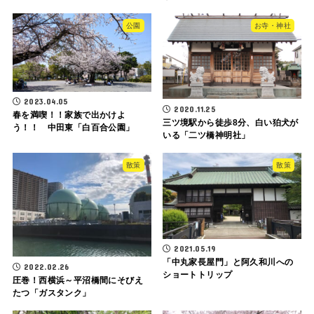
公園
お寺・神社
2023.04.05
2020.11.25
春を満喫！！家族で出かけよ
三ツ境駅から徒歩8分、白い狛犬が
う！！ 中田東「白百合公園」
いる「二ツ橋神明社」
散策
散策
2021.05.19
「中丸家長屋門」と阿久和川への
2022.02.26
ショートトリップ
圧巻！西横浜～平沼橋間にそびえ
たつ「ガスタンク」