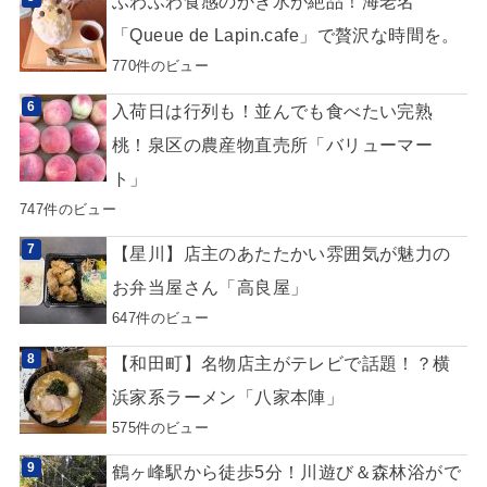
ふわふわ食感のかき氷が絶品！海老名
「Queue de Lapin.cafe」で贅沢な時間を。
770件のビュー
入荷日は行列も！並んでも食べたい完熟
桃！泉区の農産物直売所「バリューマー
ト」
747件のビュー
【星川】店主のあたたかい雰囲気が魅力の
お弁当屋さん「高良屋」
647件のビュー
【和田町】名物店主がテレビで話題！？横
浜家系ラーメン「八家本陣」
575件のビュー
鶴ヶ峰駅から徒歩5分！川遊び＆森林浴がで