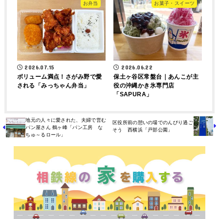
お弁当
お菓子・スイーツ
2026.07.15
2026.06.22
ボリューム満点！さがみ野で愛
保土ヶ谷区常盤台｜あんこが主
される「みっちゃん弁当」
役の沖縄かき氷専門店
「SAPURA」
地元の人々に愛された、夫婦で営む
区役所前の憩いの場でのんびり過ご
パン屋さん 鶴ヶ峰「パン工房 な
そう 西横浜「戸部公園」
ちゅ～るロール」