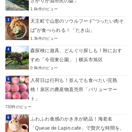
さかりが淵市民の森」
1.6k件のビュー
天王町で山形のソウルフード“つったい肉そ
ば”が食べられる！「たき山」
1.3k件のビュー
森探検に遊具、どんぐり探しも！秋におす
すめ「今宿東公園」｜横浜市旭区
0.9k件のビュー
入荷日は行列も！並んでも食べたい完熟
桃！泉区の農産物直売所「バリューマー
ト」
730件のビュー
ふわふわ食感のかき氷が絶品！海老名
「Queue de Lapin.cafe」で贅沢な時間を。