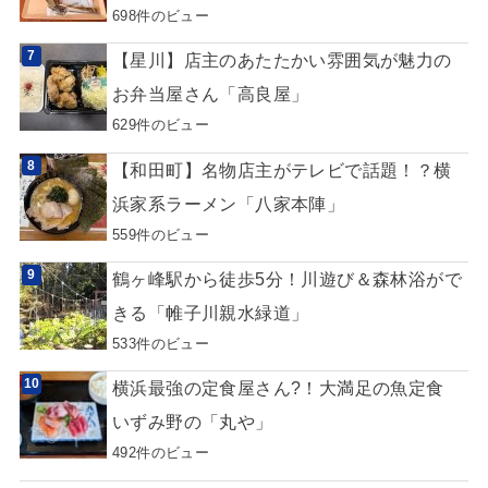
698件のビュー
【星川】店主のあたたかい雰囲気が魅力の
お弁当屋さん「高良屋」
629件のビュー
【和田町】名物店主がテレビで話題！？横
浜家系ラーメン「八家本陣」
559件のビュー
鶴ヶ峰駅から徒歩5分！川遊び＆森林浴がで
きる「帷子川親水緑道」
533件のビュー
横浜最強の定食屋さん?！大満足の魚定食
いずみ野の「丸や」
492件のビュー