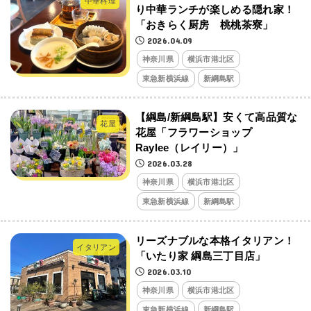
中華料理
り中華ランチが楽しめる隠れ家！
「おきらく厨房 桃桃茶寮」
2026.04.09
神奈川県
横浜市港北区
東急新横浜線
新綱島駅
【綱島/新綱島駅】安くて高品質な
花屋
花屋「フラワーショップ
Raylee（レイリー）」
2026.03.28
神奈川県
横浜市港北区
東急新横浜線
新綱島駅
リーズナブルな本格イタリアン！
イタリアン
「いたり家 綱島三丁目店」
2026.03.10
神奈川県
横浜市港北区
東急新横浜線
新綱島駅