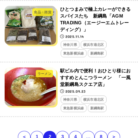
ひとつまみで極上カレーができる
食品・雑貨
スパイスたち 新綱島「AGM
TRADING（エージーエムトレー
ディング）」
2025.11.14
神奈川県
横浜市港北区
東急新横浜線
新綱島駅
駅ビル内で便利！おひとり様にお
ラーメン
すすめとんこつラーメン 「一風
堂新綱島スクエア店」
2025.09.23
神奈川県
横浜市港北区
東急新横浜線
新綱島駅
＜
1
2
3
4
…
8
＞