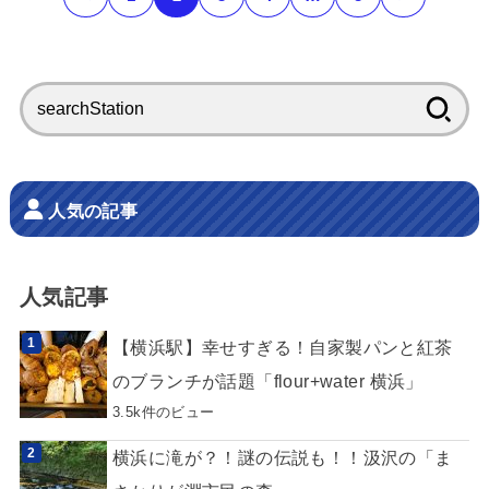
検
索:
人気の記事
人気記事
【横浜駅】幸せすぎる！自家製パンと紅茶
のブランチが話題「flour+water 横浜」
3.5k件のビュー
横浜に滝が？！謎の伝説も！！汲沢の「ま