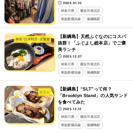
2026.01.10
神奈川県
横浜市港北区
東急新横浜線
新綱島駅
【新綱島】天然ふぐなのにコスパ
和食･日本料理･居酒屋
抜群！「ふぐよし総本店」でご褒
美ランチ
2025.12.27
神奈川県
横浜市港北区
東急新横浜線
新綱島駅
【新綱島】“SLT”って何？
カフェ
「Brooklyn Stand」の人気サンド
を食べてみた
2025.12.12
神奈川県
横浜市港北区
東急新横浜線
新綱島駅