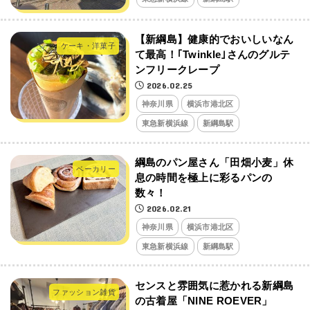
【新綱島】健康的でおいしいなん
ケーキ・洋菓子
て最高！｢Twinkle｣さんのグルテ
ンフリークレープ
2026.02.25
神奈川県
横浜市港北区
東急新横浜線
新綱島駅
綱島のパン屋さん「田畑小麦」休
ベーカリー
息の時間を極上に彩るパンの
数々！
2026.02.21
神奈川県
横浜市港北区
東急新横浜線
新綱島駅
センスと雰囲気に惹かれる新綱島
ファッション雑貨
の古着屋「NINE ROEVER」