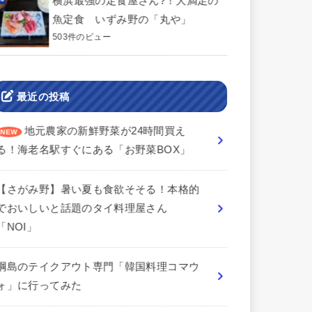
横浜最強の定食屋さん?！大満足の
魚定食 いずみ野の「丸や」
503件のビュー
最近の投稿
地元農家の新鮮野菜が24時間買え
る！海老名駅すぐにある「お野菜BOX」
【さがみ野】暑い夏も食欲そそる！本格的
でおいしいと話題のタイ料理屋さん
「NOI」
綱島のテイクアウト専門「韓国料理コマウ
ォ」に行ってみた