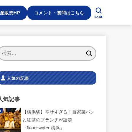
産販売HP
コメント・質問はこちら
SEARCH
検
索:
人気の記事
人気記事
【横浜駅】幸せすぎる！自家製パン
と紅茶のブランチが話題
「flour+water 横浜」