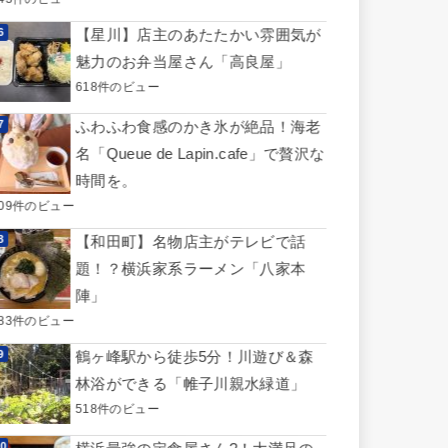
【星川】店主のあたたかい雰囲気が
魅力のお弁当屋さん「高良屋」
618件のビュー
ふわふわ食感のかき氷が絶品！海老
名「Queue de Lapin.cafe」で贅沢な
時間を。
609件のビュー
【和田町】名物店主がテレビで話
題！？横浜家系ラーメン「八家本
陣」
583件のビュー
鶴ヶ峰駅から徒歩5分！川遊び＆森
林浴ができる「帷子川親水緑道」
518件のビュー