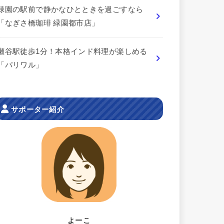
緑園の駅前で静かなひとときを過ごすなら
「なぎさ橋珈琲 緑園都市店」
瀬谷駅徒歩1分！本格インド料理が楽しめる
「パリワル」
サポーター紹介
よーこ