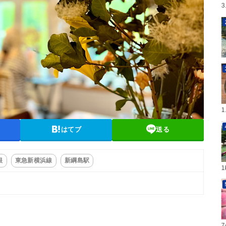
はてブ
送る
根
東急新横浜線
新綱島駅