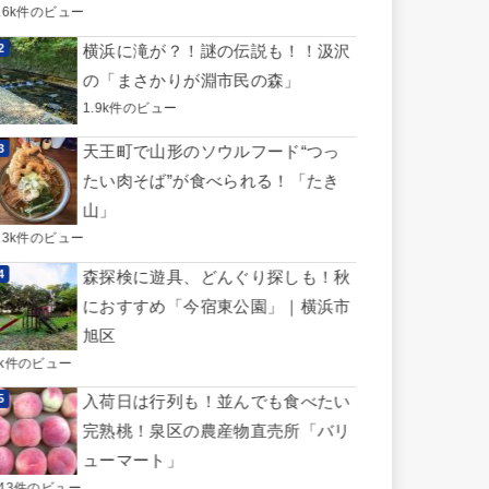
3.6k件のビュー
横浜に滝が？！謎の伝説も！！汲沢
の「まさかりが淵市民の森」
1.9k件のビュー
天王町で山形のソウルフード“つっ
たい肉そば”が食べられる！「たき
山」
1.3k件のビュー
森探検に遊具、どんぐり探しも！秋
におすすめ「今宿東公園」｜横浜市
旭区
1k件のビュー
入荷日は行列も！並んでも食べたい
完熟桃！泉区の農産物直売所「バリ
ューマート」
743件のビュー