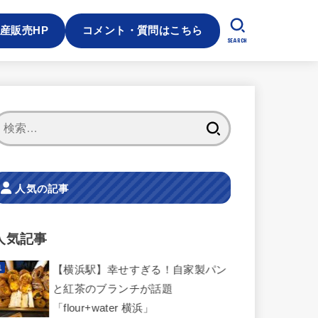
産販売HP
コメント・質問はこちら
SEARCH
検
索:
人気の記事
人気記事
【横浜駅】幸せすぎる！自家製パン
と紅茶のブランチが話題
「flour+water 横浜」