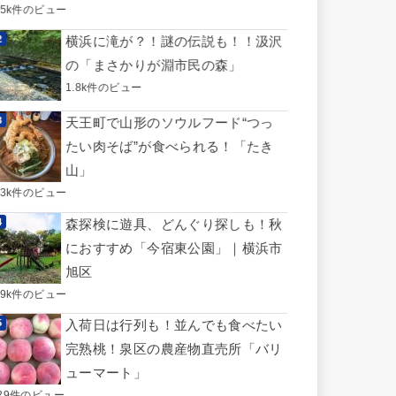
.5k件のビュー
横浜に滝が？！謎の伝説も！！汲沢
の「まさかりが淵市民の森」
1.8k件のビュー
天王町で山形のソウルフード“つっ
たい肉そば”が食べられる！「たき
山」
.3k件のビュー
森探検に遊具、どんぐり探しも！秋
におすすめ「今宿東公園」｜横浜市
旭区
.9k件のビュー
入荷日は行列も！並んでも食べたい
完熟桃！泉区の農産物直売所「バリ
ューマート」
29件のビュー