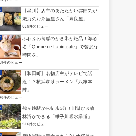
【星川】店主のあたたかい雰囲気が
魅力のお弁当屋さん「高良屋」
619件のビュー
ふわふわ食感のかき氷が絶品！海老
名「Queue de Lapin.cafe」で贅沢な
時間を。
19件のビュー
【和田町】名物店主がテレビで話
題！？横浜家系ラーメン「八家本
陣」
66件のビュー
鶴ヶ峰駅から徒歩5分！川遊び＆森
林浴ができる「帷子川親水緑道」
516件のビュー