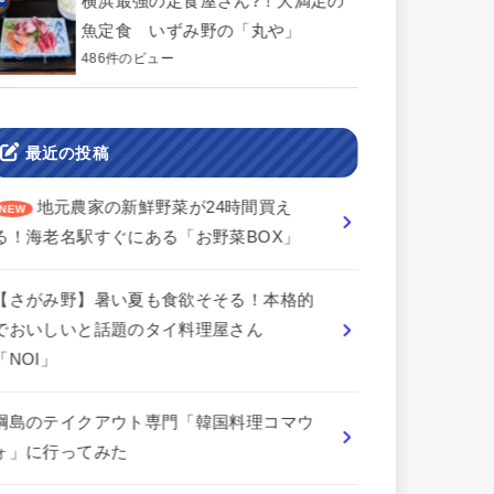
横浜最強の定食屋さん?！大満足の
魚定食 いずみ野の「丸や」
486件のビュー
最近の投稿
地元農家の新鮮野菜が24時間買え
る！海老名駅すぐにある「お野菜BOX」
【さがみ野】暑い夏も食欲そそる！本格的
でおいしいと話題のタイ料理屋さん
「NOI」
綱島のテイクアウト専門「韓国料理コマウ
ォ」に行ってみた