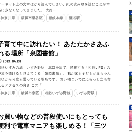
3
ターネット上の文章ばかり読んでしまい、紙の読み物を読むことが本
当に少なくなってきました。 大好...
神奈川県
横浜市瀬谷区
相鉄本線
瀬谷駅
子育て中に訪れたい！ あたたかさあふ
れる場所「泉図書館」
2021.04.28
1
相鉄いずみの線「いずみ野駅」北口を出て、隣接する「相鉄LIFE」の
中道を抜けると見えてくる「泉図書館」。 我が家も子どもが赤ちゃん
の頃から何度も通っている場所です。 買い物ついでにふらっと立ち寄
れるアクセスの良さ この「...
神奈川県
横浜市泉区
相鉄いずみ野線
いずみ野駅
0
お買い物などの普段使いにもとっても
便利で電車マニアも楽しめる！「三ツ
7