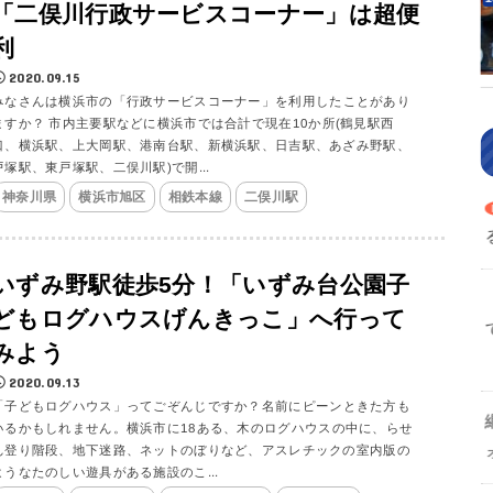
「二俣川行政サービスコーナー」は超便
利
2020.09.15
みなさんは横浜市の「行政サービスコーナー」を利用したことがあり
ますか？ 市内主要駅などに横浜市では合計で現在10か所(鶴見駅西
口、横浜駅、上大岡駅、港南台駅、新横浜駅、日吉駅、あざみ野駅、
戸塚駅、東戸塚駅、二俣川駅)で開...
神奈川県
横浜市旭区
相鉄本線
二俣川駅
いずみ野駅徒歩5分！「いずみ台公園子
どもログハウスげんきっこ」へ行って
みよう
2020.09.13
「子どもログハウス」ってごぞんじですか？名前にピーンときた方も
いるかもしれません。横浜市に18ある、木のログハウスの中に、らせ
ん登り階段、地下迷路、ネットのぼりなど、アスレチックの室内版の
ようなたのしい遊具がある施設のこ...