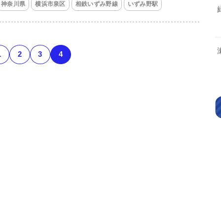
神奈川県
横浜市泉区
相鉄いずみ野線
いずみ野駅
1
2
3
4