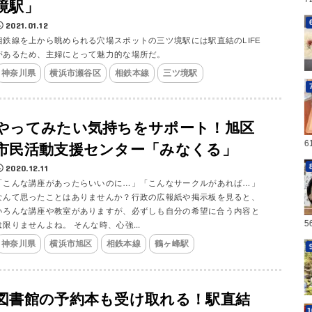
境駅」
2021.01.12
相鉄線を上から眺められる穴場スポットの三ツ境駅には駅直結のLIFE
があるため、主婦にとって魅力的な場所だ。
神奈川県
横浜市瀬谷区
相鉄本線
三ツ境駅
やってみたい気持ちをサポート！旭区
6
市民活動支援センター「みなくる」
2020.12.11
「こんな講座があったらいいのに…」「こんなサークルがあれば…」
なんて思ったことはありませんか？行政の広報紙や掲示板を見ると、
いろんな講座や教室がありますが、必ずしも自分の希望に合う内容と
5
は限りませんよね。 そんな時、心強...
神奈川県
横浜市旭区
相鉄本線
鶴ヶ峰駅
図書館の予約本も受け取れる！駅直結