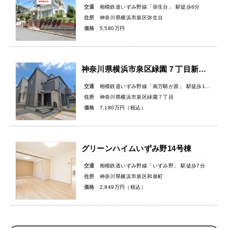
交通
相模鉄道いずみ野線「弥生台」 駅徒歩6分
住所
神奈川県横浜市泉区弥生台
価格
5,580万円
神奈川県横浜市泉区緑園７丁目新築戸建
交通
相模鉄道いずみ野線「南万騎が原」 駅徒歩10分
住所
神奈川県横浜市泉区緑園７丁目
価格
7,180万円（税込）
グリーンハイムいずみ野14号棟
交通
相模鉄道いずみ野線「いずみ野」 駅徒歩7分
住所
神奈川県横浜市泉区和泉町
価格
2,849万円（税込）