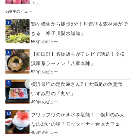
ト」
699件のビュー
鶴ヶ峰駅から徒歩5分！川遊び＆森林浴がで
きる「帷子川親水緑道」
556件のビュー
【和田町】名物店主がテレビで話題！？横
浜家系ラーメン「八家本陣」
520件のビュー
横浜最強の定食屋さん?！大満足の魚定食
いずみ野の「丸や」
490件のビュー
フワッフワのかき氷を堪能！二俣川のみん
なの憩いの場「モッタイナイ倉庫カフェ」
486件のビュー