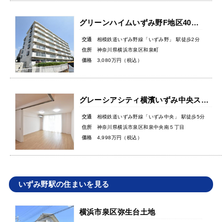
グリーンハイムいずみ野F地区40号棟
交通
相模鉄道いずみ野線「いずみ野」 駅徒歩2分
住所
神奈川県横浜市泉区和泉町
価格
3,080万円（税込）
グレーシアシティ横濱いずみ中央ステーションアリーナサウスコート
交通
相模鉄道いずみ野線「いずみ中央」 駅徒歩5分
住所
神奈川県横浜市泉区和泉中央南５丁目
価格
4,998万円（税込）
いずみ野駅の住まいを見る
横浜市泉区弥生台土地