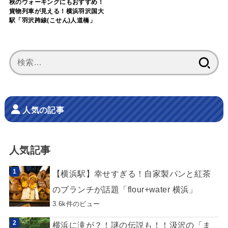
秋のウォーキングにもおすすめ！
貨物列車が見える！横浜羽沢国大
駅「羽沢跨線(こせん)人道橋」
検
索:
人気の記事
人気記事
【横浜駅】幸せすぎる！自家製パンと紅茶
のブランチが話題「flour+water 横浜」
3.6k件のビュー
横浜に滝が？！謎の伝説も！！汲沢の「ま