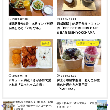
2026.07.30
2026.07.21
瀬谷駅徒歩1分！本格インド料理
西横浜駅｜絶品手作りマフィン
が楽しめる「パリワル」
の「BEE BEE MUFFIN CAFE
& BAR NISHIYOKOHAMA」
お弁当
お菓子・スイーツ
2026.07.15
2026.06.22
ボリューム満点！さがみ野で愛
保土ヶ谷区常盤台｜あんこが主
される「みっちゃん弁当」
役の沖縄かき氷専門店
「SAPURA」
図書館の予約本も受け取れる！駅直
横浜の軽井沢「横浜若葉台」で自然
結「二俣川行政サービスコーナー」
を満喫しよう！
は超便利