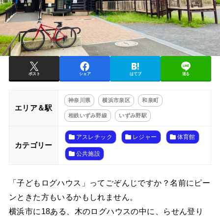
ポスト
シェア
はてブ
送る
神奈川県
横浜市泉区
和泉町
エリア＆駅
相鉄いずみ野線
いずみ野駅
アスレチック
レジャー
体育館
カテゴリー
公共施設
「子どもログハウス」ってごぞんじですか？名前にピー
ンときた方もいるかもしれません。
横浜市に18ある、木のログハウスの中に、らせん登り