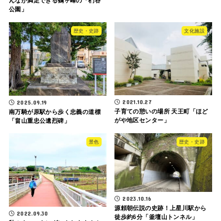
んなが満足できる鶴ヶ峰の「椚谷
公園」
歴史・史跡
文化施設
2021.10.27
2025.09.19
子育ての憩いの場所 天王町「ほど
南万騎が原駅から歩く忠義の道標
がや地区センター」
「畠山重忠公遺烈碑」
景色
歴史・史跡
2023.10.16
源頼朝伝説の史跡！上星川駅から
2022.09.30
徒歩約6分「釜壇山トンネル」