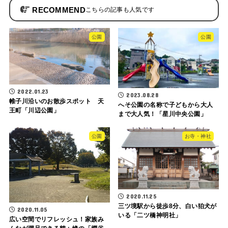
RECOMMEND
公園
公園
2022.01.23
2023.08.28
帷子川沿いのお散歩スポット 天
へそ公園の名称で子どもから大人
王町「川辺公園」
まで大人気！「星川中央公園」
公園
お寺・神社
2020.11.25
三ツ境駅から徒歩8分、白い狛犬が
2020.11.05
いる「二ツ橋神明社」
広い空間でリフレッシュ！家族み