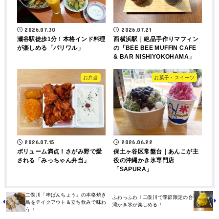
2026.07.30
2026.07.21
瀬谷駅徒歩1分！本格インド料理
西横浜駅｜絶品手作りマフィン
が楽しめる「パリワル」
の「BEE BEE MUFFIN CAFE
& BAR NISHIYOKOHAMA」
お弁当
お菓子・スイーツ
2026.07.15
2026.06.22
ボリューム満点！さがみ野で愛
保土ヶ谷区常盤台｜あんこが主
される「みっちゃん弁当」
役の沖縄かき氷専門店
「SAPURA」
二俣川「串ばんちょう」の本格焼き
ふわっふわ！二俣川で季節限定の台
鳥をテイクアウト＆立ち飲みで味わ
湾かき氷が楽しめる！
う！