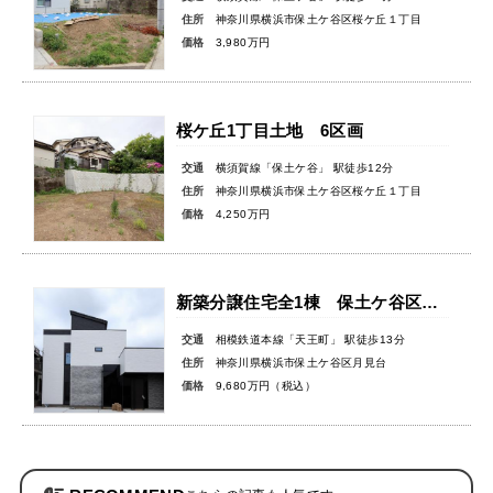
住所
神奈川県横浜市保土ケ谷区桜ケ丘１丁目
価格
3,980万円
桜ケ丘1丁目土地 6区画
交通
横須賀線「保土ケ谷」 駅徒歩12分
住所
神奈川県横浜市保土ケ谷区桜ケ丘１丁目
価格
4,250万円
新築分譲住宅全1棟 保土ケ谷区月見台
交通
相模鉄道本線「天王町」 駅徒歩13分
住所
神奈川県横浜市保土ケ谷区月見台
価格
9,680万円（税込）