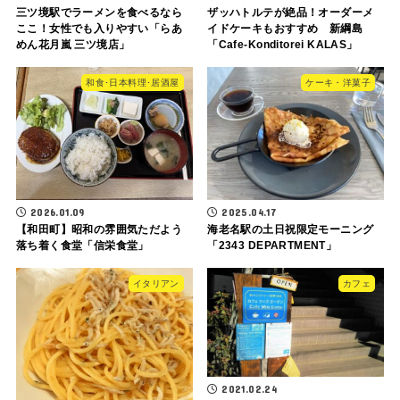
三ツ境駅でラーメンを食べるなら
ザッハトルテが絶品！オーダーメ
ここ！女性でも入りやすい「らあ
イドケーキもおすすめ 新綱島
めん花月嵐 三ツ境店」
「Cafe-Konditorei KALAS」
和食･日本料理･居酒屋
ケーキ・洋菓子
2026.01.09
2025.04.17
【和田町】昭和の雰囲気ただよう
海老名駅の土日祝限定モーニング
落ち着く食堂「信栄食堂」
「2343 DEPARTMENT」
イタリアン
カフェ
2021.02.24