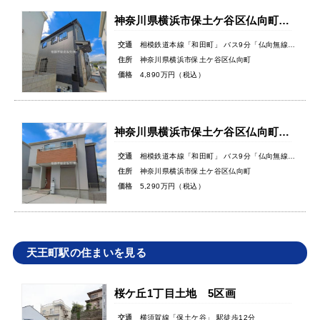
神奈川県横浜市保土ケ谷区仏向町新築戸建
交通
相模鉄道本線「和田町」 バス9分「仏向無線塔」バス停徒歩3分
住所
神奈川県横浜市保土ケ谷区仏向町
価格
4,890万円（税込）
神奈川県横浜市保土ケ谷区仏向町新築戸建
交通
相模鉄道本線「和田町」 バス9分「仏向無線塔」バス停徒歩3分
住所
神奈川県横浜市保土ケ谷区仏向町
価格
5,290万円（税込）
天王町駅の住まいを見る
桜ケ丘1丁目土地 5区画
交通
横須賀線「保土ケ谷」 駅徒歩12分