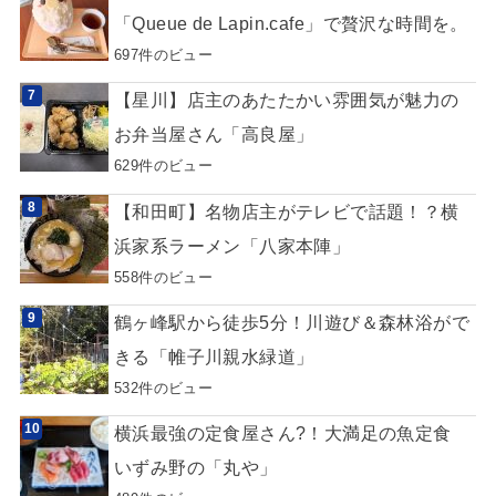
「Queue de Lapin.cafe」で贅沢な時間を。
697件のビュー
【星川】店主のあたたかい雰囲気が魅力の
お弁当屋さん「高良屋」
629件のビュー
【和田町】名物店主がテレビで話題！？横
浜家系ラーメン「八家本陣」
558件のビュー
鶴ヶ峰駅から徒歩5分！川遊び＆森林浴がで
きる「帷子川親水緑道」
532件のビュー
横浜最強の定食屋さん?！大満足の魚定食
いずみ野の「丸や」