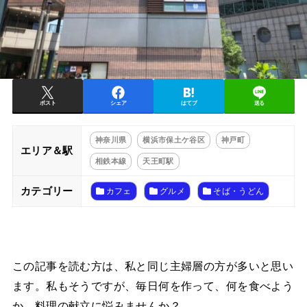
ポスト
シェア
はてブ
送る
神奈川県
横浜市保土ケ谷区
神戸町
エリア＆駅
相鉄本線
天王町駅
カテゴリー
カフェ
グルメ
そば・うどん
この記事を読む方は、私と同じ主婦層の方が多いと思い
ます。私もそうですが、毎日何を作って、何を食べよう
か、料理の献立に悩みませんか？