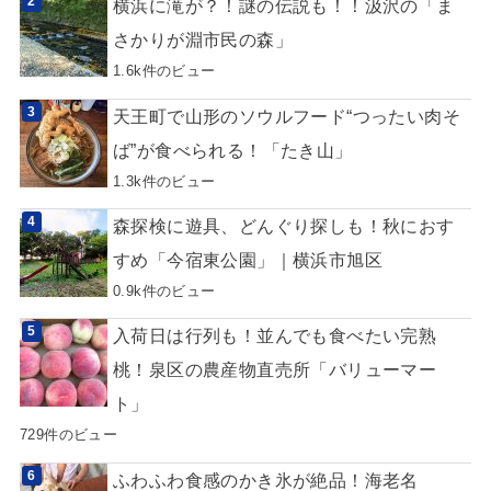
横浜に滝が？！謎の伝説も！！汲沢の「ま
さかりが淵市民の森」
1.6k件のビュー
天王町で山形のソウルフード“つったい肉そ
ば”が食べられる！「たき山」
1.3k件のビュー
森探検に遊具、どんぐり探しも！秋におす
すめ「今宿東公園」｜横浜市旭区
0.9k件のビュー
入荷日は行列も！並んでも食べたい完熟
桃！泉区の農産物直売所「バリューマー
ト」
729件のビュー
ふわふわ食感のかき氷が絶品！海老名