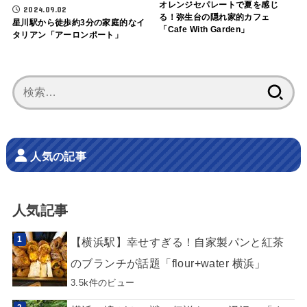
オレンジセパレートで夏を感じ
2024.09.02
る！弥生台の隠れ家的カフェ
星川駅から徒歩約3分の家庭的なイ
「Cafe With Garden」
タリアン「アーロンポート」
検
索:
人気の記事
人気記事
【横浜駅】幸せすぎる！自家製パンと紅茶
のブランチが話題「flour+water 横浜」
3.5k件のビュー