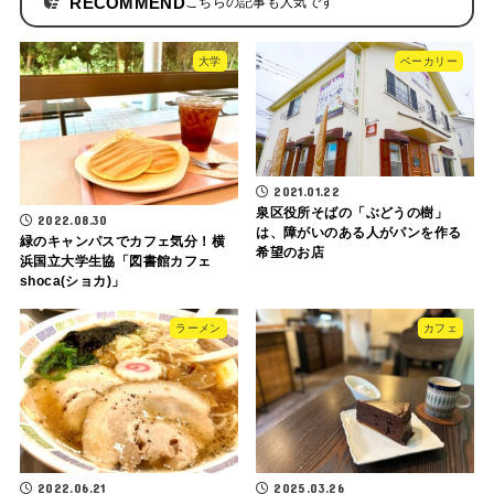
RECOMMEND
大学
ベーカリー
2021.01.22
泉区役所そばの「ぶどうの樹」
2022.08.30
は、障がいのある人がパンを作る
緑のキャンパスでカフェ気分！横
希望のお店
浜国立大学生協「図書館カフェ
shoca(ショカ)」
ラーメン
カフェ
2022.06.21
2025.03.26