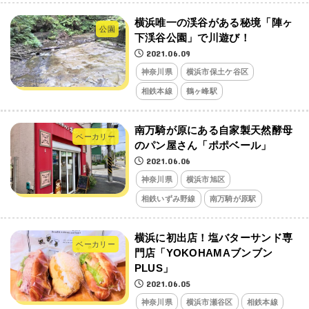
横浜唯一の渓谷がある秘境「陣ヶ
公園
下渓谷公園」で川遊び！
2021.06.09
神奈川県
横浜市保土ケ谷区
相鉄本線
鶴ヶ峰駅
南万騎が原にある自家製天然酵母
ベーカリー
のパン屋さん「ポポベール」
2021.06.06
神奈川県
横浜市旭区
相鉄いずみ野線
南万騎が原駅
横浜に初出店！塩バターサンド専
ベーカリー
門店「YOKOHAMAブンブン
PLUS」
2021.06.05
神奈川県
横浜市瀬谷区
相鉄本線