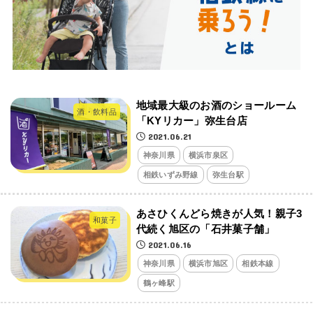
地域最大級のお酒のショールーム
酒・飲料品
「KYリカー」弥生台店
2021.06.21
神奈川県
横浜市泉区
相鉄いずみ野線
弥生台駅
あさひくんどら焼きが人気！親子3
和菓子
代続く旭区の「石井菓子舗」
2021.06.16
神奈川県
横浜市旭区
相鉄本線
鶴ヶ峰駅