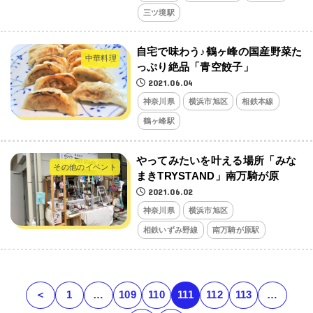
三ツ境駅
自宅で味わう♪鶴ヶ峰の国産野菜た
中華料理
っぷり絶品「青空餃子」
2021.06.04
神奈川県
横浜市旭区
相鉄本線
鶴ヶ峰駅
やってみたいを叶える場所「みな
その他のイベント
まきTRYSTAND」南万騎が原
2021.06.02
神奈川県
横浜市旭区
相鉄いずみ野線
南万騎が原駅
＜
1
…
109
110
111
112
113
…