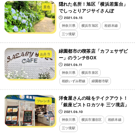
隠れた名所！旭区「横浜若葉台」
景色
でしっとりアジサイさんぽ
2021.06.15
神奈川県
横浜市旭区
相鉄本線
三ツ境駅
緑園都市の喫茶店「カフェサザビ
お弁当
ー」のランチBOX
2021.06.11
神奈川県
横浜市泉区
相鉄いずみ野線
緑園都市駅
洋食屋さんの味をテイクアウト！
フレンチ
「銀座ビストロカツキ 三ツ境店」
2021.06.10
神奈川県
横浜市瀬谷区
相鉄本線
三ツ境駅