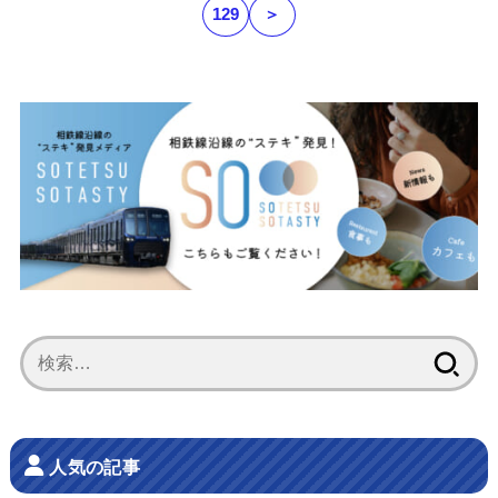
129
＞
検
索:
人気の記事