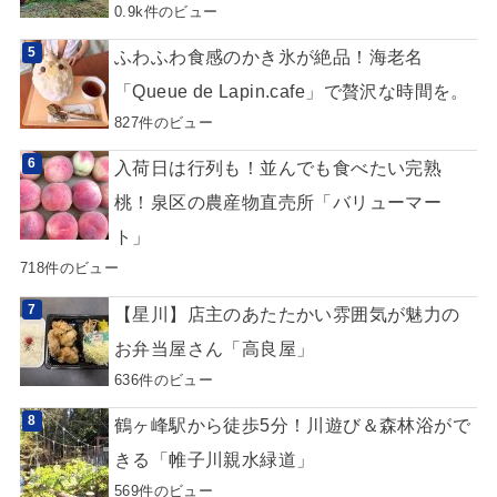
0.9k件のビュー
ふわふわ食感のかき氷が絶品！海老名
「Queue de Lapin.cafe」で贅沢な時間を。
827件のビュー
入荷日は行列も！並んでも食べたい完熟
桃！泉区の農産物直売所「バリューマー
ト」
718件のビュー
【星川】店主のあたたかい雰囲気が魅力の
お弁当屋さん「高良屋」
636件のビュー
鶴ヶ峰駅から徒歩5分！川遊び＆森林浴がで
きる「帷子川親水緑道」
569件のビュー