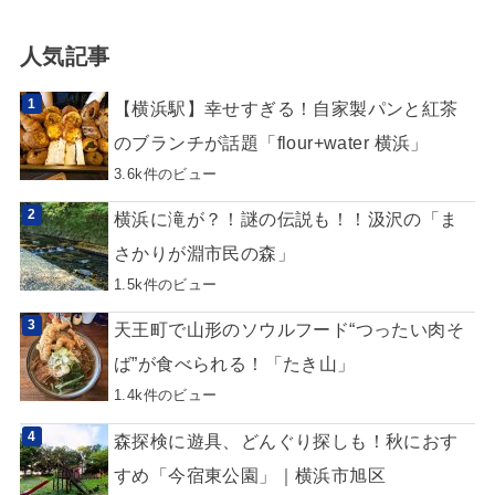
人気記事
【横浜駅】幸せすぎる！自家製パンと紅茶
のブランチが話題「flour+water 横浜」
3.6k件のビュー
横浜に滝が？！謎の伝説も！！汲沢の「ま
さかりが淵市民の森」
1.5k件のビュー
天王町で山形のソウルフード“つったい肉そ
ば”が食べられる！「たき山」
1.4k件のビュー
森探検に遊具、どんぐり探しも！秋におす
すめ「今宿東公園」｜横浜市旭区