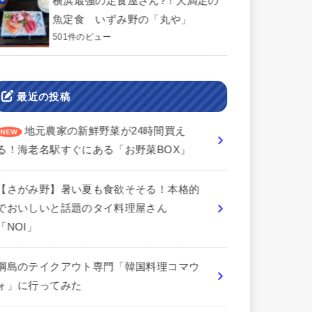
横浜最強の定食屋さん?！大満足の
魚定食 いずみ野の「丸や」
501件のビュー
最近の投稿
地元農家の新鮮野菜が24時間買え
る！海老名駅すぐにある「お野菜BOX」
【さがみ野】暑い夏も食欲そそる！本格的
でおいしいと話題のタイ料理屋さん
「NOI」
綱島のテイクアウト専門「韓国料理コマウ
ォ」に行ってみた