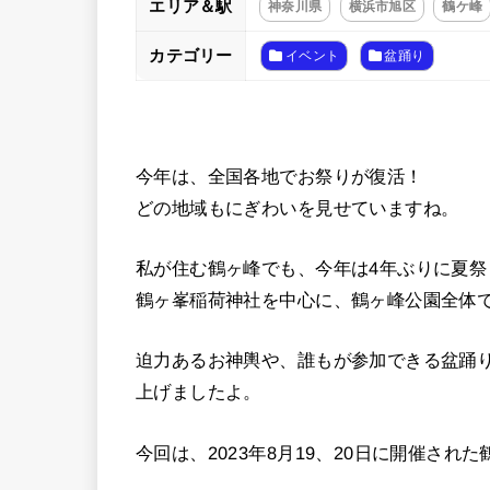
エリア＆駅
神奈川県
横浜市旭区
鶴ケ峰
カテゴリー
イベント
盆踊り
今年は、全国各地でお祭りが復活！
どの地域もにぎわいを見せていますね。
私が住む鶴ヶ峰でも、今年は4年ぶりに夏祭
鶴ヶ峯稲荷神社を中心に、鶴ヶ峰公園全体
迫力あるお神輿や、誰もが参加できる盆踊
上げましたよ。
今回は、2023年8月19、20日に開催さ