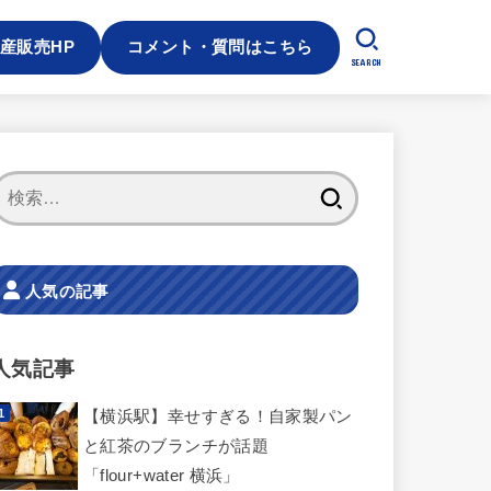
産販売HP
コメント・質問はこちら
SEARCH
検
索:
人気の記事
人気記事
【横浜駅】幸せすぎる！自家製パン
と紅茶のブランチが話題
「flour+water 横浜」