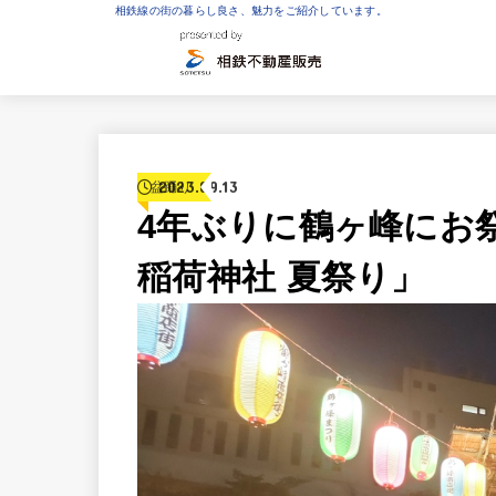
相鉄線の街の暮らし良さ、魅力をご紹介しています。
2023.09.13
盆踊り
4年ぶりに鶴ヶ峰にお
稲荷神社 夏祭り」