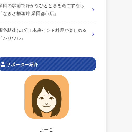
緑園の駅前で静かなひとときを過ごすなら
「なぎさ橋珈琲 緑園都市店」
瀬谷駅徒歩1分！本格インド料理が楽しめる
「パリワル」
サポーター紹介
よーこ