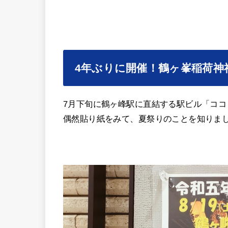
4年ぶりに開催！鶴ヶ峯稲荷神
7月下旬に鶴ヶ峰駅に直結する駅ビル「コ
偶然貼り紙をみて、夏祭りのことを知りま