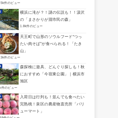
3.5k件のビュー
横浜に滝が？！謎の伝説も！！汲沢
の「まさかりが淵市民の森」
1.8k件のビュー
天王町で山形のソウルフード“つっ
たい肉そば”が食べられる！「たき
山」
1.3k件のビュー
森探検に遊具、どんぐり探しも！秋
におすすめ「今宿東公園」｜横浜市
旭区
1k件のビュー
入荷日は行列も！並んでも食べたい
完熟桃！泉区の農産物直売所「バリ
ューマート」
739件のビュー