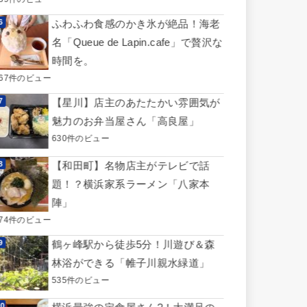
ふわふわ食感のかき氷が絶品！海老
名「Queue de Lapin.cafe」で贅沢な
時間を。
667件のビュー
【星川】店主のあたたかい雰囲気が
魅力のお弁当屋さん「高良屋」
630件のビュー
【和田町】名物店主がテレビで話
題！？横浜家系ラーメン「八家本
陣」
574件のビュー
鶴ヶ峰駅から徒歩5分！川遊び＆森
林浴ができる「帷子川親水緑道」
535件のビュー