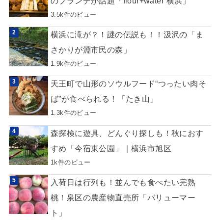
のブランチが話題「flour+water 横浜」
3.5k件のビュー
横浜に滝が？！謎の伝説も！！汲沢の「ま
さかりが淵市民の森」
1.9k件のビュー
天王町で山形のソウルフード“つったい肉そ
ば”が食べられる！「たき山」
1.3k件のビュー
森探検に遊具、どんぐり探しも！秋におす
すめ「今宿東公園」｜横浜市旭区
1k件のビュー
入荷日は行列も！並んでも食べたい完熟
桃！泉区の農産物直売所「バリューマー
ト」