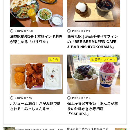
2026.07.30
2026.07.21
瀬谷駅徒歩1分！本格インド料理
西横浜駅｜絶品手作りマフィン
が楽しめる「パリワル」
の「BEE BEE MUFFIN CAFE
& BAR NISHIYOKOHAMA」
お弁当
お菓子・スイーツ
2026.07.15
2026.06.22
ボリューム満点！さがみ野で愛
保土ヶ谷区常盤台｜あんこが主
される「みっちゃん弁当」
役の沖縄かき氷専門店
「SAPURA」
横浜市初出店の冷凍食品専門店