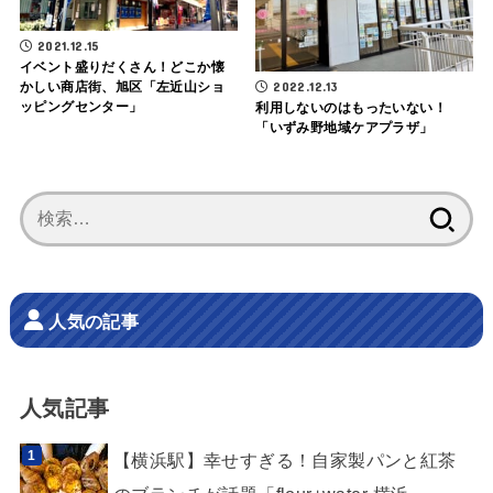
2021.12.15
イベント盛りだくさん！どこか懐
2022.12.13
かしい商店街、旭区「左近山ショ
ッピングセンター」
利用しないのはもったいない！
「いずみ野地域ケアプラザ」
検
索:
人気の記事
人気記事
【横浜駅】幸せすぎる！自家製パンと紅茶