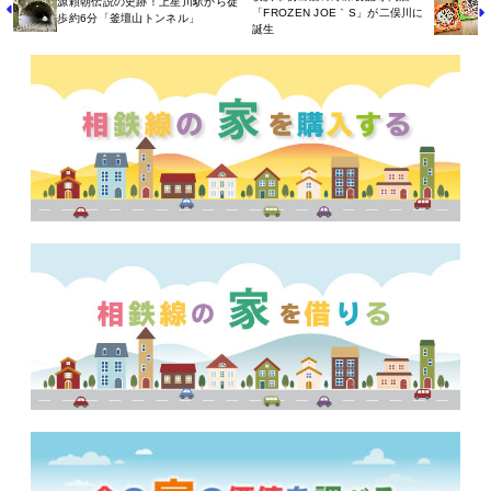
源頼朝伝説の史跡！上星川駅から徒
「FROZEN JOE｀S」が二俣川に
歩約6分「釜壇山トンネル」
誕生