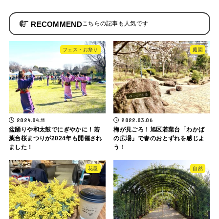
RECOMMEND
フェス・お祭り
庭園
2024.04.11
2022.03.06
盆踊りや和太鼓でにぎやかに！若
梅が見ごろ！旭区若葉台「わかば
葉台桜まつりが2024年も開催され
の広場」で春のおとずれを感じよ
ました！
う！
花屋
自然