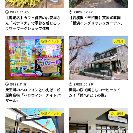
2026.03.25
2025.07.27
【海老名】カフェ併設のお花屋さ
【西横浜・平沼橋】英国式庭園
ん「花ナ々ナ」で季節を感じるフ
「横浜イングリッシュガーデン」
ラワーワークショップ体験
地域イベント
お花見
2022.11.17
2022.03.20
天王町のハロウィンといえば！松
満開の桜で楽しむコーヒータイ
原商店街「ハロウィン・ナイトバ
ム！「第4ぶどうの樹」
ザール」
地域イベント
公共施設