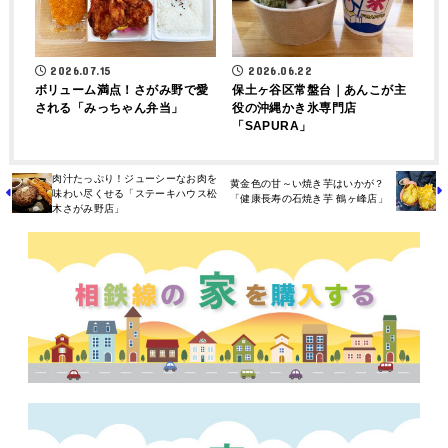
2026.07.15
2026.06.22
ボリューム満点！さがみ野で愛
保土ヶ谷区常盤台｜あんこが主
される「みっちゃん弁当」
役の沖縄かき氷専門店
「SAPURA」
肉汁たっぷり！ジューシーなお肉を
黄金色の甘～い焼き芋はいかが？
味わい尽くせる「ステーキハウス松
「健康長寿の石焼き芋 鶴ヶ峰店」
木さがみ野店」