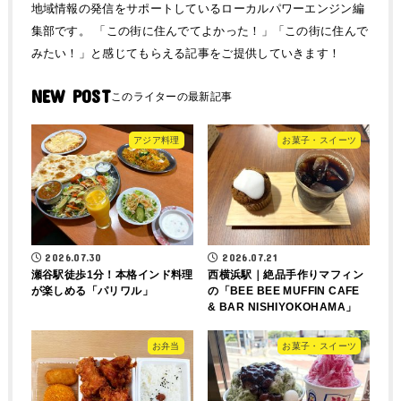
地域情報の発信をサポートしているローカルパワーエンジン編
集部です。 「この街に住んでてよかった！」「この街に住んで
みたい！」と感じてもらえる記事をご提供していきます！
NEW POST
アジア料理
お菓子・スイーツ
2026.07.30
2026.07.21
瀬谷駅徒歩1分！本格インド料理
西横浜駅｜絶品手作りマフィン
が楽しめる「パリワル」
の「BEE BEE MUFFIN CAFE
& BAR NISHIYOKOHAMA」
お弁当
お菓子・スイーツ