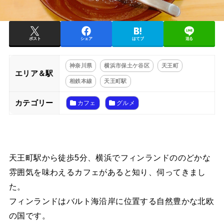
ポスト
シェア
はてブ
送る
神奈川県
横浜市保土ケ谷区
天王町
エリア＆駅
相鉄本線
天王町駅
カテゴリー
カフェ
グルメ
天王町駅から徒歩5分、横浜でフィンランドののどかな
雰囲気を味わえるカフェがあると知り、伺ってきまし
た。
フィンランドはバルト海沿岸に位置する自然豊かな北欧
の国です。