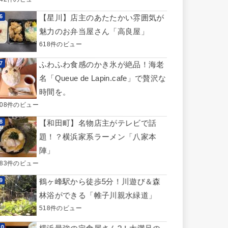
【星川】店主のあたたかい雰囲気が
魅力のお弁当屋さん「高良屋」
618件のビュー
ふわふわ食感のかき氷が絶品！海老
名「Queue de Lapin.cafe」で贅沢な
時間を。
608件のビュー
【和田町】名物店主がテレビで話
題！？横浜家系ラーメン「八家本
陣」
583件のビュー
鶴ヶ峰駅から徒歩5分！川遊び＆森
林浴ができる「帷子川親水緑道」
518件のビュー