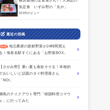
横浜最強の定食屋さん?！大満足の
魚定食 いずみ野の「丸や」
503件のビュー
最近の投稿
地元農家の新鮮野菜が24時間買え
る！海老名駅すぐにある「お野菜BOX」
【さがみ野】暑い夏も食欲そそる！本格的
でおいしいと話題のタイ料理屋さん
「NOI」
綱島のテイクアウト専門「韓国料理コマウ
ォ」に行ってみた