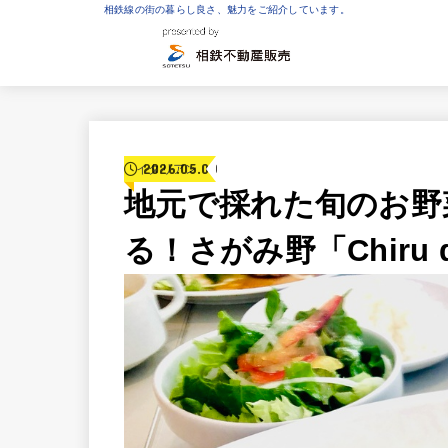
相鉄線の街の暮らし良さ、魅力をご紹介しています。
2026.05.09
イタリアン
地元で採れた旬のお野
る！さがみ野「Chiru d