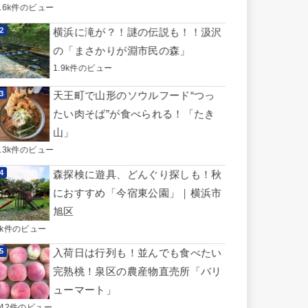
3.6k件のビュー
横浜に滝が？！謎の伝説も！！汲沢
の「まさかりが淵市民の森」
1.9k件のビュー
天王町で山形のソウルフード“つっ
たい肉そば”が食べられる！「たき
山」
1.3k件のビュー
森探検に遊具、どんぐり探しも！秋
におすすめ「今宿東公園」｜横浜市
旭区
1k件のビュー
入荷日は行列も！並んでも食べたい
完熟桃！泉区の農産物直売所「バリ
ューマート」
742件のビュー