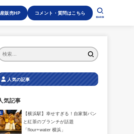
産販売HP
コメント・質問はこちら
SEARCH
検
索:
人気の記事
人気記事
【横浜駅】幸せすぎる！自家製パン
と紅茶のブランチが話題
「flour+water 横浜」