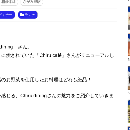
相鉄本線
さがみ野駅
ディナー
ランチ
ining」さん。
されていた「Chiru café」さんがリニューアルし
薬のお野菜を使用したお料理はどれも絶品！
る、Chiru diningさんの魅力をご紹介していきま