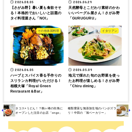
2026.08.05
2026.06.29
【さがみ野】暑い夏も食欲そそ
天然酵母とこだわり素材のかわ
る！本格的でおいしいと話題の
いいベーグル屋さん！さがみ野
タイ料理屋さん「NOI」
「GURUGURU」
その他各国料理
イタリアン
2026.06.05
2026.05.09
ハーブとスパイス香る手作りの
地元で採れた旬のお野菜を使っ
スリランカ料理がいただける！
たお料理が楽しめる！さがみ野
相模大塚「Royal Green
「Chiru dining」
Restaurant＆Bar」
タコス×うどん！？鶴ヶ峰の街角に
種類豊富な無添加生地のパンがズラ
オープンした注目のお店「ongo」
リ！中田の「旭ベーカリー」