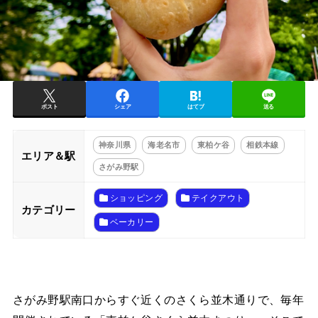
ポスト
シェア
はてブ
送る
神奈川県
海老名市
東柏ケ谷
相鉄本線
エリア＆駅
さがみ野駅
ショッピング
テイクアウト
カテゴリー
ベーカリー
さがみ野駅南口からすぐ近くのさくら並木通りで、毎年