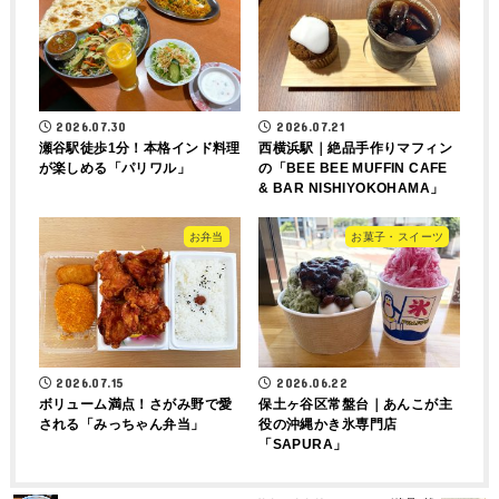
2026.07.30
2026.07.21
瀬谷駅徒歩1分！本格インド料理
西横浜駅｜絶品手作りマフィン
が楽しめる「パリワル」
の「BEE BEE MUFFIN CAFE
& BAR NISHIYOKOHAMA」
お弁当
お菓子・スイーツ
2026.07.15
2026.06.22
ボリューム満点！さがみ野で愛
保土ヶ谷区常盤台｜あんこが主
される「みっちゃん弁当」
役の沖縄かき氷専門店
「SAPURA」