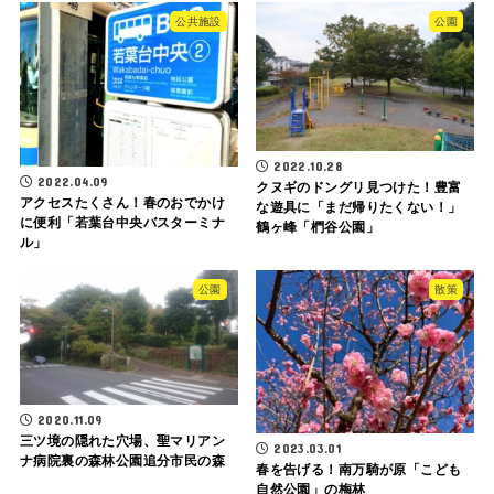
公共施設
公園
2022.10.28
2022.04.09
クヌギのドングリ見つけた！豊富
アクセスたくさん！春のおでかけ
な遊具に「まだ帰りたくない！」
に便利「若葉台中央バスターミナ
鶴ヶ峰「椚谷公園」
ル」
公園
散策
2020.11.09
三ツ境の隠れた穴場、聖マリアン
2023.03.01
ナ病院裏の森林公園追分市民の森
春を告げる！南万騎が原「こども
自然公園」の梅林