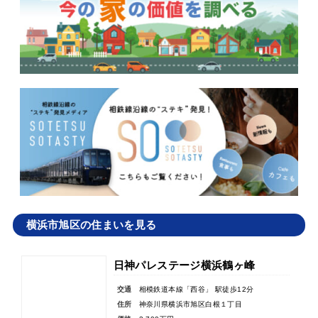
横浜市旭区の住まいを見る
日神パレステージ横浜鶴ヶ峰
交通
相模鉄道本線「西谷」 駅徒歩12分
住所
神奈川県横浜市旭区白根１丁目