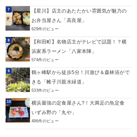
【星川】店主のあたたかい雰囲気が魅力の
お弁当屋さん「高良屋」
629件のビュー
【和田町】名物店主がテレビで話題！？横
浜家系ラーメン「八家本陣」
574件のビュー
鶴ヶ峰駅から徒歩5分！川遊び＆森林浴がで
きる「帷子川親水緑道」
533件のビュー
横浜最強の定食屋さん?！大満足の魚定食
いずみ野の「丸や」
496件のビュー