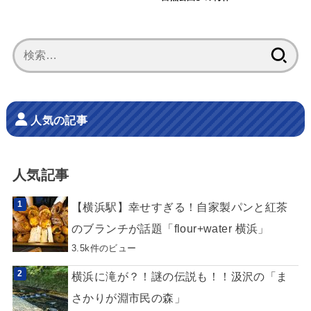
検
索:
人気の記事
人気記事
【横浜駅】幸せすぎる！自家製パンと紅茶
のブランチが話題「flour+water 横浜」
3.5k件のビュー
横浜に滝が？！謎の伝説も！！汲沢の「ま
さかりが淵市民の森」