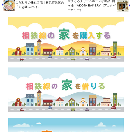
サクとろクリームホーンが絶品♪鶴
こだわりの味を堪能！横浜市泉区の
ヶ峰「AKOTA BAKERY（アコタベ
「らぁ麺 みつは」
ーカリー）」