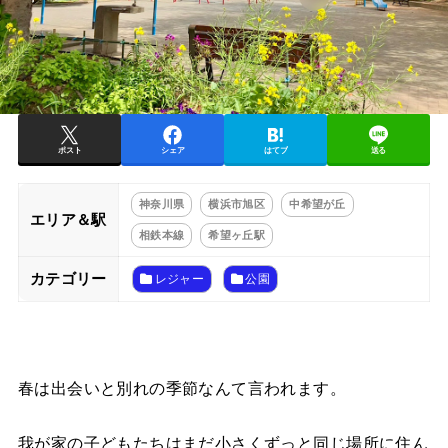
ポスト
シェア
はてブ
送る
神奈川県
横浜市旭区
中希望が丘
エリア＆駅
相鉄本線
希望ヶ丘駅
カテゴリー
レジャー
公園
春は出会いと別れの季節なんて言われます。
我が家の子どもたちはまだ小さくずっと同じ場所に住ん