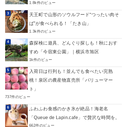
1.8k件のビュー
天王町で山形のソウルフード“つったい肉そ
ば”が食べられる！「たき山」
1.3k件のビュー
森探検に遊具、どんぐり探しも！秋におす
すめ「今宿東公園」｜横浜市旭区
1k件のビュー
入荷日は行列も！並んでも食べたい完熟
桃！泉区の農産物直売所「バリューマー
ト」
737件のビュー
ふわふわ食感のかき氷が絶品！海老名
「Queue de Lapin.cafe」で贅沢な時間を。
662件のビュー