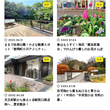
散策
散策
2023.06.11
2022.01.26
まるで自然公園！小さな観察スポ
春はもうすぐ！旭区「横浜若葉
ット「都岡町小川アメニティ」
台」でのんびり癒しのお花さんぽ
散策
自然
2024.01.18
住宅地から森をぬけると富士山
2022.04.28
が！！中田の「中田宮の台 市民の
森」
天王町駅から保土ヶ谷駅西口商店
街へ、歴史散歩！