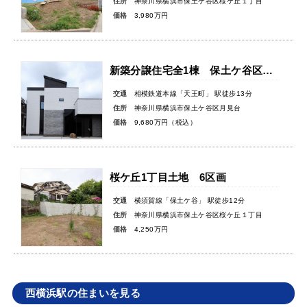
住所
神奈川県横浜市保土ケ谷区桜ケ丘１丁目
価格
3,980万円
新築分譲住宅全1棟 保土ケ谷区月見台
交通
相模鉄道本線「天王町」 駅徒歩13分
住所
神奈川県横浜市保土ケ谷区月見台
価格
9,680万円（税込）
桜ケ丘1丁目土地 6区画
交通
横須賀線「保土ケ谷」 駅徒歩12分
住所
神奈川県横浜市保土ケ谷区桜ケ丘１丁目
価格
4,250万円
西横浜駅の住まいを見る