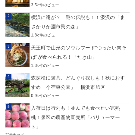
3.5k件のビュー
横浜に滝が？！謎の伝説も！！汲沢の「ま
さかりが淵市民の森」
1.8k件のビュー
天王町で山形のソウルフード“つったい肉そ
ば”が食べられる！「たき山」
1.3k件のビュー
森探検に遊具、どんぐり探しも！秋におす
すめ「今宿東公園」｜横浜市旭区
0.9k件のビュー
入荷日は行列も！並んでも食べたい完熟
桃！泉区の農産物直売所「バリューマー
ト」