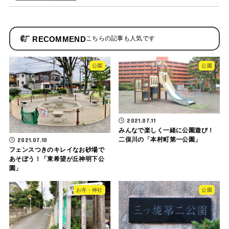
RECOMMEND
公園
公園
2021.07.11
みんなで楽しく一緒に公園遊び！
二俣川の「本村町第一公園」
2021.07.10
フェンスつきのキレイなお砂場で
あそぼう！「東希望が丘神明下公
園」
お寺・神社
公園