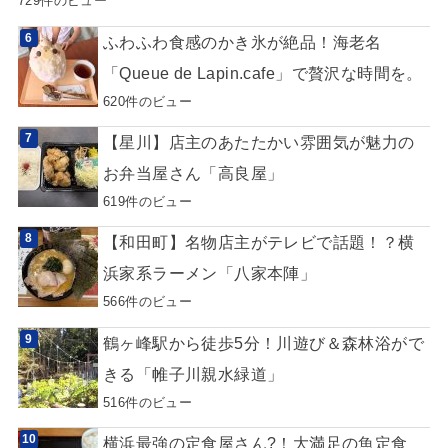
729件のビュー
ふわふわ食感のかき氷が絶品！海老名
「Queue de Lapin.cafe」で贅沢な時間を。
620件のビュー
【星川】店主のあたたかい雰囲気が魅力の
お弁当屋さん「高良屋」
619件のビュー
【和田町】名物店主がテレビで話題！？横
浜家系ラーメン「八家本陣」
566件のビュー
鶴ヶ峰駅から徒歩5分！川遊び＆森林浴がで
きる「帷子川親水緑道」
516件のビュー
横浜最強の定食屋さん?！大満足の魚定食