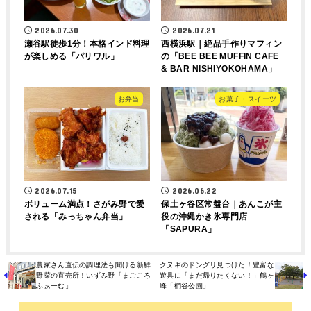
2026.07.30
2026.07.21
瀬谷駅徒歩1分！本格インド料理
西横浜駅｜絶品手作りマフィン
が楽しめる「パリワル」
の「BEE BEE MUFFIN CAFE
& BAR NISHIYOKOHAMA」
お弁当
お菓子・スイーツ
2026.07.15
2026.06.22
ボリューム満点！さがみ野で愛
保土ヶ谷区常盤台｜あんこが主
される「みっちゃん弁当」
役の沖縄かき氷専門店
「SAPURA」
農家さん直伝の調理法も聞ける新鮮
クヌギのドングリ見つけた！豊富な
野菜の直売所！いずみ野「まごころ
遊具に「まだ帰りたくない！」鶴ヶ
ふぁーむ」
峰「椚谷公園」