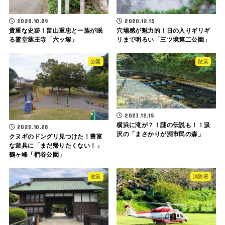
2020.10.09
2020.12.15
貴重な史跡！畠山重忠と一族が眠
穴場感が魅力的！日の入りギリギ
る霊堂薬王寺「六ッ塚」
リまで明るい「三ツ境第二公園」
公園
散策
2023.12.15
横浜に滝が？！謎の伝説も！！汲
2022.10.28
沢の「まさかりが淵市民の森」
クヌギのドングリ見つけた！豊富
な遊具に「まだ帰りたくない！」
鶴ヶ峰「椚谷公園」
散策
消防署