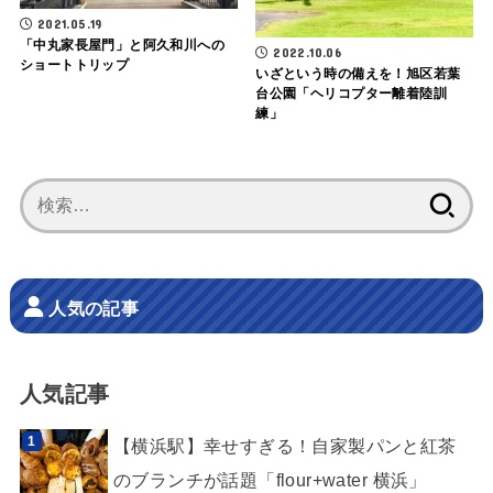
2021.05.19
「中丸家長屋門」と阿久和川への
2022.10.06
ショートトリップ
いざという時の備えを！旭区若葉
台公園「ヘリコプター離着陸訓
練」
検
索:
人気の記事
人気記事
【横浜駅】幸せすぎる！自家製パンと紅茶
のブランチが話題「flour+water 横浜」