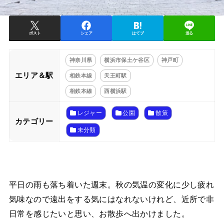
ポスト
シェア
はてブ
送る
神奈川県
横浜市保土ケ谷区
神戸町
エリア＆駅
相鉄本線
天王町駅
相鉄本線
西横浜駅
レジャー
公園
散策
カテゴリー
未分類
平日の雨も落ち着いた週末。秋の気温の変化に少し疲れ
気味なので遠出をする気にはなれないけれど、近所で非
日常を感じたいと思い、お散歩へ出かけました。