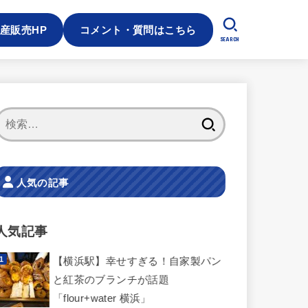
産販売HP
コメント・質問はこちら
SEARCH
検
索:
人気の記事
人気記事
【横浜駅】幸せすぎる！自家製パン
と紅茶のブランチが話題
「flour+water 横浜」