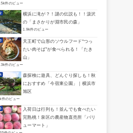
3.5k件のビュー
横浜に滝が？！謎の伝説も！！汲沢
の「まさかりが淵市民の森」
1.9k件のビュー
天王町で山形のソウルフード“つっ
たい肉そば”が食べられる！「たき
山」
1.3k件のビュー
森探検に遊具、どんぐり探しも！秋
におすすめ「今宿東公園」｜横浜市
旭区
1k件のビュー
入荷日は行列も！並んでも食べたい
完熟桃！泉区の農産物直売所「バリ
ューマート」
735件のビュー