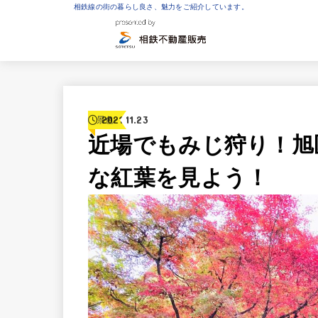
相鉄線の街の暮らし良さ、魅力をご紹介しています。
2021.11.23
景色
近場でもみじ狩り！旭
な紅葉を見よう！