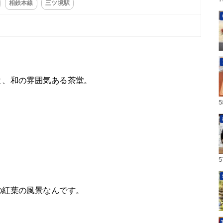
相鉄本線
三ツ境駅
と、和の雰囲気ある茶堂。
の紅葉の風景なんです。