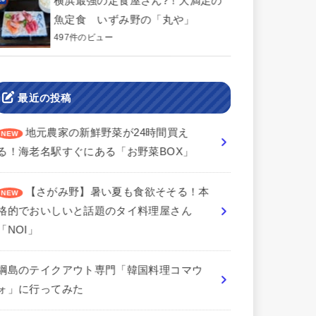
横浜最強の定食屋さん?！大満足の
魚定食 いずみ野の「丸や」
497件のビュー
最近の投稿
地元農家の新鮮野菜が24時間買え
る！海老名駅すぐにある「お野菜BOX」
【さがみ野】暑い夏も食欲そそる！本
格的でおいしいと話題のタイ料理屋さん
「NOI」
綱島のテイクアウト専門「韓国料理コマウ
ォ」に行ってみた