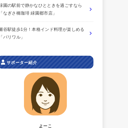
緑園の駅前で静かなひとときを過ごすなら
「なぎさ橋珈琲 緑園都市店」
瀬谷駅徒歩1分！本格インド料理が楽しめる
「パリワル」
サポーター紹介
よーこ