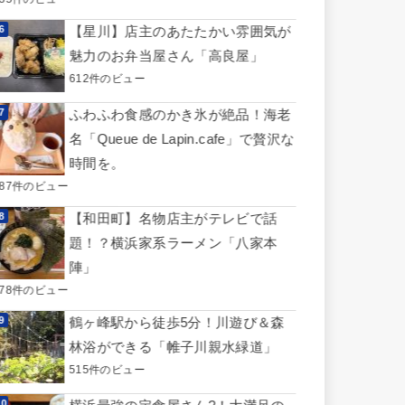
【星川】店主のあたたかい雰囲気が
魅力のお弁当屋さん「高良屋」
612件のビュー
ふわふわ食感のかき氷が絶品！海老
名「Queue de Lapin.cafe」で贅沢な
時間を。
587件のビュー
【和田町】名物店主がテレビで話
題！？横浜家系ラーメン「八家本
陣」
578件のビュー
鶴ヶ峰駅から徒歩5分！川遊び＆森
林浴ができる「帷子川親水緑道」
515件のビュー